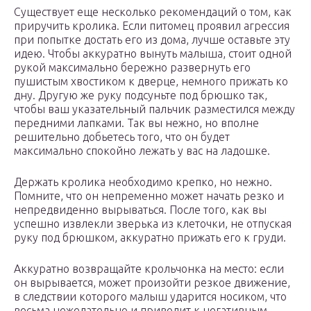
Существует еще несколько рекомендаций о том, как
приручить кролика. Если питомец проявил агрессия
при попытке достать его из дома, лучше оставьте эту
идею. Чтобы аккуратно вынуть малыша, стоит одной
рукой максимально бережно развернуть его
пушистым хвостиком к дверце, немного прижать ко
дну. Другую же руку подсуньте под брюшко так,
чтобы ваш указательный пальчик разместился между
передними лапками. Так вы нежно, но вполне
решительно добьетесь того, что он будет
максимально спокойно лежать у вас на ладошке.
Держать кролика необходимо крепко, но нежно.
Помните, что он непременно может начать резко и
непредвиденно вырываться. После того, как вы
успешно извлекли зверька из клеточки, не отпуская
руку под брюшком, аккуратно прижать его к груди.
Аккуратно возвращайте крольчонка на место: если
он вырывается, может произойти резкое движение,
в следствии которого малыш ударится носиком, что
весьма нежелательно и приводит к негативным