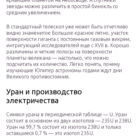
ярчайшей планетой на небосводе. А спутники
звезды можно различить в простой бинокль со
средним увеличением.
В стандартный телескоп уже может быть отчетливо
видно знаменитое Большое красное пятно, участок
поверхности гиганта с постоянным газовым вихрем,
интригующий исследователей еще с XVII в. Хорошо
различимы и четкие полосы на поверхности
планеты-великана — настолько, что можно
подсчитать их количество. Легко понять, почему
изучающие Юпитер астрономы годами ждут дни
Великого противостояния.
Уран и производство
электричества
Символ урана в периодической таблице — U. Уран
состоит в основном из двух изотопов — 235U и 238U.
Уран на 99,7 % состоит из изотопа 238U и только
оставшиеся 0,7 % — это изотоп 235U.