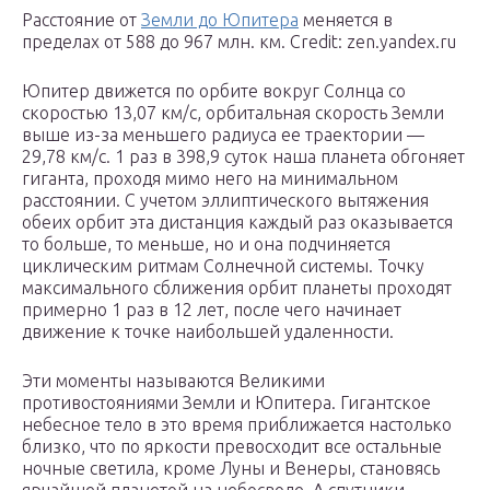
Расстояние от
Земли до Юпитера
меняется в
пределах от 588 до 967 млн. км. Credit: zen.yandex.ru
Юпитер движется по орбите вокруг Солнца со
скоростью 13,07 км/с, орбитальная скорость Земли
выше из-за меньшего радиуса ее траектории —
29,78 км/с. 1 раз в 398,9 суток наша планета обгоняет
гиганта, проходя мимо него на минимальном
расстоянии. С учетом эллиптического вытяжения
обеих орбит эта дистанция каждый раз оказывается
то больше, то меньше, но и она подчиняется
циклическим ритмам Солнечной системы. Точку
максимального сближения орбит планеты проходят
примерно 1 раз в 12 лет, после чего начинает
движение к точке наибольшей удаленности.
Эти моменты называются Великими
противостояниями Земли и Юпитера. Гигантское
небесное тело в это время приближается настолько
близко, что по яркости превосходит все остальные
ночные светила, кроме Луны и Венеры, становясь