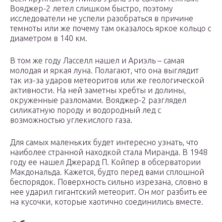
Вояджер-2 летел слишком быстро, поэтому
исследователи не успели разобраться в причине
темноты или же почему там оказалось яркое кольцо с
диаметром в 140 км.
В том же году Ласселл нашел и Ариэль – самая
молодая и яркая луна. Полагают, что она выглядит
так из-за ударов метеоритов или же геологической
активности. На ней заметны хребты и долины,
окруженные разломами. Вояджер-2 разглядел
силикатную породу и водородный лед с
возможностью углекислого газа.
Для самых маленьких будет интересно узнать, что
наиболее странной находкой стала Миранда. В 1948
году ее нашел Джерард П. Койпер в обсерватории
Макдональда. Кажется, будто перед вами сплошной
беспорядок. Поверхность сильно изрезана, словно в
нее ударил гигантский метеорит. Он мог разбить ее
на кусочки, которые хаотично соединились вместе.