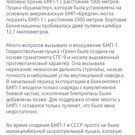
лобовую броню БМП-1 с расстояния 1000 метров.
Пушка «Бушмастер», которая была установлена на
основную американскую БМП «Бредли», могла
поразить БМП-1 с расстояния 2000 метров. Бортовая
броня машины пробивалась даже пулями калибра
12,7 миллиметров.
Много вопросов вызывало и вооружение БМП-1.
Гладкоствольная пушка «Гром» была создана на
основе гранатомета СПГ-9 и носила выраженный
противотанковый характер. Она вызывала
нарекания: невысокая дальность стрельбы, низкая
точность и небольшие углы вертикальной наводки.
В начальный период эксплуатации в боекомплект
БМП-1 входили только снаряды с кумулятивной
боевой частью, осколочные боеприпасы были
добавлены позже. Для поддержки огнем пехоты у
БМП-1 оставался только пулемет, что было явно
недостаточно.
Во время создания БМП-1 в СССР просто не было
малокалиберной скорострельной пушки, которую