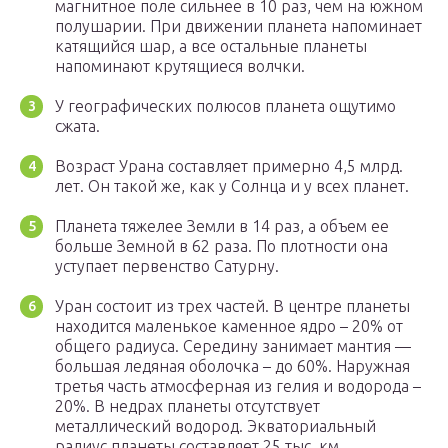
магнитное поле сильнее в 10 раз, чем на южном
полушарии. При движении планета напоминает
катящийся шар, а все остальные планеты
напоминают крутящиеся волчки.
У географических полюсов планета ощутимо
сжата.
Возраст Урана составляет примерно 4,5 млрд.
лет. Он такой же, как у Солнца и у всех планет.
Планета тяжелее Земли в 14 раз, а объем ее
больше Земной в 62 раза. По плотности она
уступает первенство Сатурну.
Уран состоит из трех частей. В центре планеты
находится маленькое каменное ядро – 20% от
общего радиуса. Середину занимает мантия —
большая ледяная оболочка – до 60%. Наружная
третья часть атмосферная из гелия и водорода –
20%. В недрах планеты отсутствует
металлический водород. Экваториальный
радиус планеты составляет 25 тыс. км.