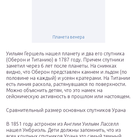
Планета венера
Уильям Гершель нашел планету и два его спутника
(Оберон и Титанию) в 1787 году. Причем спутники
заметил через 6 лет после планеты. На снимках
видно, что Оберон представлен камнем и льдом (по
половине на каждый) и усеян кратерами. На Титании
есть линия раскола, растянувшаяся по поверхности.
Можно объяснить детям, что это намек на
сейсмическую активность в прошлом или настоящем.
Сравнительный размер основных спутников Урана
В 1851 году астроном из Англии Уильям Ласселл
нашел Умбриэль. Дети должны запомнить, что из
всех крупных спутников Урана это самый темный.