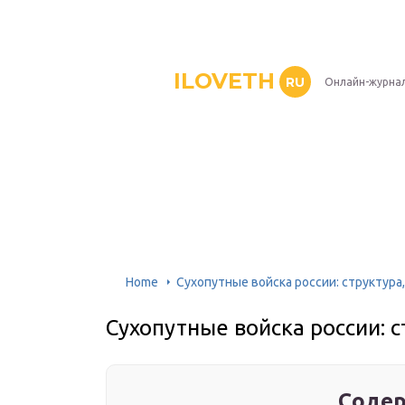
ILOVETH
RU
Онлайн-журна
Home
Сухопутные войска россии: структура
Сухопутные войска россии: с
Содер