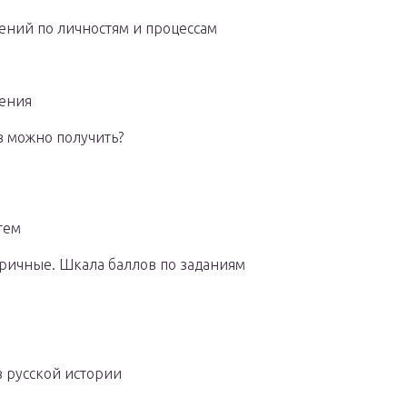
ений по личностям и процессам
нения
в можно получить?
тем
ричные. Шкала баллов по заданиям
в русской истории