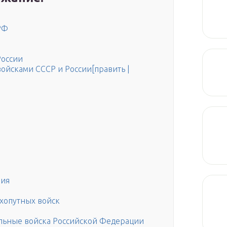
РФ
России
ойсками СССР и России[править |
ния
хопутных войск
льные войска Российской Федерации