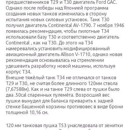
предшественников T29 и T30 двигатель Ford GAC.
Однако после победы над Японией программа
создания новых танков изменилась в сторону
испытания новых силовых установок. Танк T30
получил двигатель Continental AV-1790. 7 ноября 1946
появилась рекомендация, чтобы пилотные T34
использовали базу Т30 и соответственно двигатель
Continental , как на T30. До этого на T34
намеревались установить модифицированный
авиационный двигатель Allison V-1710, однако новая
рекомендация основывалась на стремлении
удешевить разработку новой машины, используя
корпус T34.
Внешне тяжёлый танк T34 не отличался от танков
T29 и T30, не считая более длинного 120мм ствола
(7,67588м). Как и на танке T29 слева от пушки было
два .50cal спаренных пулемёта. Возросший вес
пушки вынудил для баланса приварить к задней
стенке башенной корзины противовес в виде брони
толщиной 10,16 см.
120 мм танковая пушка Т53 унаследовала от зенитки