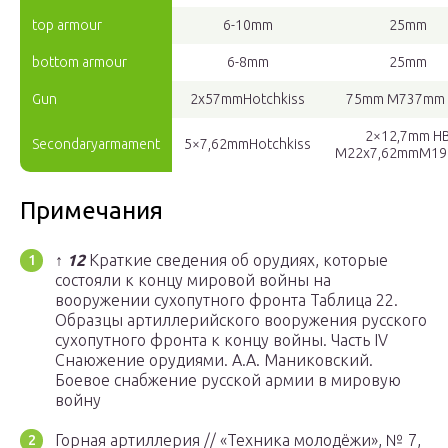
top armour
6-10mm
25mm
bottom armour
6-8mm
25mm
Gun
2x57mmHotchkiss
75mm M737mm
2×12,7mm H
Secondaryarmament
5×7,62mmHotchkiss
M22x7,62mmM19
Примечания
↑
1
2
Краткие сведения об орудиях, которые
состояли к концу мировой войны на
вооружении сухопутного фронта Таблица 22.
Образцы артиллерийского вооружения русского
сухопутного фронта к концу войны. Часть IV
Снаюжение орудиями. А.А. Маниковский.
Боевое снабжение русской армии в мировую
войну
Горная артиллерия // «Техника молодёжи», № 7,