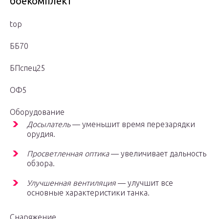
боекомплект
top
ББ70
БПспец25
ОФ5
Оборудование
Досылатель
— уменьшит время перезарядки
орудия.
Просветленная оптика
— увеличивает дальность
обзора.
Улучшенная вентиляция
— улучшит все
основные характеристики танка.
Снаряжение