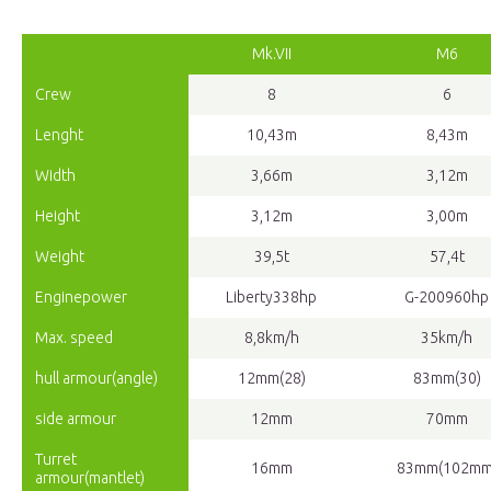
Mk.VII
M6
Crew
8
6
Lenght
10,43m
8,43m
Width
3,66m
3,12m
Height
3,12m
3,00m
Weight
39,5t
57,4t
Enginepower
Liberty338hp
G-200960hp
Max. speed
8,8km/h
35km/h
hull armour(angle)
12mm(28)
83mm(30)
side armour
12mm
70mm
Turret
16mm
83mm(102mm
armour(mantlet)