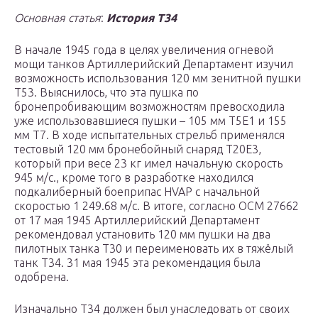
Основная статья
:
История T34
В начале 1945 года в целях увеличения огневой
мощи танков Артиллерийский Департамент изучил
возможность использования 120 мм зенитной пушки
Т53. Выяснилось, что эта пушка по
бронепробивающим возможностям превосходила
уже использовавшиеся пушки – 105 мм Т5Е1 и 155
мм Т7. В ходе испытательных стрельб применялся
тестовый 120 мм бронебойный снаряд Т20Е3,
который при весе 23 кг имел начальную скорость
945 м/с., кроме того в разработке находился
подкалиберный боеприпас HVAP с начальной
скоростью 1 249.68 м/с. В итоге, согласно ОСМ 27662
от 17 мая 1945 Артиллерийский Департамент
рекомендовал установить 120 мм пушки на два
пилотных танка Т30 и переименовать их в тяжёлый
танк T34. 31 мая 1945 эта рекомендация была
одобрена.
Изначально T34 должен был унаследовать от своих