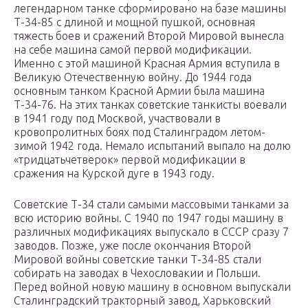
легендарном танке сформировано на базе машины
Т-34-85 с длиной и мощной пушкой, основная
тяжесть боев и сражений Второй Мировой вынесла
на себе машина самой первой модификации.
Именно с этой машиной Красная Армия вступила в
Великую Отечественную войну. До 1944 года
основным танком Красной Армии была машина
Т-34-76. На этих танках советские танкисты воевали
в 1941 году под Москвой, участвовали в
кровопролитных боях под Сталинградом летом-
зимой 1942 года. Немало испытаний выпало на долю
«тридцатьчетверок» первой модификации в
сражения на Курской дуге в 1943 году.
Советские Т-34 стали самыми массовыми танками за
всю историю войны. С 1940 по 1947 годы машину в
различных модификациях выпускало в СССР сразу 7
заводов. Позже, уже после окончания Второй
Мировой войны советские танки Т-34-85 стали
собирать на заводах в Чехословакии и Польши.
Перед войной новую машину в основном выпускали
Сталинградский тракторный завод, Харьковский