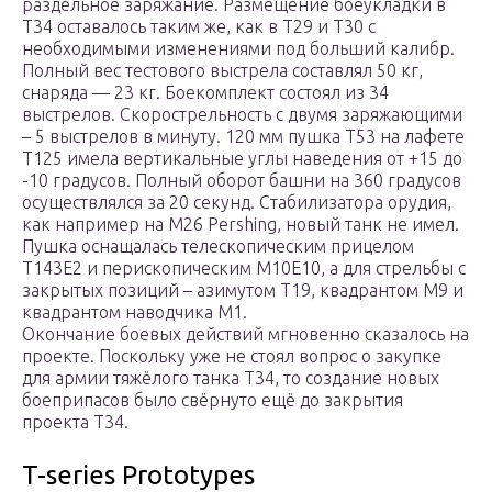
раздельное заряжание. Размещение боеукладки в
T34 оставалось таким же, как в T29 и T30 с
необходимыми изменениями под больший калибр.
Полный вес тестового выстрела составлял 50 кг,
снаряда — 23 кг. Боекомплект состоял из 34
выстрелов. Скорострельность с двумя заряжающими
– 5 выстрелов в минуту. 120 мм пушка Т53 на лафете
Т125 имела вертикальные углы наведения от +15 до
-10 градусов. Полный оборот башни на 360 градусов
осуществлялся за 20 секунд. Стабилизатора орудия,
как например на M26 Pershing, новый танк не имел.
Пушка оснащалась телескопическим прицелом
Т143Е2 и перископическим М10Е10, а для стрельбы с
закрытых позиций – азимутом Т19, квадрантом М9 и
квадрантом наводчика М1.
Окончание боевых действий мгновенно сказалось на
проекте. Поскольку уже не стоял вопрос о закупке
для армии тяжёлого танка T34, то создание новых
боеприпасов было свёрнуто ещё до закрытия
проекта T34.
T-series Prototypes