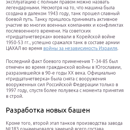
эксплуатацию с полным правом можно назвать
легендарными. Несмотря на то, что машина была
создана в далеком 1943 году, танк прошел славный
боевой путь. Танку пришлось принимать активное
участие во многих военных компаниях и конфликтах
послевоенного времени. На советских
«тридцатьчетверках» воевали в Корейской войне
1950-53 гг., успешно сражался танк в составе армии
ЦАХАЛ во время
войны за независимость Израиля
.
Последний факт боевого применения Т-34-85 был
отмечен во время гражданской войны в Югославии,
разразившейся в 90-е годы XX века. Официально
«тридцатьчетверка» была снята с вооружения
вооруженных сил Российской Федерации только в
1997 году, спустя более полувека с момента принятия
в строй.
Разработка новых башен
Кроме того, второй этап танков производства завода
№183 ознаменовался заменой всего состава