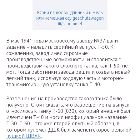
Юрий пашолок. длинный шмель
или немецкая сау geschützwagen
iii/iv hummel
В мае 1941 года московскому заводу №37 дали
задание – наладить серийный выпуск Т-50. К
сожалению, завод имел скромные
производственные возможности, и справиться с
производством такого сложного танка, как Т-50, не
мог. Тогда работники завода решили создать новый
легкий танк, используя ходовую часть и моторно-
трансмиссионную установку танка Т-40.
Разрешение на производство такого танка было
получено. Стоит сказать, что разрешение на выпуск
относилось к танку Т-60 (030), который внешне был
идентичен Т-40 и носил неофициальное название
Т-30. Т-60 – это уже второй опытный образец, в
котором пулемет ДШК был заменен скорострельной
пушкой ШВАК
.