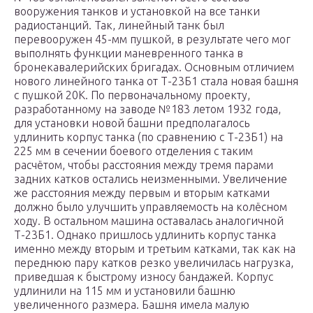
вооружения танков и установкой на все танки
радиостанций. Так, линейный танк был
перевооружен 45-мм пушкой, в результате чего мог
выполнять функции маневренного танка в
бронекавалерийских бригадах. Основным отличием
нового линейного танка от Т-23Б1 стала новая башня
с пушкой 20К. По первоначальному проекту,
разработанному на заводе №183 летом 1932 года,
для установки новой башни предполагалось
удлинить корпус танка (по сравнению с Т-23Б1) на
225 мм в сечении боевого отделения с таким
расчётом, чтобы расстояния между тремя парами
задних катков остались неизменными. Увеличение
же расстояния между первым и вторым катками
должно было улучшить управляемость на колёсном
ходу. В остальном машина оставалась аналогичной
Т-23Б1. Однако пришлось удлинить корпус танка
именно между вторым и третьим катками, так как на
переднюю пару катков резко увеличилась нагрузка,
приведшая к быстрому износу бандажей. Корпус
удлинили на 115 мм и установили башню
увеличенного размера. Башня имела малую