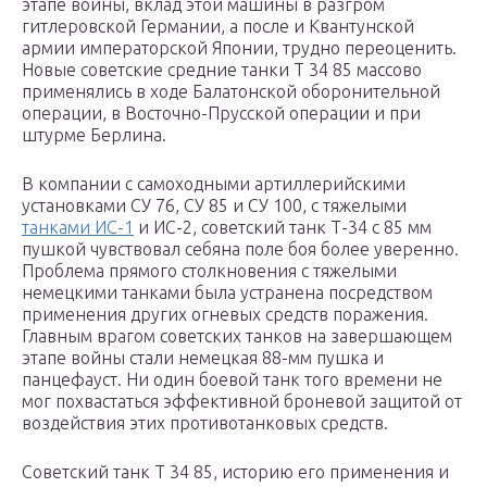
этапе войны, вклад этой машины в разгром
гитлеровской Германии, а после и Квантунской
армии императорской Японии, трудно переоценить.
Новые советские средние танки Т 34 85 массово
применялись в ходе Балатонской оборонительной
операции, в Восточно-Прусской операции и при
штурме Берлина.
В компании с самоходными артиллерийскими
установками СУ 76, СУ 85 и СУ 100, с тяжелыми
танками ИС-1
и ИС-2, советский танк Т-34 с 85 мм
пушкой чувствовал себяна поле боя более уверенно.
Проблема прямого столкновения с тяжелыми
немецкими танками была устранена посредством
применения других огневых средств поражения.
Главным врагом советских танков на завершающем
этапе войны стали немецкая 88-мм пушка и
панцефауст. Ни один боевой танк того времени не
мог похвастаться эффективной броневой защитой от
воздействия этих противотанковых средств.
Советский танк Т 34 85, историю его применения и