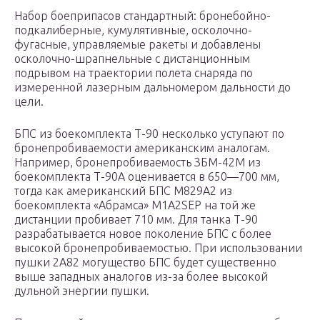
Набор боеприпасов стандартный: бронебойно-
подкалиберные, кумулятивные, осколочно-
фугасные, управляемые ракеты и добавлены
осколочно-шрапнельные с дистанционным
подрывом на траектории полета снаряда по
измеренной лазерным дальномером дальности до
цели.
БПС из боекомплекта Т-90 несколько уступают по
бронепробиваемости американским аналогам.
Например, бронепробиваемость ЗБМ-42М из
боекомплекта Т-90А оценивается в 650—700 мм,
тогда как американский БПС М829А2 из
боекомплекта «Абрамса» М1А2SEP на той же
дистанции пробивает 710 мм. Для танка Т-90
разрабатывается новое поколение БПС с более
высокой бронепробиваемостью. При использовании
пушки 2А82 могущество БПС будет существенно
выше западных аналогов из-за более высокой
дульной энергии пушки.