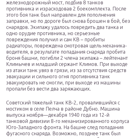
железнодорожный мост, подбив 8 танков
противника и израсходовав 2 боекомплекта. После
этого боя танк был направлен для пополнения
заправки, но по дороге был снова брошен в бой, без
снарядов. Экипажу удалось повредить два танка и
одно орудие противника, но серьезные
повреждения получил и сам КВ – пробиты
радиаторы, повреждена смотровая щель механика-
водителя, в результате попадания снаряда пробита
броня башни, погибли 2 члена экипажа – лейтенант
Климычев и младший сержант Климов. При выходе
из атаки танк увяз в грязи, из за отсутствия средств
эвакуации и сильного огня противника танк
эвакуировать не смогли, при выходе из машины
пропали без вести два заряжающих.
Советский тяжелый танк КВ-2, провалившийся с
мостиком в селе Пелча в районе Дубно. Машина
выпуска ноября—декабря 1940 года из 12-й
танковой дивизии 8-го механизированного корпуса
Юго-Западного фронта. На башне след попадания
фугасного снаряда. Возможно, позднее танк был