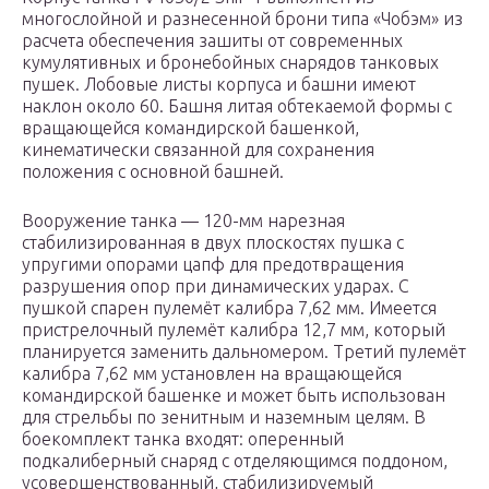
многослойной и разнесенной брони типа «Чобэм» из
расчета обеспечения зашиты от современных
кумулятивных и бронебойных снарядов танковых
пушек. Лобовые листы корпуса и башни имеют
наклон около 60. Башня литая обтекаемой формы с
вращающейся командирской башенкой,
кинематически связанной для сохранения
положения с основной башней.
Вооружение танка — 120-мм нарезная
стабилизированная в двух плоскостях пушка с
упругими опорами цапф для предотвращения
разрушения опор при динамических ударах. С
пушкой спарен пулемёт калибра 7,62 мм. Имеется
пристрелочный пулемёт калибра 12,7 мм, который
планируется заменить дальномером. Третий пулемёт
калибра 7,62 мм установлен на вращающейся
командирской башенке и может быть использован
для стрельбы по зенитным и наземным целям. В
боекомплект танка входят: оперенный
подкалиберный снаряд с отделяющимся поддоном,
усовершенствованный, стабилизируемый