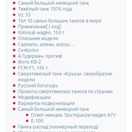
Самый большой немецкий танк
Тяжёлый танк 1974 года
Vz. 55
Топ 10 самых больших танков в мире
Примечания[ | код]
Kolossal-wagen, 150 т
Описание модели
Сарматы, аланы, аорсы…
Centurion
А Гудериан, против!
Фото КВ-2
FCM F1, 145 т
Сверхтяжелый танк «Крыса»: своеобразие
модели
Русский богатырь
Проекты сверхтяжелых танков по странам
Модификации
Варианты модернизации
Самый большой немецкий танк
Ответ немцев. Sturmpanzerwagen A7V
Е-100
Гамма-распад (изомерный переход)