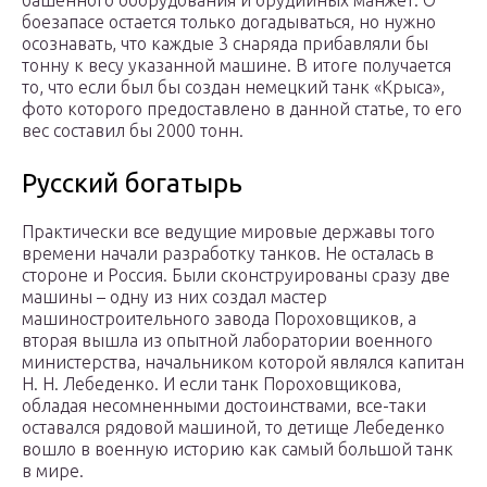
башенного оборудования и орудийных манжет. О
боезапасе остается только догадываться, но нужно
осознавать, что каждые 3 снаряда прибавляли бы
тонну к весу указанной машине. В итоге получается
то, что если был бы создан немецкий танк «Крыса»,
фото которого предоставлено в данной статье, то его
вес составил бы 2000 тонн.
Русский богатырь
Практически все ведущие мировые державы того
времени начали разработку танков. Не осталась в
стороне и Россия. Были сконструированы сразу две
машины – одну из них создал мастер
машиностроительного завода Пороховщиков, а
вторая вышла из опытной лаборатории военного
министерства, начальником которой являлся капитан
Н. Н. Лебеденко. И если танк Пороховщикова,
обладая несомненными достоинствами, все-таки
оставался рядовой машиной, то детище Лебеденко
вошло в военную историю как самый большой танк
в мире.