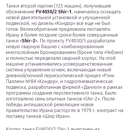
Танки второй партии (125 машин), получившие
обозначение
FV4030/2 Shir-1
, намечалось оснащать
новой двигательной установкой и улучшенной
подвеской, но дизель «Кондор» все еще не был
готов. Великобритания предложила поставлять
Ирану в более поздние сроки более совершенные
танки «
Shir-2
». По проекту FV4030/3 разработали
новую сварную башню с комбинированным
многослойным бронированием (броня типа «Чобэм»)
и полностью переделали сварной корпус. На этой
машине устанавливались усовершенствованная
система управления огнем, включающая новый
дневной/ночной перископический прицел «Рэнк
Паллин» №84 «Кондор», и гидропневматическая
подвеска, разработанная фирмой «Данлоп» в рамках
программы создания перспективного танка. Было
изготовлено семь опытных танков «Shir-2». После
победы антишахской революции новое
правительство Ирана расторгло в 1979 г. контракт на
поставку танков «Шир Иран».
Корпус танка FV4030/2 Shir-1 выполнен из