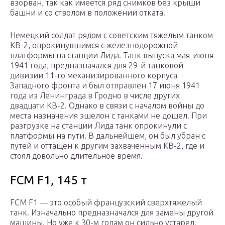
взорван, так как имеется ряд снимков без крыши
башни и со стволом в положении отката.
Немецкий солдат рядом с советским тяжелым танком
КВ-2, опрокинувшимся с железнодорожной
платформы на станции Лида. Танк выпуска мая-июня
1941 года, предназначался для 29-й танковой
дивизии 11-го механизированного корпуса
Западного фронта и был отправлен 17 июня 1941
года из Ленинграда в Гродно в числе других
двадцати КВ-2. Однако в связи с началом войны до
места назначения эшелон с танками не дошел. При
разгрузке на станции Лида танк опрокинули с
платформы на пути. В дальнейшем, он был убран с
путей и оттащен к другим захваченным КВ-2, где и
стоял довольно длительное время.
FCM F1, 145 т
FCM F1 — это особый французский сверхтяжелый
танк. Изначально предназначался для замены другой
машины. Но уже к 30-м годам он сильно устарел.