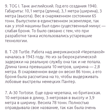
9. TOG I. Танк английский. Год его создания 1940.
Габариты: 10,1 метра (длина), 3,1 метра (ширина), 3
метра (высота). Вес в снаряженном состоянии 65
тонн. Выпустили в единственном экземпляре, так
как у этой машины был один существенный минус —
слабая броня. То было связано с тем, что при
разработке танка использовались устаревшие
технологии.
8. Т-28 Turtle. Работа над американской «Черепахой»
началась в 1943 году. Но из-за бюрократической
задержки на реальную службу она так и не попала.
Длина танка превышала 10 метров, ширина — 2,8
метра. В снаряженном виде он весил 86 тонн, а его
броня была рассчитана на то, чтобы выдерживать
лобовые выстрелы немецких Пантер.
7. А-30 Tortoise. Еще одна черепаха, но британская.
10-метровая в длину, 3-метровая в высоту и 3,9
метра в ширину. Весила 78 тонн. Полностью
оправдывала свое название, так как была очень