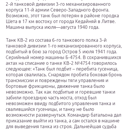
2-й танковой дивизии 3-го механизированного
корпуса 11-й армии Северо-Западного фронта.
Возможно, этот танк был потерян в районе городка
Шета в 17 км востоку от города Кедайняй в Литве.
Машина выпуска июля—августа 1940 года.
Танк КВ-2 из состава 6-го танкового полка 3-й
танковой дивизии 1-го механизированного корпуса,
подбитый в бою за город Остров 5 июля 1941 года.
Серийный номер машины Б-4754. В сохранившихся
актах на списание о танке КВ-2 №4754 говорилось
следующее: «Танк был подбит – перебита гусеница,
которая свалилась. Снарядом пробита боковая бронь
трансмиссии и повреждены тяги управления и
бортовые фрикционы, движение танка было
невозможно. Так как подбитые и горевшие танки
забили проездную часть моста, отход был
невозможен ввиду подбитого управления танка и
свалившийся гусеницы, и танку не было
возможности развернуться. Командир батальона дал
приказание выйти из танка, а сам остался в машине
для выведения танка из строя. Дальнейшая судьба