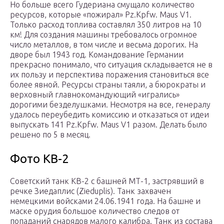
Но больше всего Гудериана смущало количество
ресурсов, которые «пожирал» Pz.Kpfw. Maus V1.
Только расход топлива составлял 350 литров на 10
км! Для создания машины требовалось огромное
число металлов, в том числе и весьма дорогих. На
дворе был 1943 год. Командование Германии
прекрасно понимало, что ситуация складывается не в
их пользу и перспектива поражения становиться все
более явной. Ресурсы страны таяли, а бюрократы и
верховный главнокомандующий «игрались»
дорогими безделушками. Несмотря на все, генералу
удалось переубедить комиссию и отказаться от идеи
выпускать 141 Pz.Kpfw. Maus V1 разом. Делать было
решено по 5 в месяц.
Фото КВ-2
Советский танк КВ-2 с башней МТ-1, застрявший в
речке Зиедаплис (Zieduplis). Танк захвачен
немецкими войсками 24.06.1941 года. На башне и
маске орудия большое количество следов от
попаданий снарядов малого калибра. Танк из состава