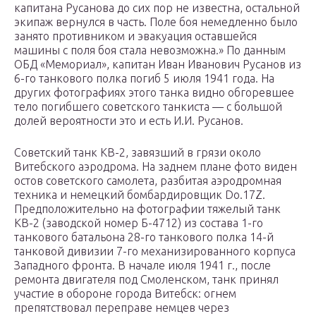
капитана Русанова до сих пор не известна, остальной
экипаж вернулся в часть. Поле боя немедленно было
занято противником и эвакуация оставшейся
машины с поля боя стала невозможна.» По данным
ОБД «Мемориал», капитан Иван Иванович Русанов из
6-го танкового полка погиб 5 июля 1941 года. На
других фотографиях этого танка видно обгоревшее
тело погибшего советского танкиста — с большой
долей вероятности это и есть И.И. Русанов.
Советский танк КВ-2, завязший в грязи около
Витебского аэродрома. На заднем плане фото виден
остов советского самолета, разбитая аэродромная
техника и немецкий бомбардировщик Do.17Z.
Предположительно на фотографии тяжелый танк
КВ-2 (заводской номер Б-4712) из состава 1-го
танкового батальона 28-го танкового полка 14-й
танковой дивизии 7-го механизированного корпуса
Западного фронта. В начале июля 1941 г., после
ремонта двигателя под Смоленском, танк принял
участие в обороне города Витебск: огнем
препятствовал переправе немцев через