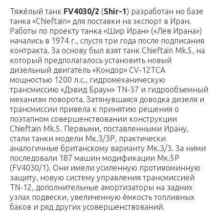
Тяжёлый танк
FV4030/2
(
Shir-1
) разработан но базе
танка «Chieftain» для поставки на экспорт в Иран.
Работы по проекту танка «Шир Иран» («Лев Ирана»)
начались в 1974 г., спустя три года после подписания
контракта. За основу был взят танк Chieftain Mk.5, на
который предполагалось установить новый
дизельный двигатель «Кондор» CV-12TCA
мощностью 1200 л.с., гидромеханическую
трансмиссию «Дэвид Браун» TN-37 и гидрообъемный
механизм поворота. Затянувшаяся доводка дизеля и
трансмиссии привела к принятию решения о
поэтапном совершенствовании конструкции
Chieftain Mk.5. Первыми, поставленными Ирану,
стали танки модели Мк.3/3Р, практически
аналогичные британскому варианту Мк.3/3. За ними
последовали 187 машин модификации Мк.5Р
(FV4030/1). Они имели усиленную противоминную
защиту, новую систему управления трансмиссией
TN-12, дополнительные амортизаторы на задних
узлах подвески, увеличенную ёмкость топливных
баков и ряд других усовершенствований.