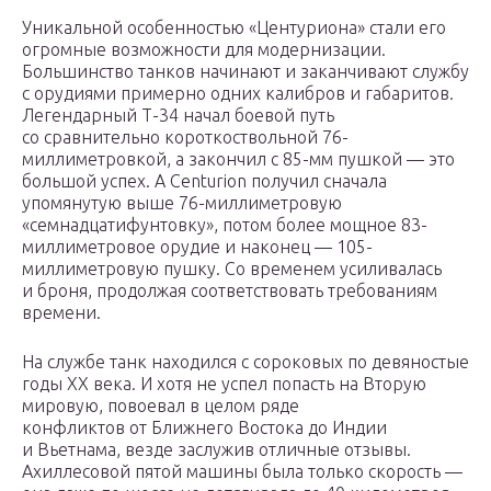
Уникальной особенностью «Центуриона» стали его
огромные возможности для модернизации.
Большинство танков начинают и заканчивают службу
с орудиями примерно одних калибров и габаритов.
Легендарный Т-34 начал боевой путь
со сравнительно короткоствольной 76-
миллиметровкой, а закончил с 85-мм пушкой — это
большой успех. А Centurion получил сначала
упомянутую выше 76-миллиметровую
«семнадцатифунтовку», потом более мощное 83-
миллиметровое орудие и наконец — 105-
миллиметровую пушку. Со временем усиливалась
и броня, продолжая соответствовать требованиям
времени.
На службе танк находился с сороковых по девяностые
годы XX века. И хотя не успел попасть на Вторую
мировую, повоевал в целом ряде
конфликтов от Ближнего Востока до Индии
и Вьетнама, везде заслужив отличные отзывы.
Ахиллесовой пятой машины была только скорость —