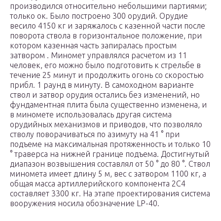
производился относительно небольшими партиями;
только ок. Было построено 300 орудий. Орудие
весило 4150 кг и заряжалось с казенной части после
поворота ствола в горизонтальное положение, при
котором казенная часть запиралась простым
затвором . Миномет управлялся расчетом из 11
человек, его можно было подготовить к стрельбе в
течение 25 минут и продолжить огонь со скоростью
прибл. 1 раунд в минуту. В самоходном варианте
ствол и затвор орудия остались без изменений, но
фундаментная плита была существенно изменена, и
в миномете использовалась другая система
орудийных механизмов и приводов, что позволяло
стволу поворачиваться по азимуту на 41 ° при
подъеме на максимальная протяженность и только 10
° траверса на нижней границе подъема. Достигнутый
диапазон возвышения составлял от 50 ° до 80 °. Ствол
миномета имеет длину 5 м, вес с затвором 1100 кг, а
общая масса артиллерийского компонента 2С4
составляет 3300 кг. На этапе проектирования система
вооружения носила обозначение LP-40.