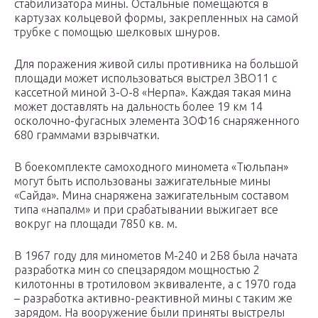
стабилизатора мины. Остальные помещаются в
картузах кольцевой формы, закрепленных на самой
трубке с помощью шелковых шнуров.
Для поражения живой силы противника на большой
площади может использоваться выстрел 3ВО11 с
кассетной миной 3-О-8 «Нерпа». Каждая такая мина
может доставлять на дальность более 19 км 14
осколочно-фугасных элемента 3ОФ16 снаряженного
680 граммами взрывчатки.
В боекомплекте самоходного миномета «Тюльпан»
могут быть использованы зажигательные мины
«Сайда». Мина снаряжена зажигательным составом
типа «напалм» и при срабатывании выжигает все
вокруг на площади 7850 кв. м.
В 1967 году для минометов М-240 и 2Б8 была начата
разработка мин со спецзарядом мощностью 2
килотонны в тротиловом эквиваленте, а с 1970 года
– разработка активно-реактивной мины с таким же
зарядом. На вооружение были приняты выстрелы