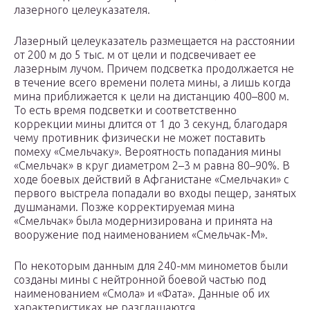
лазерного целеуказателя.
Лазерный целеуказатель размещается на расстоянии
от 200 м до 5 тыс. м от цели и подсвечивает ее
лазерным лучом. Причем подсветка продолжается не
в течение всего времени полета мины, а лишь когда
мина приближается к цели на дистанцию 400–800 м.
То есть время подсветки и соответственно
коррекции мины длится от 1 до 3 секунд, благодаря
чему противник физически не может поставить
помеху «Смельчаку». Вероятность попадания мины
«Смельчак» в круг диаметром 2–3 м равна 80–90%. В
ходе боевых действий в Афганистане «Смельчаки» с
первого выстрела попадали во входы пещер, занятых
душманами. Позже корректируемая мина
«Смельчак» была модернизирована и принята на
вооружение под наименованием «Смельчак-М».
По некоторым данным для 240-мм минометов были
созданы мины с нейтронной боевой частью под
наименованием «Смола» и «Фата». Данные об их
характеристиках не разглашаются.