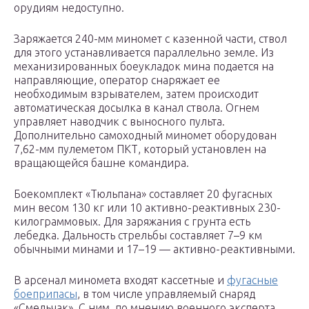
орудиям недоступно.
Заряжается 240-мм миномет с казенной части, ствол
для этого устанавливается параллельно земле. Из
механизированных боеукладок мина подается на
направляющие, оператор снаряжает ее
необходимым взрывателем, затем происходит
автоматическая досылка в канал ствола. Огнем
управляет наводчик с выносного пульта.
Дополнительно самоходный миномет оборудован
7,62-мм пулеметом ПКТ, который установлен на
вращающейся башне командира.
Боекомплект «Тюльпана» составляет 20 фугасных
мин весом 130 кг или 10 активно-реактивных 230-
килограммовых. Для заряжания с грунта есть
лебедка. Дальность стрельбы составляет 7–9 км
обычными минами и 17–19 — активно-реактивными.
В арсенал миномета входят кассетные и
фугасные
боеприпасы
, в том числе управляемый снаряд
«Смельчак». С ним, по мнению военного эксперта,