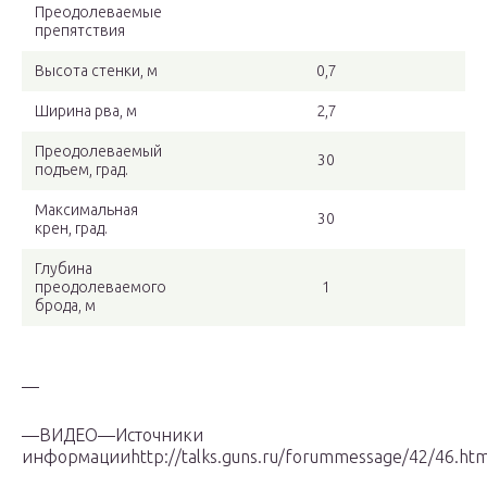
Преодолеваемые
препятствия
Высота стенки, м
0,7
Ширина рва, м
2,7
Преодолеваемый
30
подъем, град.
Максимальная
30
крен, град.
Глубина
преодолеваемого
1
брода, м
—
—ВИДЕО—Источники
информацииhttp://talks.guns.ru/forummessage/42/46.htmlh