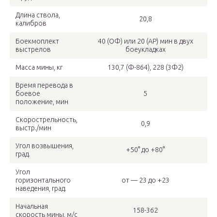
Длина ствола,
20,8
калибров
Боекмоплект
40 (ОФ) или 20 (АР) мин в двух
выстрелов
боеукладках
Масса мины, кг
130,7 (Ф-864), 228 (3Ф2)
Время перевода в
боевое
5
положение, мин
Скорострельность,
0,9
выстр./мин
Угол возвышения,
+50° до +80°
град.
Угол
горизонтального
от — 23 до +23
наведения, град.
Начальная
158-362
скорость мины, м/с