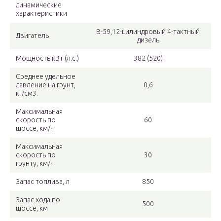
динамические
характеристики
В-59,12-цилиндровый 4-тактный
Двигатель
дизель
Мощность кВт (л.с.)
382 (520)
Среднее удельное
давление на грунт,
0,6
кг/см3.
Максимальная
скорость по
60
шоссе, км/ч
Максимальная
скорость по
30
грунту, км/ч
Запас топлива, л
850
Запас хода по
500
шоссе, км