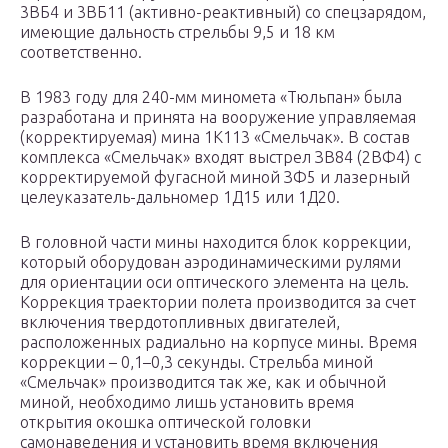
3ВБ4 и 3ВБ11 (активно-реактивный) со спецзарядом,
имеющие дальность стрельбы 9,5 и 18 км
соответственно.
В 1983 году для 240-мм миномета «Тюльпан» была
разработана и принята на вооружение управляемая
(корректируемая) мина 1К113 «Смельчак». В состав
комплекса «Смельчак» входят выстрел ЗВ84 (2ВФ4) с
корректируемой фугасной миной ЗФ5 и лазерный
целеуказатель-дальномер 1Д15 или 1Д20.
В головной части мины находится блок коррекции,
который оборудован аэродинамическими рулями
для ориентации оси оптического элемента на цель.
Коррекция траектории полета производится за счет
включения твердотопливных двигателей,
расположенных радиально на корпусе мины. Время
коррекции – 0,1–0,3 секунды. Стрельба миной
«Смельчак» производится так же, как и обычной
миной, необходимо лишь установить время
открытия окошка оптической головки
самонаведения и установить время включения