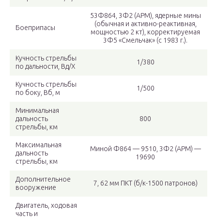
53Ф864, 3Ф2 (АРМ), ядерные мины
(обычная и активно-реактивная,
Боеприпасы
мощностью 2 кт), корректируемая
3Ф5 «Смельчак» (с 1983 г.).
Кучность стрельбы
1/380
по дальности, Вд/Х
Кучность стрельбы
1/500
по боку, Вб, м
Минимальная
дальность
800
стрельбы, км
Максимальная
Миной Ф864 — 9510, 3Ф2 (АРМ) —
дальность
19690
стрельбы, км
Дополнительное
7, 62 мм ПКТ (б/к-1500 патронов)
вооружение
Двигатель, ходовая
часть и