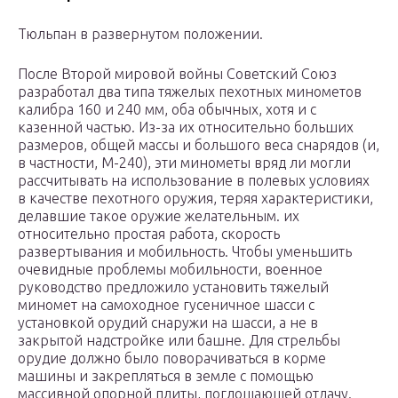
Тюльпан в развернутом положении.
После Второй мировой войны Советский Союз
разработал два типа тяжелых пехотных минометов
калибра 160 и 240 мм, оба обычных, хотя и с
казенной частью. Из-за их относительно больших
размеров, общей массы и большого веса снарядов (и,
в частности, М-240), эти минометы вряд ли могли
рассчитывать на использование в полевых условиях
в качестве пехотного оружия, теряя характеристики,
делавшие такое оружие желательным. их
относительно простая работа, скорость
развертывания и мобильность. Чтобы уменьшить
очевидные проблемы мобильности, военное
руководство предложило установить тяжелый
миномет на самоходное гусеничное шасси с
установкой орудий снаружи на шасси, а не в
закрытой надстройке или башне. Для стрельбы
орудие должно было поворачиваться в корме
машины и закрепляться в земле с помощью
массивной опорной плиты, поглощающей отдачу.