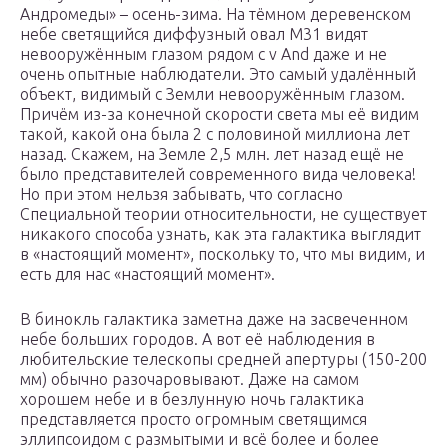
Андромеды» – осень-зима. На тёмном деревенском
небе светящийся диффузный овал М31 видят
невооружённым глазом рядом с ν And даже и не
очень опытные наблюдатели. Это самый удалённый
объект, видимый с Земли невооружённым глазом.
Причём из-за конечной скорости света мы её видим
такой, какой она была 2 с половиной миллиона лет
назад. Скажем, на Земле 2,5 млн. лет назад ещё не
было представителей современного вида человека!
Но при этом нельзя забывать, что согласно
Специальной теории относительности, не существует
никакого способа узнать, как эта галактика выглядит
в «настоящий момент», поскольку то, что мы видим, и
есть для нас «настоящий момент».
В бинокль галактика заметна даже на засвеченном
небе больших городов. А вот её наблюдения в
любительские телескопы средней апертуры (150-200
мм) обычно разочаровывают. Даже на самом
хорошем небе и в безлунную ночь галактика
представляется просто огромным светящимся
эллипсоидом с размытыми и всё более и более