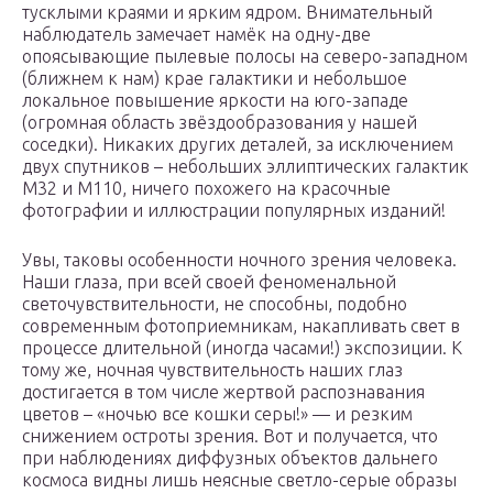
тусклыми краями и ярким ядром. Внимательный
наблюдатель замечает намёк на одну-две
опоясывающие пылевые полосы на северо-западном
(ближнем к нам) крае галактики и небольшое
локальное повышение яркости на юго-западе
(огромная область звёздообразования у нашей
соседки). Никаких других деталей, за исключением
двух спутников – небольших эллиптических галактик
M32 и М110, ничего похожего на красочные
фотографии и иллюстрации популярных изданий!
Увы, таковы особенности ночного зрения человека.
Наши глаза, при всей своей феноменальной
светочувствительности, не способны, подобно
современным фотоприемникам, накапливать свет в
процессе длительной (иногда часами!) экспозиции. К
тому же, ночная чувствительность наших глаз
достигается в том числе жертвой распознавания
цветов – «ночью все кошки серы!» — и резким
снижением остроты зрения. Вот и получается, что
при наблюдениях диффузных объектов дальнего
космоса видны лишь неясные светло-серые образы