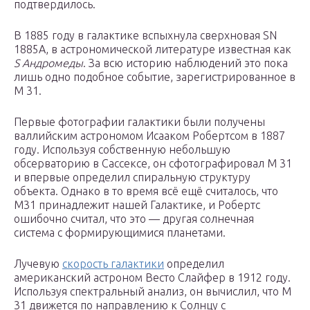
подтвердилось.
В 1885 году в галактике вспыхнула сверхновая SN
1885A, в астрономической литературе известная как
S Андромеды
. За всю историю наблюдений это пока
лишь одно подобное событие, зарегистрированное в
M 31.
Первые фотографии галактики были получены
валлийским астрономом Исааком Робертсом в 1887
году. Используя собственную небольшую
обсерваторию в Сассексе, он сфотографировал M 31
и впервые определил спиральную структуру
объекта. Однако в то время всё ещё считалось, что
М31 принадлежит нашей Галактике, и Робертс
ошибочно считал, что это — другая солнечная
система с формирующимися планетами.
Лучевую
скорость галактики
определил
американский астроном Весто Слайфер в 1912 году.
Используя спектральный анализ, он вычислил, что M
31 движется по направлению к Солнцу с