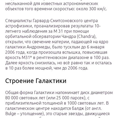
неслыханной для известных астрономических
объектов того времени скоростью: около 300 км/с.
Специалисты Гарвард-Смитсоновского центра
астрофизики, проанализировав результаты 10-
летнего наблюдения за M 31 при помощи
орбитальной обсерватории Чандра (Chandra),
открыли, что свечение материи, падающей на ядро
галактики Андромеды, было тусклым до 6 января
2006 года, когда произошла вспышка, повысившая
яркость M31* в рентгеновском диапазоне в 100 раз.
Далее яркость снизилась, но всё равно так и осталась
в 10 раз более мощной, чем до 2006 года.
Строение Галактики
Общая форма Галактики напоминает диск диаметром
80 000 световых лет (или 25 000 парсек), с
приблизительной толщиной в 1000 световых лет. В
галактическом центре находится балдж (от англ.
Bulge – утолщение), это старые звезды, движущиеся