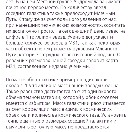
лет. В нашей Местной группе Андромеда занимает
почетное первое место. По количеству звезд
соседняя галактика также превосходит Млечный
Путь. К тому же за счет большого удаления от нас,
при нынешних технических возможностях, сосчитать
их достаточно просто. На сегодняшний день известна
цифра в 1 триллион звезд. Ученые допускают и
больше количество звезд в М31, так как некоторая
часть объекта перекрывается рукавами Млечного
Пути, которые затрудняют вести точный подсчет. О
реальных размерах нашей соседки говорит карта
М31, составленная недавно учеными.
По массе обе галактике примерно одинаковы —
около 1-1,5 триллиона масс нашей звезды Солнца.
Такое равенство достигается за счет одинакового
объема темной материи, которой у обоих соседей
имеется с избытком. Масса галактики рассчитывается
за счет корреляции масс видимых космических
объектов и количества космического газа. Установить
точные данные о размерах соседней галактики и
вычислить ее точную массу не представляется