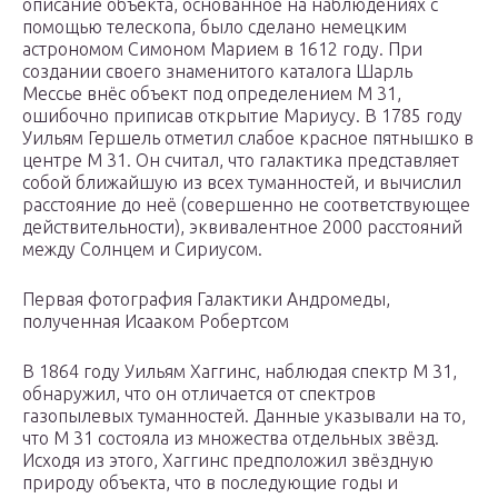
описание объекта, основанное на наблюдениях с
помощью телескопа, было сделано немецким
астрономом Симоном Марием в 1612 году. При
создании своего знаменитого каталога Шарль
Мессье внёс объект под определением M 31,
ошибочно приписав открытие Мариусу. В 1785 году
Уильям Гершель отметил слабое красное пятнышко в
центре M 31. Он считал, что галактика представляет
собой ближайшую из всех туманностей, и вычислил
расстояние до неё (совершенно не соответствующее
действительности), эквивалентное 2000 расстояний
между Солнцем и Сириусом.
Первая фотография Галактики Андромеды,
полученная Исааком Робертсом
В 1864 году Уильям Хаггинс, наблюдая спектр M 31,
обнаружил, что он отличается от спектров
газопылевых туманностей. Данные указывали на то,
что M 31 состояла из множества отдельных звёзд.
Исходя из этого, Хаггинс предположил звёздную
природу объекта, что в последующие годы и