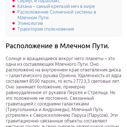
Сириус и параллакс
Катана – самый крепкий меч в мире
Расположение Солнечной системы в
Млечном Пути
Этимология
Траектория столкновения
Расположение в Млечном Пути.
Солнце и вращающиеся вокруг него планеты – это
одна из составляющих Млечного Пути. Оно
расположено на внутреннем крае ответвления диска
– галактического рукава Ориона. Удаленность от ядра
составляет 8500 парсек, то есть 27723,3 световых лет.
Оно занимает положение, примерно
равноудаленное от рукавов Персея и Стрельца. Но
это положение не постоянно. Связанный
гравитацией с соседними галактиками
(Треугольника и Андромеды), Млечный Путь
устремлен к Сверхскоплению Паруса (Парусов). Эти
гравитационно-связанные объекты составляют
местную группу, в свою очередь являющуюся частью