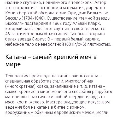
наличие спутника, невидимого в телескопы. Автор
этого открытия – астроном и математик, директор
Кенигсбергской обсерватории Фридрих Вильгельм
Бессель (1784-1846). Существование «темной звезды
Бюсселя» подтвердил в 1862 году Альван Кларк,
который разглядел этот спутник в свой телескоп с
46-сантиметровым объективом. Так была открыта
белая звезда Сириус В – первый белый карлик,
небесное тело с невероятной (60 кг/см3) плотностью.
Катана – самый крепкий меч в
мире
Технология производства катана очень сложна –
специальная обработка стали, многослойная
(многократная) ковка, закаливание и т. д. Катана –
самые крепкие в мире мечи, они способны разрубать
материалы практически любой твердости, будь то
мясо, кости, железо. Мастера владеющие искусством
ведения боя на катана в битве с воином,
вооруженным обычным европейским мечом, могли