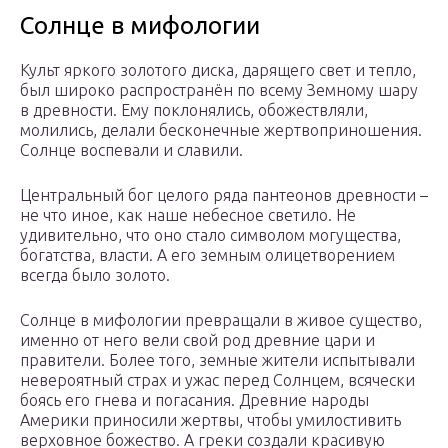
Солнце в мифологии
Культ яркого золотого диска, дарящего свет и тепло,
был широко распространён по всему Земному шару
в древности. Ему поклонялись, обожествляли,
молились, делали бесконечные жертвоприношения.
Солнце воспевали и славили.
Центральный бог целого ряда пантеонов древности –
не что иное, как наше небесное светило. Не
удивительно, что оно стало символом могущества,
богатства, власти. А его земным олицетворением
всегда было золото.
Солнце в мифологии превращали в живое существо,
именно от него вели свой род древние цари и
правители. Более того, земные жители испытывали
невероятный страх и ужас перед Солнцем, всячески
боясь его гнева и погасания. Древние народы
Америки приносили жертвы, чтобы умилостивить
верховное божество. А греки создали красивую