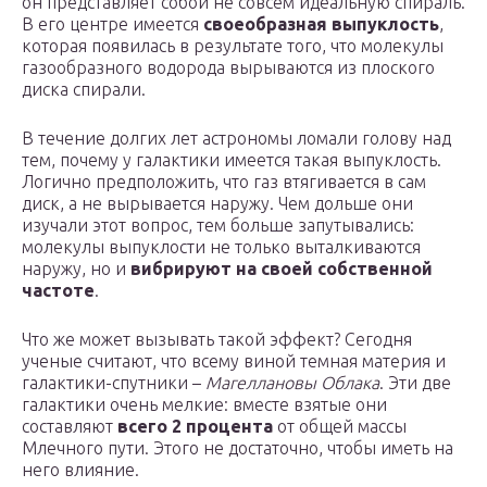
он представляет собой не совсем идеальную спираль.
В его центре имеется
своеобразная выпуклость
,
которая появилась в результате того, что молекулы
газообразного водорода вырываются из плоского
диска спирали.
В течение долгих лет астрономы ломали голову над
тем, почему у галактики имеется такая выпуклость.
Логично предположить, что газ втягивается в сам
диск, а не вырывается наружу. Чем дольше они
изучали этот вопрос, тем больше запутывались:
молекулы выпуклости не только выталкиваются
наружу, но и
вибрируют на своей собственной
частоте
.
Что же может вызывать такой эффект? Сегодня
ученые считают, что всему виной темная материя и
галактики-спутники –
Магеллановы Облака
. Эти две
галактики очень мелкие: вместе взятые они
составляют
всего 2 процента
от общей массы
Млечного пути. Этого не достаточно, чтобы иметь на
него влияние.