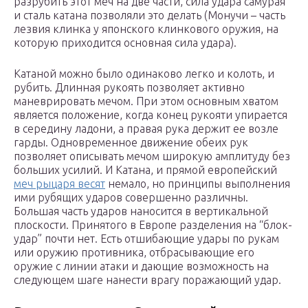
разрубить этот меч на две части, сила удара самурая
и сталь катана позволяли это делать (Монучи – часть
лезвия клинка у японского клинкового оружия, на
которую приходится основная сила удара).
Катаной можно было одинаково легко и колоть, и
рубить. Длинная рукоять позволяет активно
маневрировать мечом. При этом основным хватом
является положение, когда конец рукояти упирается
в середину ладони, а правая рука держит ее возле
гарды. Одновременное движение обеих рук
позволяет описывать мечом широкую амплитуду без
больших усилий. И Катана, и прямой европейский
меч рыцаря весят
немало, но принципы выполнения
ими рубящих ударов совершенно различны.
Большая часть ударов наносится в вертикальной
плоскости. Принятого в Европе разделения на “блок-
удар” почти нет. Есть отшибающие удары по рукам
или оружию противника, отбрасывающие его
оружие с линии атаки и дающие возможность на
следующем шаге нанести врагу поражающий удар.