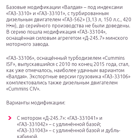
Базовые модификации «Валдая» – под индексами
«ГАЗ-3310» и «ГАЗ-33101», с турбированным
дизельным двигателем «ГАЗ-562» (3,13 л, 150 л.с., 420
Н•м), до серийного производства не были доведены.
В серию пошла модификация «ГАЗ-33104»,
оснащённая силовым агрегетом «Д-245.7» минского
моторного завода.
«ГАЗ-33106», оснащённый турбодизелем «Cummins
ISF», выпускавшийся с 2010 по конец 2015 года, стал,
как уже отмечалось, наиболее удачным вариантом
«Валдая». Экспортные версии грузовика «ГАЗ-33106»
комплектовались также дизельным двигателем
«Cummins CIV».
Варианты модификации:
С мотором «Д-245.7»: «ГАЗ-331041» и
«ГАЗ-331042» – с удлинённой базой;
«ГАЗ-331043» – с удлинённой базой и дубль-
кабиной.