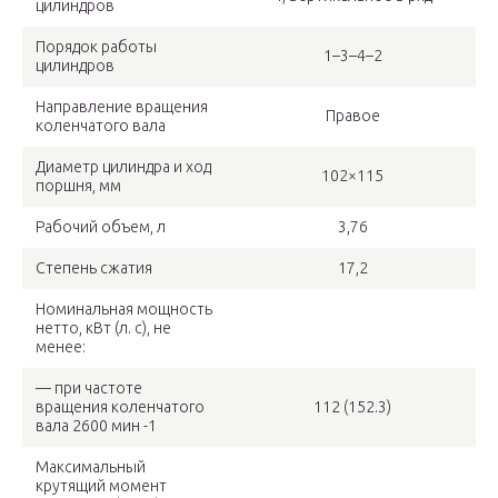
цилиндров
Порядок работы
1–3–4–2
цилиндров
Направление вращения
Правое
коленчатого вала
Диаметр цилиндра и ход
102×115
поршня, мм
Рабочий объем, л
3,76
Степень сжатия
17,2
Номинальная мощность
нетто, кВт (л. с), не
менее:
— при частоте
вращения коленчатого
112 (152.3)
вала 2600 мин -1
Максимальный
крутящий момент