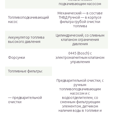
подкачивающим насосом
Механический — в составе
Топливоподкачивающий
ТНВД Ручной — в корпусе
насос
фильтра гру­бой очистки
топлива
Цилиндрический, со сливным
Аккумулятор топлива
кла­паном ограничения
высокого давления ­
давления
0445 (Bosch) с
Форсунки
электромагнитным клапаном
управления
Топливные фильтры:
Предварительной очистки, с
руч­ным
топливоподкачивающим
насосом и с
— предварительной
водоотделителем, со
очистки
сменным фильтрующим
элемен­том, датчиком
наличия воды в топливе и