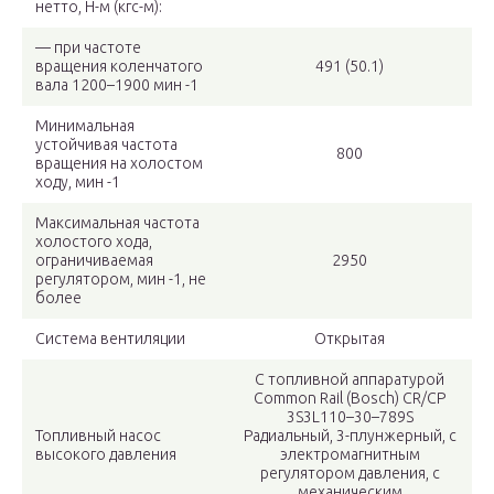
нетто, Н-м (кгс-м):
— при частоте
вращения коленчатого
491 (50.1)
вала 1200–1900 мин -1
Минимальная
устойчивая частота
800
вращения на холостом
ходу, мин -1
Максимальная частота
холостого хода,
ограничиваемая
2950
регулятором, мин -1, не
более
Система вентиляции
Открытая
С топливной аппаратурой
Common Rail (Bosch) CR/CP
3S3L110–30–789S
Топливный насос
Радиальный, 3-плунжерный, с
высокого давле­ния
электромагнитным
регулятором давления, с
механическим