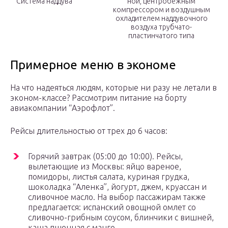
Система наддува
ной, центробежным
компрессо­ром и воздушным
охладителем наддувочного
воздуха трубчато-
пластинчатого типа
Примерное меню в экономе
На что надеяться людям, которые ни разу не летали в
эконом-классе? Рассмотрим питание на борту
авиакомпании “Аэрофлот”.
Рейсы длительностью от трех до 6 часов:
Горячий завтрак (05:00 до 10:00). Рейсы,
вылетающие из Москвы: яйцо вареное,
помидоры, листья салата, куриная грудка,
шоколадка “Аленка”, йогурт, джем, круассан и
сливочное масло. На выбор пассажирам также
предлагается: испанский овощной омлет со
сливочно-грибным соусом, блинчики с вишней,
каша пшенная с манго.