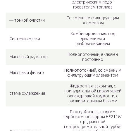
электрическим подо­
гревателем топлива
Со сменным фильтрующим
— тонкой очистки
эле­ментом
Комбинированная: под
Система смазки
давлением и
разбрызгиванием
Полнопоточный, включен
Масляный радиатор
посто­янно
Полнопоточный, со сменным
Масляный фильтр
филь­трующим элементом
Жидкостная, закрытая, с
принуди­тельной циркуляцией
стема охлаждения
охлаждаю­щей жидкости, с
расширитель­ным бачком
Газотурбинная, с одним
турбоком­прессором HE211W
с радиальной
центростремительной турби­