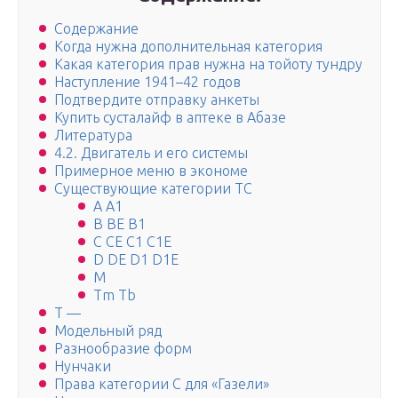
Содержание
Когда нужна дополнительная категория
Какая категория прав нужна на тойоту тундру
Наступление 1941–42 годов
Подтвердите отправку анкеты
Купить сусталайф в аптеке в Абазе
Литература
4.2. Двигатель и его системы
Примерное меню в экономе
Существующие категории ТС
А А1
В ВЕ В1
С СЕ С1 С1Е
D DE D1 D1E
M
Tm Tb
T —
Модельный ряд
Разнообразие форм
Нунчаки
Права категории С для «Газели»