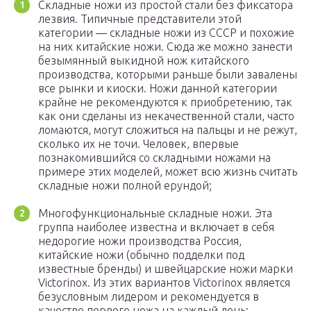
Складные ножи из простой стали без фиксатора
лезвия. Типичные представители этой
категории — складные ножи из СССР и похожие
на них китайские ножи. Сюда же можно занести
безымянный выкидной нож китайского
производства, которыми раньше были завалены
все рынки и киоски. Ножи данной категории
крайне не рекомендуются к приобретению, так
как они сделаны из некачественной стали, часто
ломаются, могут сложиться на пальцы и не режут,
сколько их не точи. Человек, впервые
познакомившийся со складными ножами на
примере этих моделей, может всю жизнь считать
складные ножи полной ерундой;
Многофункциональные складные ножи. Эта
группа наиболее известна и включает в себя
недорогие ножи производства Россия,
китайские ножи (обычно подделки под
известные бренды) и швейцарские ножи марки
Victorinox. Из этих вариантов Victorinox является
безусловным лидером и рекомендуется в
качестве первого ножа на каждый день;