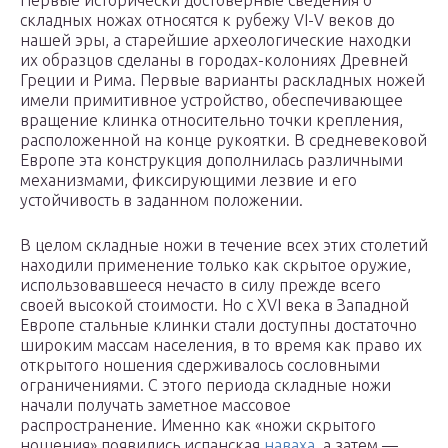
Первые исторически достоверные сведения о
складных ножах относятся к рубежу VI-V веков до
нашей эры, а старейшие археологические находки
их образцов сделаны в городах-колониях Древней
Греции и Рима. Первые варианты раскладных ножей
имели примитивное устройство, обеспечивающее
вращение клинка относительно точки крепления,
расположенной на конце рукоятки. В средневековой
Европе эта конструкция дополнилась различными
механизмами, фиксирующими лезвие и его
устойчивость в заданном положении.
В целом складные ножи в течение всех этих столетий
находили применение только как скрытое оружие,
использовавшееся нечасто в силу прежде всего
своей высокой стоимости. Но с XVI века в Западной
Европе стальные клинки стали доступны достаточно
широким массам населения, в то время как право их
открытого ношения сдерживалось сословными
ограничениями. С этого периода складные ножи
начали получать заметное массовое
распространение. Именно как «ножи скрытого
ношения» появились испанская
наваха
, а затем —