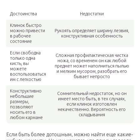
Достоинства
Недостатки
Клинок быстро
можно привести
Рукоять определяет ширину лезвия,
в рабочее
конструктивная особенность
состояние
Если свободна
Сложная профилактическая чистка
только одна
ножа, со временем он как любой
кисть, вы
предмет может наполниться пылью
можете
и мелким мусором, разобрать его
воспользоваться
бывает непросто
им с легкостью
Конструктивно
Сомнительный недостаток, но он
небольшие
имеет место быть, в тех случаях,
размеры,
если клинок изготовлен
позволяют
некачественно. Вероятность его
носить его в
складывания
любом кармане
Если быть более дотошным, можно найти еще какие-