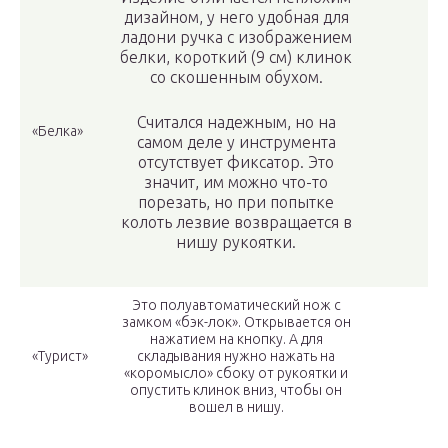
дизайном, у него удобная для
ладони ручка с изображением
белки, короткий (9 см) клинок
со скошенным обухом.
Считался надежным, но на
«Белка»
самом деле у инструмента
отсутствует фиксатор. Это
значит, им можно что-то
порезать, но при попытке
колоть лезвие возвращается в
нишу рукоятки.
Это полуавтоматический нож с
замком «бэк-лок». Открывается он
нажатием на кнопку. А для
«Турист»
складывания нужно нажать на
«коромысло» сбоку от рукоятки и
опустить клинок вниз, чтобы он
вошел в нишу.