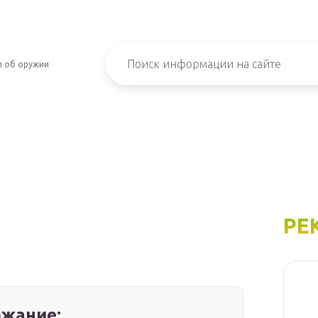
л об оружии
РЕ
жание: