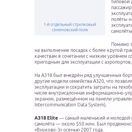
типовой 
пассажир
эксплуат
полёты н
1-й отдельный стрелковый
эксплуат
семеновский полк
самолёты
Помимо э
на выполнение посадок с более крутой тр
качествам в сочетании с низким уровнем с
пригодным для эксплуатации с аэропортов,
На A318 был внедрён ряд улучшенных борт
другие модели семейства A320, что позвол
эксплуатации и сократить затраты на техоб
числе внутрисалонная информационно-уп
экраном, размещённом на панели управлен
Intercommunication Data System).
A318 Elite
— самый маленький и молодой и
самолёта — около $50 млн. Был продемонст
«Внуково-3» осенью 2007 года.