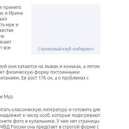
не принято
ак и Ирина
ько
ть муж и
жестве
ую
икают
т все
Стрелковый клуб «лабиринт»
ой они катаются на лыжах и коньках, а летом
ает физическую форму постоянными
танием. Ее рост 176 см, а о проблемах с
ми Мур
итать классическую литературу и готовить для
надлежит к числу особ, которые подогревают
рнете фото в купальнике. У нее нет страницы
 МВД России она предстает в строгой форме с