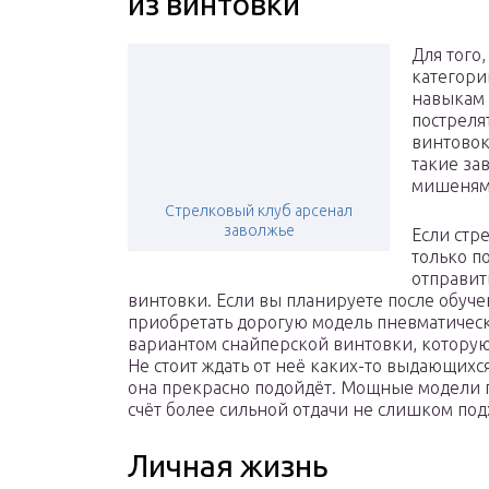
из винтовки
Для того
категори
навыкам 
постреля
винтовок
такие за
мишеням 
Стрелковый клуб арсенал
заволжье
Если стр
только п
отправит
винтовки. Если вы планируете после обучен
приобретать дорогую модель пневматичес
вариантом снайперской винтовки, которую
Не стоит ждать от неё каких-то выдающихся
она прекрасно подойдёт. Мощные модели п
счёт более сильной отдачи не слишком под
Личная жизнь