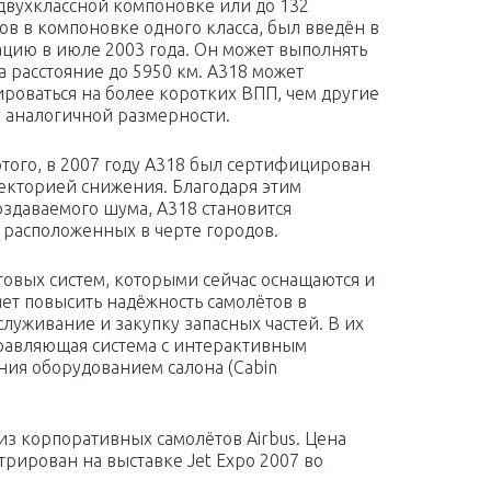
двухклассной компоновке или до 132
ов в компоновке одного класса, был введён в
ацию в июле 2003 года. Он может выполнять
а расстояние до 5950 км. A318 может
ироваться на более коротких ВПП, чем другие
 аналогичной размерности.
того, в 2007 году A318 был сертифицирован
аекторией снижения. Благодаря этим
оздаваемого шума, A318 становится
 расположенных в черте городов.
овых систем, которыми сейчас оснащаются и
яет повысить надёжность самолётов в
служивание и закупку запасных частей. В их
равляющая система с интерактивным
ия оборудованием салона (Cabin
з корпоративных самолётов Airbus. Цена
рирован на выставке Jet Expo 2007 во