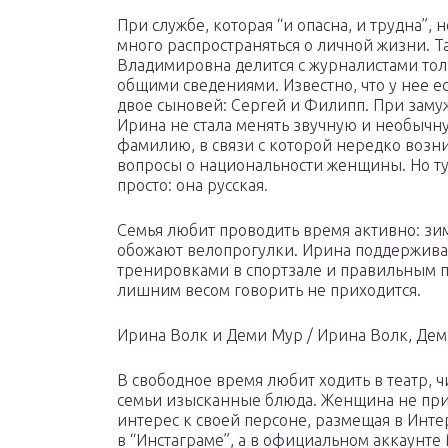
При службе, которая “и опасна, и трудна”, 
много распространяться о личной жизни. Т
Владимировна делится с журналистами тол
общими сведениями. Известно, что у нее ес
двое сыновей: Сергей и Филипп. При заму
Ирина не стала менять звучную и необычн
фамилию, в связи с которой нередко возн
вопросы о национальности женщины. Но ту
просто: она русская.
Семья любит проводить время активно: зим
обожают велопрогулки. Ирина поддержив
тренировками в спортзале и правильным пи
лишним весом говорить не приходится.
Ирина Волк и Деми Мур / Ирина Волк, Де
В свободное время любит ходить в театр, ч
семьи изысканные блюда. Женщина не при
интерес к своей персоне, размещая в Инте
в “Инстаграме”, а в официальном аккаунте