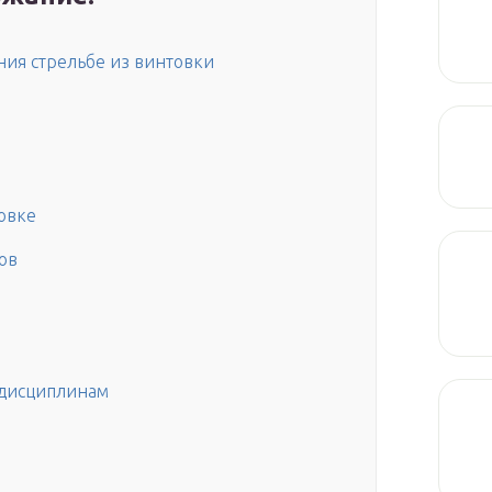
ия стрельбе из винтовки
овке
ов
дисциплинам