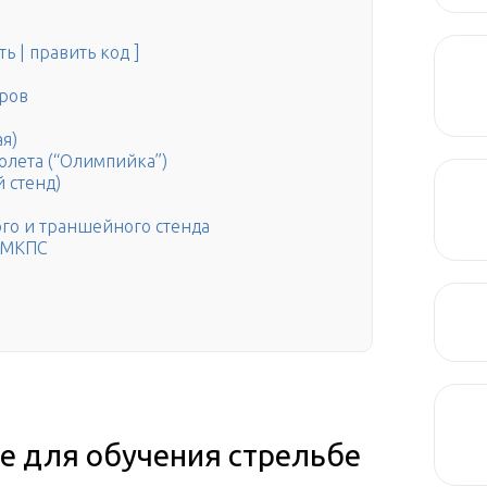
ь | править код ]
еров
ая)
толета (“Олимпийка”)
й стенд)
ого и траншейного стенда
C/МКПС
е для обучения стрельбе