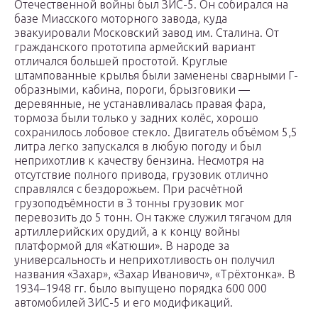
Отечественной войны был ЗИС-5. Он собирался на
базе Миасского моторного завода, куда
эвакуировали Московский завод им. Сталина. От
гражданского прототипа армейский вариант
отличался большей простотой. Круглые
штампованные крылья были заменены сварными Г-
образными, кабина, пороги, брызговики —
деревянные, не устанавливалась правая фара,
тормоза были только у задних колёс, хорошо
сохранилось лобовое стекло. Двигатель объёмом 5,5
литра легко запускался в любую погоду и был
неприхотлив к качеству бензина. Несмотря на
отсутствие полного привода, грузовик отлично
справлялся с бездорожьем. При расчётной
грузоподъёмности в 3 тонны грузовик мог
перевозить до 5 тонн. Он также служил тягачом для
артиллерийских орудий, а к концу войны
платформой для «Катюши». В народе за
универсальность и неприхотливость он получил
названия «Захар», «Захар Иванович», «Трёхтонка». В
1934–1948 гг. было выпущено порядка 600 000
автомобилей ЗИС-5 и его модификаций.