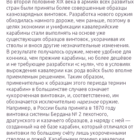
Во второй половине XIX века в армиях всех развитых
стран были приняты более совершенные образцы
казнозарядных винтовок. Разработка нового оружия
обходилась намного дороже, чем раньше, поэтому в
целях экономии и унификации кавалерийские
карабины стали выполнять на основе уже
существующих образцов винтовок, укорачивая их
стволы и внося другие незначительные изменения.
В результате получалось оружие, менее удобное для
конника, чем прежние карабины, но более дешёвое
и не требующее разработки «с нуля», что в условиях
вырождения кавалерии как рода войск было вполне
приемлемым решением. Таким образом,
применительно к образцам этого периода термин
«карабин» в большинстве случаев означает
«укороченная винтовка», и, соответственно, им
обозначается исключительно
нарезное
оружие.
Например, в России была принята в 1870 году
винтовка системы Бердана № 2 пехотного,
драгунского и казачьего образцов, а наряду с ней —
созданный на её базе карабин, который отличался от
винтовки по большому счёту лишь укороченными
стволом и ложей. Карабинами помимо кавалерии