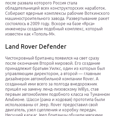
после развала которого Россия стала
обладательницей всех конструкторских наработок.
Собирают ядерные комплексы рабочие Воткинского
машиностроительного завода. Развертывание ракет
состоялось в 2009 году. Вскоре на базе «Ярса»
инженеры создали подобный комплекс, который
известен как «Тополь-М».
Land Rover Defender
Чистокровный британец появился на свет сразу
после окончания Второй мировой. Его создание
принадлежит братьям Уилкс, один из которых был
управляющим директором, а второй — главным
дизайнером автомобильной компании Rover. А
созданный ими всего за полгода внедорожник
пришёл на замену ленд-лизовскому Willys, став
первым автомобилем подобного класса на Туманном
Альбионе. Шасси (рама и ходовая) прототипа были
использованы от Jeep. Rover предоставил свой
двигатель, узел сцепления и коробку передач.
Несущий каркас Jeep британцы обшили мягкими