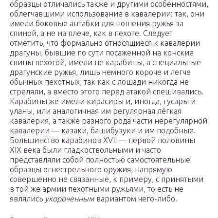
образцы отличались также и другими особенностями,
облегчавшими использование в кавалерии: так, они
имели боковые антабки для ношения ружья за
спиной, а не на плече, как в пехоте. Следует
отметить, что формально относящиеся к кавалерии
драгуны, бывшие по сути посаженной на конские
спины пехотой, имели не карабины, а специальные
драгунские ружья, лишь немного короче и легче
обычных пехотных, так как с лошади никогда не
стреляли, а вместо этого перед атакой спешивались.
Карабины же имели кирасиры и, иногда, гусары и
уланы, или аналогичная им регулярная лёгкая
кавалерия, а также разного рода части нерегулярной
кавалерии — казаки, башибузуки и им подобные.
Большинство карабинов XVII — первой половины
XIX века были гладкоствольными и часто
представляли собой полностью самостоятельные
образцы огнестрельного оружия, напрямую
совершенно не связанные, к примеру, с принятыми
в той же армии пехотными ружьями, то есть не
являлись
укороченным
вариантом чего-либо.