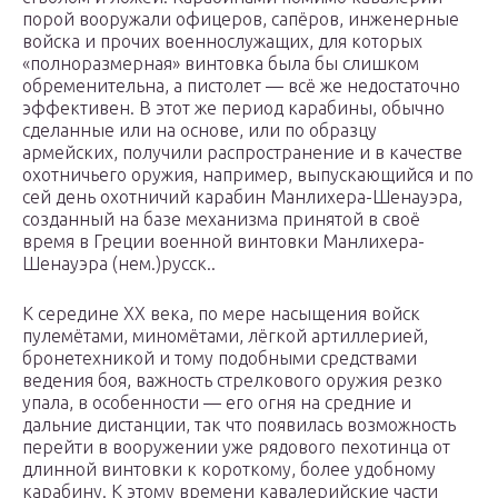
порой вооружали офицеров, сапёров, инженерные
войска и прочих военнослужащих, для которых
«полноразмерная» винтовка была бы слишком
обременительна, а пистолет — всё же недостаточно
эффективен. В этот же период карабины, обычно
сделанные или на основе, или по образцу
армейских, получили распространение и в качестве
охотничьего оружия, например, выпускающийся и по
сей день охотничий карабин Манлихера-Шенауэра,
созданный на базе механизма принятой в своё
время в Греции военной винтовки Манлихера-
Шенауэра (нем.)русск..
К середине XX века, по мере насыщения войск
пулемётами, миномётами, лёгкой артиллерией,
бронетехникой и тому подобными средствами
ведения боя, важность стрелкового оружия резко
упала, в особенности — его огня на средние и
дальние дистанции, так что появилась возможность
перейти в вооружении уже рядового пехотинца от
длинной винтовки к короткому, более удобному
карабину. К этому времени кавалерийские части