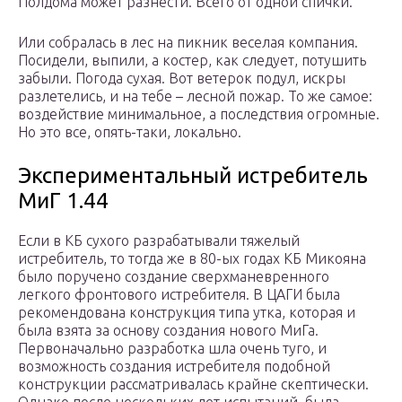
Полдома может разнести. Всего от одной спички.
Или собралась в лес на пикник веселая компания.
Посидели, выпили, а костер, как следует, потушить
забыли. Погода сухая. Вот ветерок подул, искры
разлетелись, и на тебе – лесной пожар. То же самое:
воздействие минимальное, а последствия огромные.
Но это все, опять-таки, локально.
Экспериментальный истребитель
МиГ 1.44
Если в КБ сухого разрабатывали тяжелый
истребитель, то тогда же в 80-ых годах КБ Микояна
было поручено создание сверхманевренного
легкого фронтового истребителя. В ЦАГИ была
рекомендована конструкция типа утка, которая и
была взята за основу создания нового МиГа.
Первоначально разработка шла очень туго, и
возможность создания истребителя подобной
конструкции рассматривалась крайне скептически.