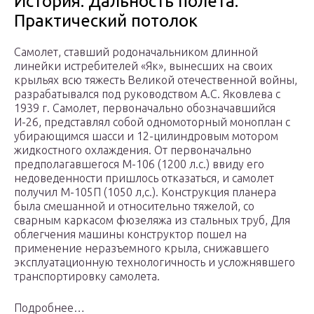
История. Дальность полета.
Практический потолок
Самолет, ставший родоначальником длинной
линейки истребителей «Як», вынесших на своих
крыльях всю тяжесть Великой отечественной войны,
разрабатывался под руководством А.С. Яковлева с
1939 г. Самолет, первоначально обозначавшийся
И-26, представлял собой одномоторный моноплан с
убирающимся шасси и 12-цилиндровым мотором
жидкостного охлаждения. От первоначально
предполагавшегося М-106 (1200 л.с.) ввиду его
недоведенности пришлось отказаться, и самолет
получил М-105П (1050 л,с.). Конструкция планера
была смешанной и относительно тяжелой, со
сварным каркасом фюзеляжа из стальных труб, Для
облегчения машины конструктор пошел на
применение неразъемного крыла, снижавшего
эксплуатационную технологичность и усложнявшего
транспортировку самолета.
Подробнее…