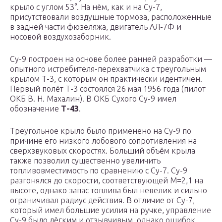
крыло с углом 53°. На нём, как и на Су-7,
присутствовали воздушные тормоза, расположенные
в задней части фюзеляжа, двигатель АЛ-7Ф и
носовой воздухозаборник.
Су-9 построен на основе более ранней разработки —
опытного истребителя-перехватчика с треугольным
крылом Т-3, с которым он практически идентичен.
Первый полёт Т-3 состоялся 26 мая 1956 года (пилот
ОКБ В. Н. Махалин). В ОКБ Сухого Су-9 имел
обозначение
Т-43
.
Треугольное крыло было применено на Су-9 по
причине его низкого лобового сопротивления на
сверхзвуковых скоростях. Больший объём крыла
также позволил существенно увеличить
топливовместимость по сравнению с Су-7. Су-9
разгонялся до скорости, соответствующей М=2,1 на
высоте, однако запас топлива был невелик и сильно
ограничивал радиус действия. В отличие от Су-7,
который имел большие усилия на ручке, управление
Су-9 было лёгким и отзывчивым, однако ошибок