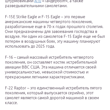
штурмовиками
А10
«Тандерболт», а также
разведывательными самолетами.
F-15E Strike Eagle и F-15 Eagle – это первые
американские машины четвертого поколения,
разработанные еще в 70-х годах прошлого столетия.
Они предназначены для завоевания господства в
воздухе. Ни один из самолетов F-15 Eagle еще не был
потерян в воздушных боях, эту машину планируют
использовать до 2025 года.
F-16 – самый массовый истребитель четвертого
поколения, он составляет костяк истребительной
авиации ВВС США. Эта машина отличается своей
универсальностью, невысокой стоимостью и
прекрасными летными характеристиками.
F-22 Raptor – это единственный истребитель пятого
поколения, который выпускается серийно, этот
самолет является самой дорогой машиной в своем
классе.