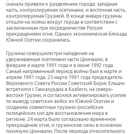
сначала привели к разделению города: западная
часть, контролируемая осетинами, и восточная часть,
контролируемая Грузией. В конце января грузины
отошли на холмы вокруг города в соответствии с
заключенным при посредничестве России
прекращением огня.
Однако экономическая блокада
Южной Осетии сохранялась.
Грузины совершили три нападения на
удерживаемые осетинами части Цхинвали, в
феврале и марте 1991 года и в июне 1992 года.
Самый напряженный период войны был в марте и
апреле 1991 года. 23 марта 1991 года председатель
Верховного Совета России Советский
Борис Ельцин
встретился с Гамсахурдиа в
Казбеги
, на северо-
востоке Грузии, и согласился активизировать усилия
по выводу советских войск из Южной Осетии и
созданию совместных грузино-российских
полицейских сил для восстановления мира в
регионе. 24 марта было согласовано временное
прекращение огня, и грузинские силы в основном
покинули Цхинвали. После периода относительного