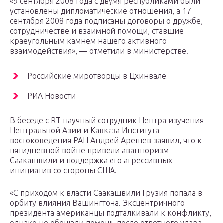
«9 сентября 2008 года с двумя республиками были
установлены дипломатические отношения, а 17
сентября 2008 года подписаны договоры о дружбе,
сотрудничестве и взаимной помощи, ставшие
краеугольным камнем нашего активного
взаимодействия», — отметили в министерстве.
Российские миротворцы в Цхинвале
РИА Новости
В беседе с RT научный сотрудник Центра изучения
Центральной Азии и Кавказа Института
востоковедения РАН Андрей Арешев заявил, что к
пятидневной войне привели авантюризм
Саакашвили и поддержка его агрессивных
инициатив со стороны США.
«С приходом к власти Саакашвили Грузия попала в
орбиту влияния Вашингтона. Эксцентричного
президента американцы подталкивали к конфликту,
однако не обещали помощь после ответного удара