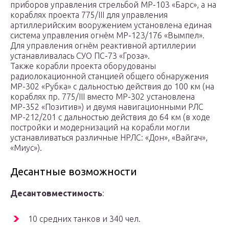
приборов управления стрельбой МР-103 «Барс», а на
кораблях проекта 775/III для управления
артиллерийским вооружением установлена единая
система управления огнём МР-123/176 «Вымпел».
Для управления огнём реактивной артиллерии
устанавливалась СУО ПС-73 «Гроза».
Также корабли проекта оборудованы
радиолокационной станцией общего обнаружения
МР-302 «Рубка» с дальностью действия до 100 км (на
кораблях пр. 775/III вместо МР-302 установлена
МР-352 «Позитив») и двумя навигационными
РЛС
МР-212/201 с дальностью действия до 64 км (в ходе
постройки и модернизаций на корабли могли
устанавливаться различные
НРЛС
: «Дон», «Вайгач»,
«Миус»).
Десантные возможности
Десантовместимость
:
10 средних танков и 340 чел.