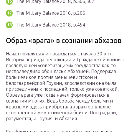
The Military Balance 2018, p.306,307
The Military Balance 2016, p.206
The Military Balance 2018, p.454
Образ «врага» в сознании абхазов
Начал появляться и насаждаться с начала 30-х гг.
История периода революции и Гражданской войны с
последующей «советизацией» государства как-то
несправедливо обошлась с Абхазией. Поддержав
большевиков против меньшевистской и
белогвардейской Грузии, впоследствии она была
присоединена к последней, только уже советской.
Образ врага уже тогда начал формироваться в
сознании многих. Ведь борьба между белыми и
красными здесь приобретала характер вполне
естественной межэтнической бойни. Пострадали,
разумеется, и Грузия, и Абхазия.
Конфликт разгорелся, таким образом, на почве