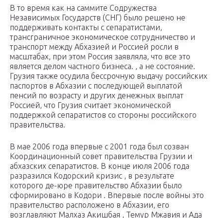
В то время как на саммите Содружества
Независимых Государств (СНГ) было решено не
поддерживать контакты с сепаратистами,
трансграничное экономическое сотрудничество и
транспорт между Абхазией и Россией росли в
масштабах, при этом Россия заявляла, что все это
является делом частного бизнеса. , а не состояние.
Грузия также осудила бессрочную выдачу российских
паспортов в Абхазии с последующей выплатой
пенсий по возрасту и других денежных выплат
Россией, что Грузия считает экономической
поддержкой сепаратистов со стороны российского
правительства.
В мае 2006 года впервые с 2001 года был созван
Координационный совет правительства Грузии и
абхазских сепаратистов. В конце июля 2006 года
разразился
Кодорский кризис
, в результате
которого де-юре правительство Абхазии было
сформировано в Кодори . Впервые после войны это
правительство расположено в Абхазии, его
возглавляют Малхаз Акишбая , Темур Мжавия и Ада