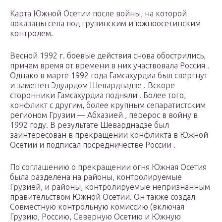
Карта Южной Осетии после войны, на которой
показаны села под грузинским и южноосетинским
контролем.
Весной 1992 г. боевые действия снова обострились,
причем время от времени в них участвовала
Россия
.
Однако в марте 1992 года Гамсахурдиа был свергнут
и заменен
Эдуардом Шеварднадзе
. Вскоре
сторонники Гамсахурдиа подняли
. Более того,
конфликт с другим, более крупным сепаратистским
регионом Грузии —
Абхазией
, перерос в
войну
в
1992 году. В результате Шеварднадзе был
заинтересован в прекращении конфликта в Южной
Осетии и подписал
посредничестве России
.
По соглашению о прекращении огня Южная Осетия
была разделена на районы, контролируемые
Грузией, и районы, контролируемые непризнанным
правительством Южной Осетии. Он также создал
Совместную контрольную комиссию
(включая
Грузию, Россию, Северную Осетию и Южную