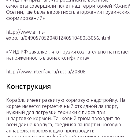
самолеты совершили полет над территорией Южной
Осетии, где была вероятность вторжения грузинских
формирований»
http://www.arms-
expo.ru/049057052048124051048053056.html
«МИД РФ заявляет, что Грузия сознательно нагнетает
напряженность в зонах конфликта»
http://www.interfax.ru/russia/20808
Конструкция
Корабль имеет развитую кормовую надстройку. На
корме имеется герметичный откидной лацпорт,
нужный для погрузки техники с пирса при
швартовке кормой. Танковый трюм проходит по
всей длине корпуса, соединяя лацпорт и носовую
аппарель, позволяющую производить
десантирование амфибийной техники в море при