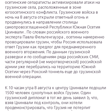
осетинские сепаратисты активизировали атаки на
грузинские села, расположенные в зоне
югоосетинского конфликта. Грузинские войска в
ночь на 8 августа открыли ответный огонь и
продвинулись в направлении столицы
самопровозглашенной Республики Южная Осетия
Цхинвали . По словам российского военного
эксперта Павла Фельгенгауэра , осетины намеренно
провоцировали грузин, чтобы Россия использовала
ответ Грузии как предлог для преднамеренного
военного вторжения. По данным грузинской
разведки и по сообщениям ряда российских СМИ,
части регулярной (не миротворческой) российской
армии уже перебрались на территорию Южной
Осетии через Рокский тоннель еще до грузинской
военной операции.
К 10 часам утра 8 августа к центру Цхинвали подошли
1500 человек сухопутных войск Грузии. Один
грузинский дипломат в тот же день заявил
Ъ,
что,
взяв Цхинвали под контроль, они хотели
продемонстрировать, что Грузия не потерпит