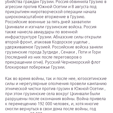
убийства граждан Грузии. Россия обвинила Грузию в
агрессии против Южной Осетии и 8 августа под
прикрытием миротворческой операции начала
широкомасштабное вторжение в Грузию.
Российские военные за пять дней захватили
Цхинвали и изгнали грузинские войска. Россия
также нанесла авиаудары по военной
инфраструктуре Грузии. Абхазские силы открыли
второй фронт, атаковав Кодорское ущелье ,
удерживаемое Грузией. Российские войска заняли
грузинские города Зугдиди , Сенаки , Поти и Гори
(последний из них после переговоров о
прекращении огня). Русский Черноморский флот
блокировал побережье Грузии.
Как во время войны, так и после нее, югоосетинские
силы и нерегулярные ополчения провели кампанию
этнической чистки против грузин в Южной Осетии ,
при этом грузинские села вокруг Цхинвали были
разрушены после окончания войны. Война привела
к перемещению 192 000 человек, и, хотя многие
смогли вернуться в свои дома после войны, год