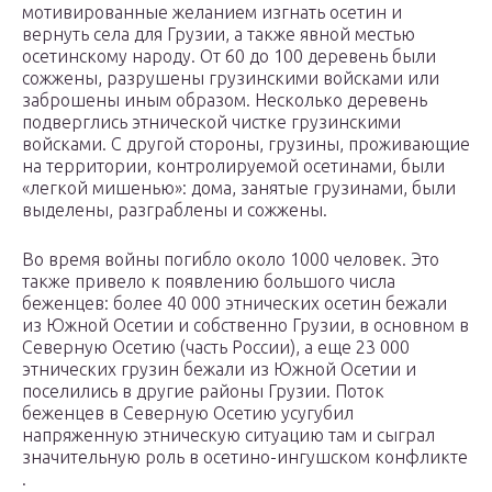
мотивированные желанием изгнать осетин и
вернуть села для Грузии, а также явной местью
осетинскому народу.
От 60 до 100 деревень были
сожжены, разрушены грузинскими войсками или
заброшены иным образом. Несколько деревень
подверглись этнической чистке грузинскими
войсками. С другой стороны, грузины, проживающие
на территории, контролируемой осетинами, были
«легкой мишенью»: дома, занятые грузинами, были
выделены, разграблены и сожжены.
Во время войны погибло около 1000 человек.
Это
также привело к появлению большого числа
беженцев: более 40 000 этнических осетин бежали
из Южной Осетии и собственно Грузии, в основном в
Северную Осетию
(часть России), а еще 23 000
этнических грузин бежали из Южной Осетии и
поселились в другие районы Грузии.
Поток
беженцев в Северную Осетию усугубил
напряженную этническую ситуацию там и сыграл
значительную роль в
осетино-ингушском конфликте
.