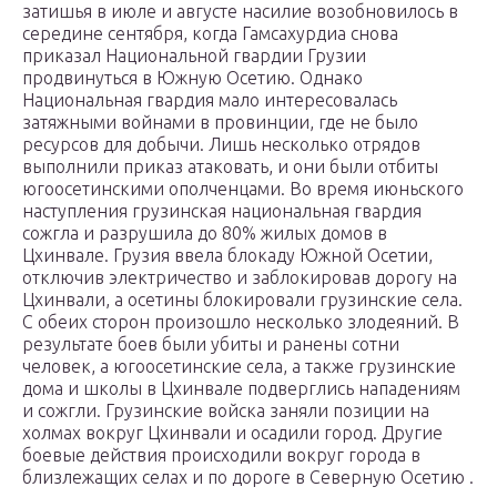
затишья в июле и августе насилие возобновилось в
середине сентября, когда Гамсахурдиа снова
приказал Национальной гвардии Грузии
продвинуться в Южную Осетию. Однако
Национальная гвардия мало интересовалась
затяжными войнами в провинции, где не было
ресурсов для добычи. Лишь несколько отрядов
выполнили приказ атаковать, и они были отбиты
югоосетинскими ополченцами. Во время июньского
наступления грузинская национальная гвардия
сожгла и разрушила до 80% жилых домов в
Цхинвале.
Грузия ввела блокаду Южной Осетии,
отключив электричество и заблокировав дорогу на
Цхинвали, а осетины блокировали грузинские села.
С обеих сторон произошло несколько злодеяний.
В
результате боев были убиты и ранены сотни
человек, а югоосетинские села, а также грузинские
дома и школы в Цхинвале подверглись нападениям
и сожгли.
Грузинские войска заняли позиции на
холмах вокруг Цхинвали и осадили город.
Другие
боевые действия происходили вокруг города в
близлежащих селах и по дороге в
Северную Осетию
.