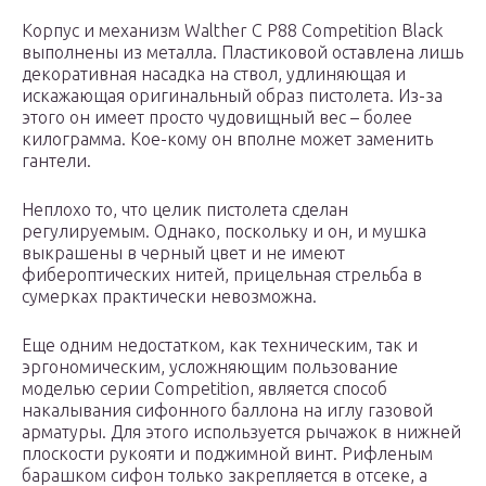
Корпус и механизм Walther C P88 Competition Black
выполнены из металла. Пластиковой оставлена лишь
декоративная насадка на ствол, удлиняющая и
искажающая оригинальный образ пистолета. Из-за
этого он имеет просто чудовищный вес – более
килограмма. Кое-кому он вполне может заменить
гантели.
Неплохо то, что целик пистолета сделан
регулируемым. Однако, поскольку и он, и мушка
выкрашены в черный цвет и не имеют
фибероптических нитей, прицельная стрельба в
сумерках практически невозможна.
Еще одним недостатком, как техническим, так и
эргономическим, усложняющим пользование
моделью серии Competition, является способ
накалывания сифонного баллона на иглу газовой
арматуры. Для этого используется рычажок в нижней
плоскости рукояти и поджимной винт. Рифленым
барашком сифон только закрепляется в отсеке, а