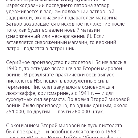
израсходовании последнего патрона затвор
удерживается в заднем положении затворной
задержкой, включаемой подавателем магазина.
Затвор возвращается в исходное положение после
того, как будет вставлен новый магазин
(снаряженный или неснаряженный). Если
вставляется снаряженный магазин, то верхний
патрон подается в патронник.
Серийное производство пистолетов HSc началось в
1940 г., то есть уже после начала Второй мировой
войны. В результате практически весь выпуск
пистолетов HSc пошел в вооруженные силы
Германии. Пистолет закупался в основном для
люфтваффе, кригсмарине, а с 1941 г. — и для
сухопутных сил вермахта. Во время Второй мировой
войны было произведено, по одним данным, около
251 000, по другим — почти 260 000 штук.
С окончанием Второй мировой выпуск пистолета
был прекращен, и возобновился только в 1968 г.
заводом «Маузер Верке ГмбХ» в Оберндорфе-на-