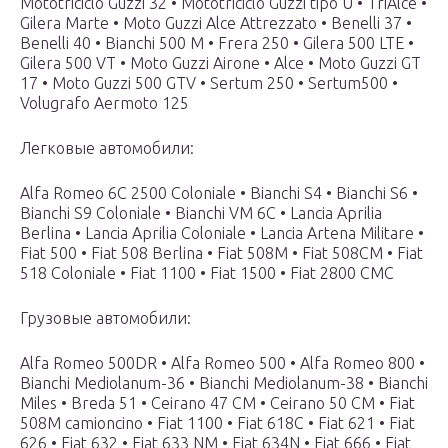
Mototriciclo Guzzi 32 • Mototriciclo Guzzi tipo U • TriAlce •
Gilera Marte • Moto Guzzi Alce Attrezzato • Benelli 37 •
Benelli 40 • Bianchi 500 M • Frera 250 • Gilera 500 LTE •
Gilera 500 VT • Moto Guzzi Airone • Alce • Moto Guzzi GT
17 • Moto Guzzi 500 GTV • Sertum 250 • Sertum500 •
Volugrafo Aermoto 125
Легковые автомобили:
Alfa Romeo 6C 2500 Coloniale • Bianchi S4 • Bianchi S6 •
Bianchi S9 Coloniale • Bianchi VM 6C • Lancia Aprilia
Berlina • Lancia Aprilia Coloniale • Lancia Artena Militare •
Fiat 500 • Fiat 508 Berlina • Fiat 508M • Fiat 508CM • Fiat
518 Coloniale • Fiat 1100 • Fiat 1500 • Fiat 2800 CMC
Грузовые автомобили:
Alfa Romeo 500DR • Alfa Romeo 500 • Alfa Romeo 800 •
Bianchi Mediolanum-36 • Bianchi Mediolanum-38 • Bianchi
Miles • Breda 51 • Ceirano 47 CM • Ceirano 50 CM • Fiat
508M camioncino • Fiat 1100 • Fiat 618C • Fiat 621 • Fiat
626 • Fiat 632 • Fiat 633 NM • Fiat 634N • Fiat 666 • Fiat