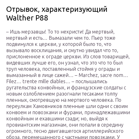
Отрывок, характеризующий
Walther P88
– Ишь мерзавцы! То то нехристи! Да мертвый,
мертвый и есть… Вымазали чем то. Пьер тоже
подвинулся к церкви, у которой было то, что
вызывало восклицания, и смутно увидал что то,
прислоненное к ограде церкви. Из слов товарищей,
видевших лучше его, он узнал, что это что то был
труп человека, поставленный стоймя у ограды и
вымазанный в лице сажей… – Marchez, sacre nom…
Filez… trente mille diables… – послышались
ругательства конвойных, и французские солдаты с
новым озлоблением разогнали тесаками толпу
пленных, смотревшую на мертвого человека. По
переулкам Хамовников пленные шли одни с своим
конвоем и повозками и фурами, принадлежавшими
конвойным и ехавшими сзади; но, выйдя к
провиантским магазинам, они попали в середину
огромного, тесно двигавшегося артиллерийского
обоза, перемешанного с частными повозками. У