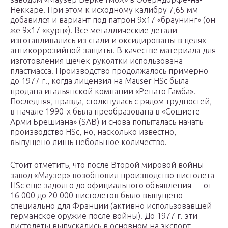
Неккаре. При этом к исходному калибру 7,65 мм
добавился и вариант под патрон 9х17 «браунинг» (он
же 9х17 «курц»). Все металлические детали
изготавливались из стали и оксидированы в целях
антикоррозийной защиты. В качестве материала для
изготовления щечек рукоятки использована
пластмасса. Производство продолжалось примерно
до 1977 г., когда лицензия на Mauser HSc была
продана итальянской компании «Ренато Гамба».
Последняя, правда, столкнулась с рядом трудностей,
в начале 1990-х была преобразована в «Сошиете
Арми Брешиана» (SAB) и снова попыталась начать
производство HSc, но, насколько известно,
выпущено лишь небольшое количество.
Стоит отметить, что после Второй мировой войны
завод «Маузер» возобновил производство пистолета
HSc еще задолго до официального объявления — от
16 000 до 20 000 пистолетов было выпущено
специально для Франции (активно использовавшей
германское оружие после войны). До 1977 г. эти
пистолеты выпускались в основном на экспорт.