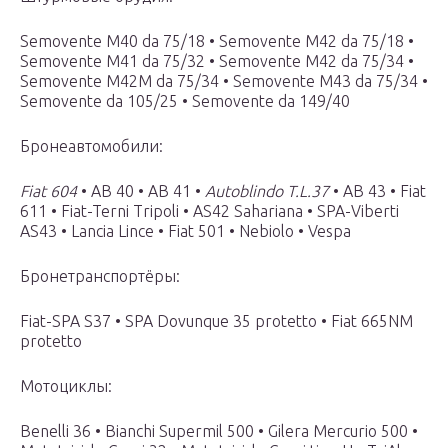
Semovente M40 da 75/18 • Semovente M42 da 75/18 •
Semovente M41 da 75/32 • Semovente M42 da 75/34 •
Semovente M42М da 75/34 • Semovente M43 da 75/34 •
Semovente da 105/25 • Semovente da 149/40
Бронеавтомобили:
Fiat 604
• AB 40 • AB 41 •
Autoblindo T.L.37
• AB 43 • Fiat
611 • Fiat-Terni Tripoli • AS42 Sahariana • SPA-Viberti
AS43 • Lancia Lince • Fiat 501 • Nebiolo • Vespa
Бронетранспортёры:
Fiat-SPA S37 • SPA Dovunque 35 protetto • Fiat 665NM
protetto
Мотоциклы:
Benelli 36 • Bianchi Supermil 500 • Gilera Mercurio 500 •