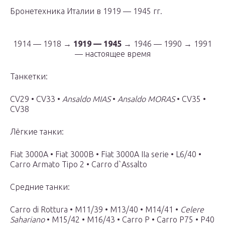
Бронетехника Италии в 1919 — 1945 гг.
1914 — 1918 →
1919 — 1945
→ 1946 — 1990 → 1991
— настоящее время
Танкетки:
CV29 • CV33 •
Ansaldo MIAS
•
Ansaldo MORAS
• CV35 •
CV38
Лёгкие танки:
Fiat 3000A • Fiat 3000B • Fiat 3000A IIa serie • L6/40 •
Carro Armato Tipo 2 • Carro d`Assalto
Средние танки:
Carro di Rottura • М11/39 • М13/40 • М14/41 •
Celere
Sahariano
• М15/42 • М16/43 • Carro P • Carro P75 • P40