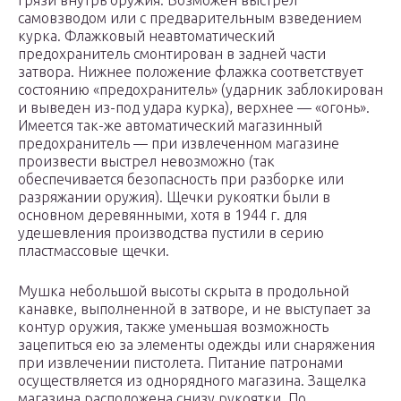
грязи внутрь оружия. Возможен выстрел
самовзводом или с предварительным взведением
курка. Флажковый неавтоматический
предохранитель смонтирован в задней части
затвора. Нижнее положение флажка соответствует
состоянию «предохранитель» (ударник заблокирован
и выведен из-под удара курка), верхнее — «огонь».
Имеется так-же автоматический магазинный
предохранитель — при извлеченном магазине
произвести выстрел невозможно (так
обеспечивается безопасность при разборке или
разряжании оружия). Щечки рукоятки были в
основном деревянными, хотя в 1944 г. для
удешевления производства пустили в серию
пластмассовые щечки.
Мушка небольшой высоты скрыта в продольной
канавке, выполненной в затворе, и не выступает за
контур оружия, также уменьшая возможность
зацепиться ею за элементы одежды или снаряжения
при извлечении пистолета. Питание патронами
осуществляется из однорядного магазина. Защелка
магазина расположена снизу рукоятки. По