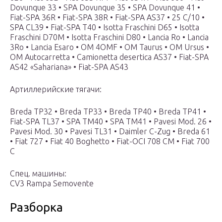
Dovunque 33 • SPA Dovunque 35 • SPA Dovunque 41 •
Fiat-SPA 36R • Fiat-SPA 38R • Fiat-SPA AS37 • 25 C/10 •
SPA CL39 • Fiat-SPA T40 • Isotta Fraschini D65 • Isotta
Fraschini D70M • Isotta Fraschini D80 • Lancia Ro • Lancia
3Ro • Lancia Esaro • OM 4OMF • OM Taurus • OM Ursus •
OM Autocarretta • Camionetta desertica AS37 • Fiat-SPA
AS42 «Sahariana» • Fiat-SPA AS43
Артиллерийские тягачи:
Breda TP32 • Breda TP33 • Breda TP40 • Breda TP41 •
Fiat-SPA TL37 • SPA TM40 • SPA TM41 • Pavesi Mod. 26 •
Pavesi Mod. 30 • Pavesi TL31 • Daimler C-Zug • Breda 61
• Fiat 727 • Fiat 40 Boghetto • Fiat-OCI 708 CM • Fiat 700
C
Спец. машины:
CV3 Rampa Semovente
Разборка