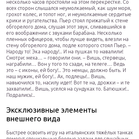
несколько часов простояли на этом перекрестке. Со
всех сторон слышался неумолкаемый, как шум моря,
грохот колес, и топот ног, и неумолкаемые сердитые
крики и ругательства. Пьер стоял прижатый к стене
обгорелого дома, слушая этот звук, сливавшийся в
его воображении с звуками барабана. Несколько
пленных офицеров, чтобы лучше видеть, влезли на
стену обгорелого дома, подле которого стоял Пьер. –
Народу то! Эка народу!.. И на пушках то навалили!
Смотри: меха… – говорили они. – Вишь, стервецы,
награбили… Вон у того то сзади, на телеге… Ведь
это – с иконы, ей богу!.. Это немцы, должно быть. И
наш мужик, ей богу!.. Ах, подлецы!.. Вишь,
навьючился то, насилу идет! Вот те на, дрожки – и те
захватили!.. Вишь, уселся на сундуках то. Батюшки!..
Подрались!..
Эксклюзивные элементы
внешнего вида
Быстрее освоить игру на итальянских тяжёлых танках
помогут специальные боевые задачи для cлучайных