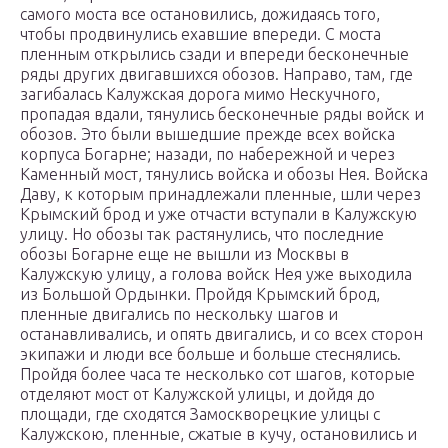
самого моста все остановились, дожидаясь того,
чтобы продвинулись ехавшие впереди. С моста
пленным открылись сзади и впереди бесконечные
ряды других двигавшихся обозов. Направо, там, где
загибалась Калужская дорога мимо Нескучного,
пропадая вдали, тянулись бесконечные ряды войск и
обозов. Это были вышедшие прежде всех войска
корпуса Богарне; назади, по набережной и через
Каменный мост, тянулись войска и обозы Нея. Войска
Даву, к которым принадлежали пленные, шли через
Крымский брод и уже отчасти вступали в Калужскую
улицу. Но обозы так растянулись, что последние
обозы Богарне еще не вышли из Москвы в
Калужскую улицу, а голова войск Нея уже выходила
из Большой Ордынки. Пройдя Крымский брод,
пленные двигались по нескольку шагов и
останавливались, и опять двигались, и со всех сторон
экипажи и люди все больше и больше стеснялись.
Пройдя более часа те несколько сот шагов, которые
отделяют мост от Калужской улицы, и дойдя до
площади, где сходятся Замоскворецкие улицы с
Калужскою, пленные, сжатые в кучу, остановились и