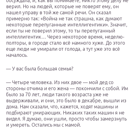
обсуждала, и, как вы понимаете, никто этому делу не
верил. Но на людей, которые не поверят ему, он
нашел управу в той же самой речи. Он сказал
примерно так: «Война не так страшна, как думают
некоторые перепуганные интеллигентики». Значит,
если ты не поверил этому, то ты перепуганный
интеллигентик… Через некоторое время, неделю-
полторы, в городе стало всё намного хуже. До этого
еще люди не умирали от голода, а тут уже это всё
началось.
— У вас была большая семья?
— Четыре человека. Из них двое — мой дед со
стороны отчима и его жена — покончили с собой. Им
было за 70 лет, люди такого возраста уже не
выдерживали, и они, это было в декабре, вышли из
дома. Нам сказали, что, кажется, ходят машины и
подбирают умирающих. Никаких таких машин я не
видел. Я думаю, они ушли, просто чтобы замерзнуть
и умереть. Остались мы с мамой.