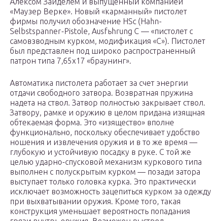
Алексом Зайделем и выпущенный компанией
«Маузер Верке». Новый «карманный» пистолет
фирмы получил обозначение HSc (Hahn-
Selbstspanner-Pistole, Ausfьhrung C — «пистолет с
самовзводным курком, модификация «C»). Пистолет
был представлен под широко распространенный
патрон типа 7,65х17 «браунинг».
Автоматика пистолета работает за счет энергии
отдачи свободного затвора. Возвратная пружина
надета на ствол. Затвор полностью закрывает ствол.
Затвору, рамке и оружию в целом придана изящная
обтекаемая форма. Это «изящество» вполне
функционально, поскольку обеспечивает удобство
ношения и извлечения оружия и в то же время —
глубокую и устойчивую посадку в руке. С той же
целью ударно-спусковой механизм куркового типа
выполнен с полускрытым курком — позади затора
выступает только головка курка. Это практически
исключает возможность зацепиться курком за одежду
при выхватывании оружия. Кроме того, такая
конструкция уменьшает вероятность попадания