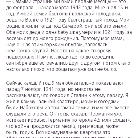
— Самыми страшными были первые месяцы — это
до февраля – начала марта 1942 года. Мне шел 13-й
год. У моей семьи был опыт волжской голодовки,
ведь на Волге в 1921 году был страшный голод. Мои
родные жили тогда под Самарой, они всё это знали.
Оба моих деда и одна бабушка умерли в 1921 году, за
восемь лет до моего рождения. Поэтому моя мама,
наученная этим горьким опытом, запаслась
немножко крупой. Нас это на какое-то время
поддержало. Помню, люди где-то до середины
сентября еще встречались друг с другом, потом стало
настолько плохо, что общаться уже сил не было.
Сейчас каждый год 9 мая обязательно показывают
парад 7 ноября 1941 года, но никогда не
рассказывают, что говорил Сталин к этому параду. Я
жил в коммунальной квартире, моими соседями
были Набоковы из той самой семьи, и мы все вместе
слушали его речь. Он тогда сказал: «Германия уже
истекает кровью, Германия потеряла 4,5 млн солдат»,
что война продолжится месяц, три месяца, может
быть, годик. Вся коммунальная квартира это