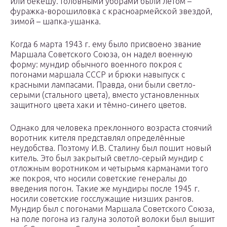
или бекешу. Головными уборами были летом –
фуражка-ворошиловка с красноармейской звездой,
зимой – шапка-ушанка.
Когда 6 марта 1943 г. ему было присвоено звание
Маршала Советского Союза, он надел военную
форму: мундир обычного военного покроя с
погонами маршала СССР и брюки навыпуск с
красными лампасами. Правда, они были светло-
серыми (стального цвета), вместо установленных
защитного цвета хаки и тёмно-синего цветов.
Однако для человека преклонного возраста стоячий
воротник кителя представлял определённые
неудобства. Поэтому И.В. Сталину был пошит новый
китель. Это был закрытый светло-серый мундир с
отложным воротником и четырьмя карманами того
же покроя, что носили советские генералы до
введения погон. Такие же мундиры после 1945 г.
носили советские госслужащие низших рангов.
Мундир был с погонами Маршала Советского Союза,
на поле погона из галуна золотой волоки был вышит