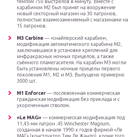
темпом 750 выстрелов в минуту. Вместе с
карабином М2 был принят на вооружение
новый секторный магазин на 30 патронов,
полностью взаимозаменяемый с магазинами на
15 патронов.
M3 Carbine
— «снайперский карабин»,
модификация автоматического карабина М2,
заключавшаяся в установке креплений для
инфракрасных ночных прицелов, а также
съёмного пламегасителя. На карабин М3 могли
быть установлены ночные прицелы первого
поколения М1, М2 и М3. Выпущено примерно
3000 шт.
M1 Enforcer
— послевоенная коммерческая
гражданская модификация без приклада и с
укороченным стволом.
«Le MAG»
— коммерческая модификация под
11,43-мм патрон .45 Winchester Magnum,
созданная в начале 1990-х годов фирмой «Ле
МАГ» (конструктор Тим Ле Жандр), кроме того,