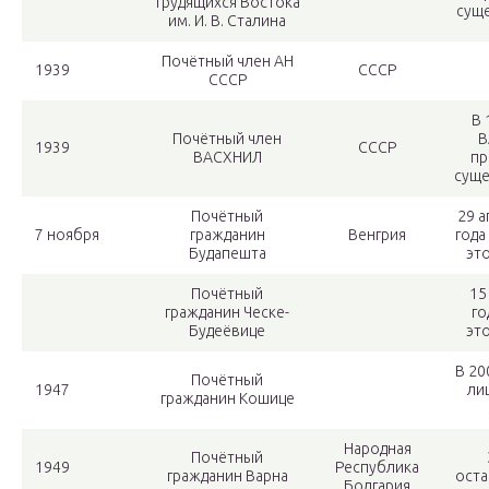
трудящихся Востока
сущ
им. И. В. Сталина
Почётный член АН
1939
СССР
СССР
В 
Почётный член
В
1939
СССР
ВАСХНИЛ
пр
суще
Почётный
29 а
7 ноября
гражданин
Венгрия
года
Будапешта
это
Почётный
15
гражданин Ческе-
го
Будеёвице
это
В 20
Почётный
1947
ли
гражданин Кошице
Народная
Почётный
1949
Республика
гражданин Варна
оста
Болгария