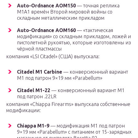
Auto-Ordnance AOM150
— точная реплика
M1A1 времён Второй мировой войны со
складным металлическим прикладом
Auto-Ordnance AOM160
— «тактическая
модификация» со складным прикладом, ложей и
пистолетной рукоятью, которые изготовлены из
чёрной пластмассы
компания «LSI Citadel» (США) выпускала:
Citadel M1 Carbine
— конверсионный вариант
M1 под патрон 9×19 мм «Parabellum»
Citadel M1-22
— конверсионный вариант M1
под патрон .22LR
компания «Chiappa Firearms» выпускала собственные
модификации:
Chiappa M1-9
— модификация M1 под патрон
9×19 мм «Parabellum» с питанием от 15-зарядных