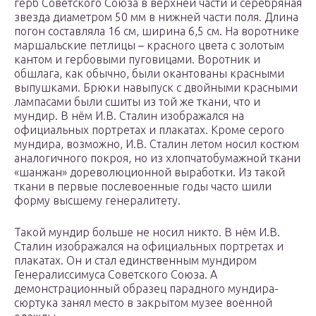
герб Советского Союза в верхней части и серебряная
звезда диаметром 50 мм в нижней части поля. Длина
погон составляла 16 см, ширина 6,5 см. На воротнике
маршальские петлицы – красного цвета с золотым
кантом и гербовыми пуговицами. Воротник и
обшлага, как обычно, были окантованы красными
выпушками. Брюки навыпуск с двойными красными
лампасами были сшиты из той же ткани, что и
мундир. В нём И.В. Сталин изображался на
официальных портретах и плакатах. Кроме серого
мундира, возможно, И.В. Сталин летом носил костюм
аналогичного покроя, но из хлопчатобумажной ткани
«шанжан» дореволюционной выработки. Из такой
ткани в первые послевоенные годы часто шили
форму высшему генералитету.
Такой мундир больше не носил никто. В нём И.В.
Сталин изображался на официальных портретах и
плакатах. Он и стал единственным мундиром
Генералиссимуса Советского Союза. А
демонстрационный образец парадного мундира-
сюртука занял место в закрытом музее военной