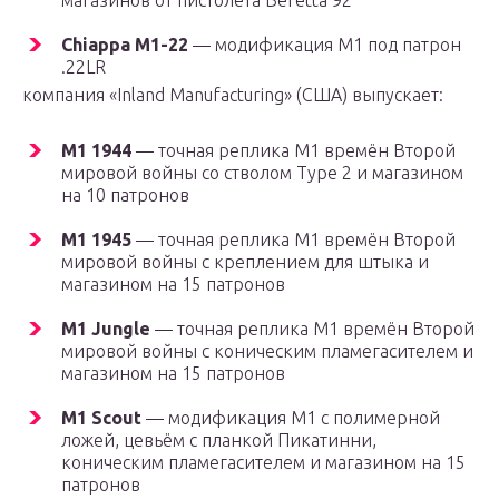
магазинов от пистолета Beretta 92
Chiappa M1-22
— модификация M1 под патрон
.22LR
компания «Inland Manufacturing» (США) выпускает:
M1 1944
— точная реплика M1 времён Второй
мировой войны со стволом Type 2 и магазином
на 10 патронов
M1 1945
— точная реплика M1 времён Второй
мировой войны с креплением для штыка и
магазином на 15 патронов
M1 Jungle
— точная реплика M1 времён Второй
мировой войны с коническим пламегасителем и
магазином на 15 патронов
M1 Scout
— модификация M1 с полимерной
ложей, цевьём с планкой Пикатинни,
коническим пламегасителем и магазином на 15
патронов