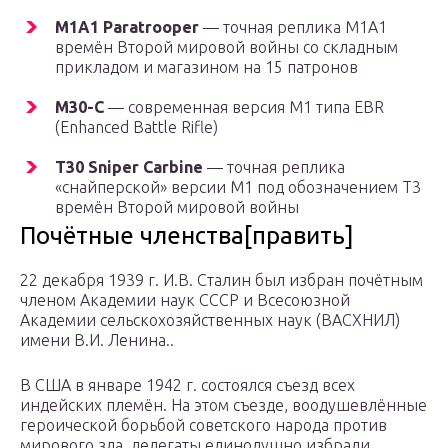
M1A1 Paratrooper
— точная реплика M1A1
времён Второй мировой войны со складным
прикладом и магазином на 15 патронов
M30-C
— современная версия M1 типа EBR
(Enhanced Battle Rifle)
T30 Sniper Carbine
— точная реплика
«снайперской» версии M1 под обозначением T3
времён Второй мировой войны
Почётные членства[править]
22 декабря 1939 г. И.В. Сталин был избран почётным
членом Академии наук СССР и Всесоюзной
Академии сельскохозяйственных наук (ВАСХНИЛ)
имени В.И. Ленина..
В США в январе 1942 г. состоялся съезд всех
индейских племён. На этом съезде, воодушевлённые
героической борьбой советского народа против
мирового зла, делегаты единодушно избрали