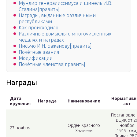
Мундир генералиссимуса и шинель И.В.
Сталина[править]
Награды, выданные различными
республиками
Как происходило
Различные домыслы о многочисленных
медалях и наградах
Письмо И.Н. Бажанову[править]
Почётные звания
Модификации
Почётные членства[править]
Награды
Дата
Нормативн
Награда
Наименование
вручения
акт
Постановле
ВЦИК от 2
Орден Красного
ноября
27 ноября
Знамени
1919 года,
Приказ РВ