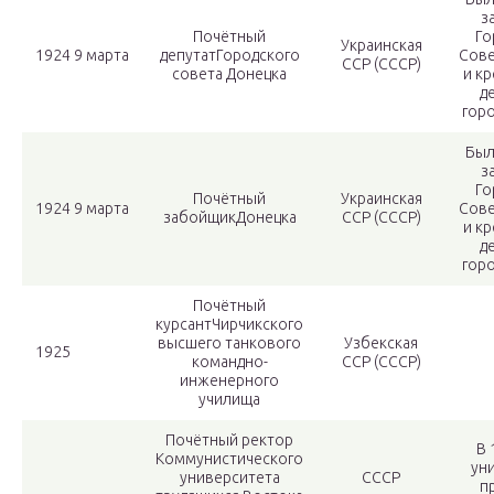
з
Почётный
Го
Украинская
1924 9 марта
депутатГородского
Сове
ССР (СССР)
совета Донецка
и кр
д
гор
Был
з
Го
Почётный
Украинская
1924 9 марта
Сове
забойщикДонецка
ССР (СССР)
и кр
д
гор
Почётный
курсантЧирчикского
высшего танкового
Узбекская
1925
командно-
ССР (СССР)
инженерного
училища
Почётный ректор
В 
Коммунистического
ун
университета
СССР
п