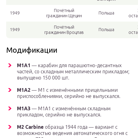
Почётный
1949
Польша
гражданин Щецин
оста
Почётный
1949
Польша
гражданин Вроцлав
оста
Модификации
М1А1
— карабин для парашютно-десантных
частей, со складным металлическим прикладом;
выпущено 150 000 шт.
М1А2
— М1 с изменёнными прицельными
приспособлениями, серийно не выпускался.
М1А3
— М1А1 с изменённым складным
прикладом, серийно не выпускался.
M2 Carbine
образца 1944 года — вариант с
возможностью ведения автоматического огня с