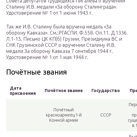
Совета депутатов трудящихся Пигалёва о вручении
Сталину И.В. медали «За оборону Сталинграда».
Удостоверение № 1 от 1 июня 1943 г.
Так же И.В. Сталину была вручена медаль «За
оборону Кавказа». См.:РГАСПИ. Ф.558. Оп.11. Д.1336.
Л.1-13. Письмо ЦК КП(б) Грузии, Президиума ВС и
СНК Грузинской СССР о вручении Сталину И.В.
медали За оборону Кавказа 7 сентября 1944 г.
Удостоверение № 1 от 1 мая 1944 г.
Почётные звания
Дата
Почётное звание
Государство
Пр
присвоения
Пер
Почётный
красноармеец 1-й
СССР
пр
Конной армии
сущ
в 
Был