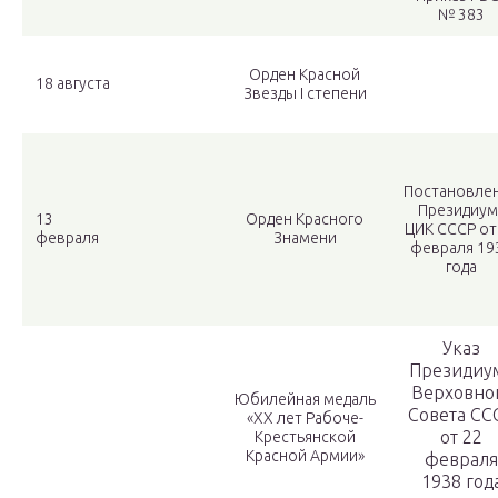
№ 383
Орден Красной
18 августа
Звезды I степени
Постановле
Президиум
13
Орден Красного
ЦИК СССР от
февраля
Знамени
февраля 19
года
Указ
Президиу
Верховно
Юбилейная медаль
Совета СС
«XX лет Рабоче-
от 22
Крестьянской
Красной Армии»
февраля
1938 год