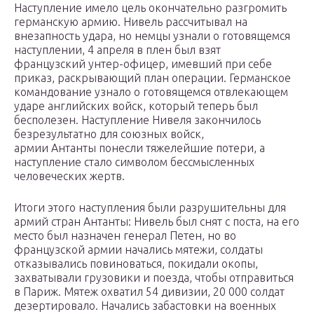
Наступление имело цель окончательно разгромить
германскую армию. Нивель рассчитывал на
внезапность удара, но немцы узнали о готовящемся
наступлении, 4 апреля в плен был взят
французский унтер-офицер, имевший при себе
приказ, раскрывающий план операции. Германское
командование узнало о готовящемся отвлекающем
ударе английских войск, который теперь был
бесполезен. Наступление Нивеля закончилось
безрезультатно для союзных войск,
армии Антанты понесли тяжелейшие потери, а
наступление стало символом бессмысленных
человеческих жертв.
Итоги этого наступления были разрушительны для
армий стран Антанты: Нивель был снят с поста, на его
место был назначен генерал Петен, но во
французской армии начались мятежи, солдаты
отказывались повиноваться, покидали окопы,
захватывали грузовики и поезда, чтобы отправиться
в Париж. Мятеж охватил 54 дивизии, 20 000 солдат
дезертировало. Начались забастовки на военных