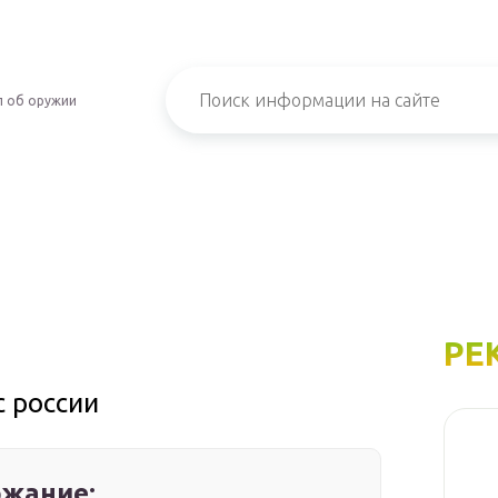
л об оружии
РЕ
с россии
жание: