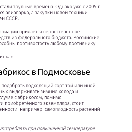
стали трудные времена. Однако уже с 2009 г.
я авиапарка, а закупки новой техники
ен СССР.
авиации придается первостепенное
редств из федерального бюджета. Российские
собны противостоять любому противнику.
инка»
абрикос в Подмосковье
 подобрать подходящий сорт той или иной
бных выдерживать зимние холода и
лучае с абрикосом, помимо
и приобретённого экземпляра, стоит
енности: например, самоплодность растений
употреблять при повышенной температуре