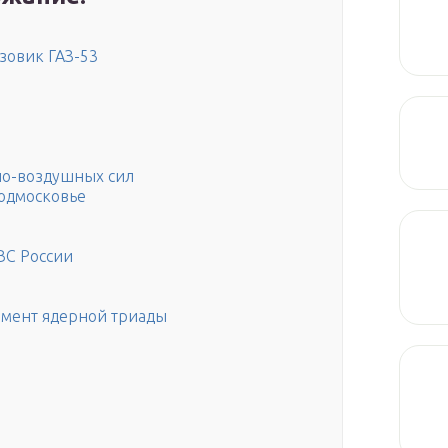
зовик ГАЗ-53
но-воздушных сил
Подмосковье
ВС России
емент ядерной триады