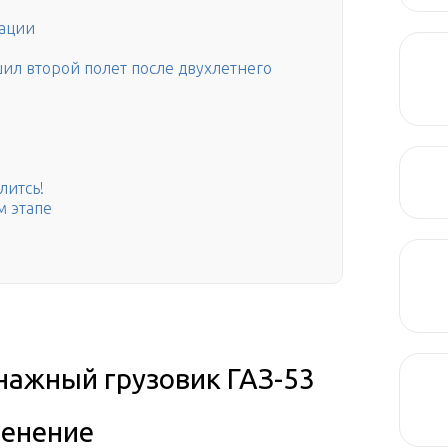
иации
ил второй полет после двухлетнего
литсь!
м этапе
ажный грузовик ГАЗ-53
енение