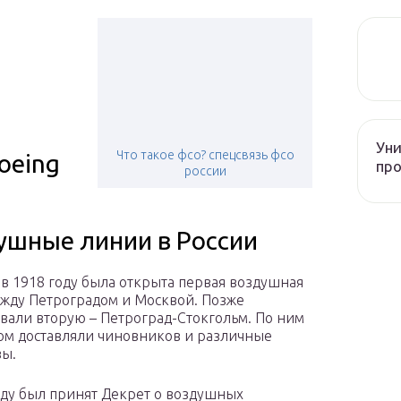
Уни
Что такое фсо? спецсвязь фсо
oeing
про
россии
ушные линии в России
 в 1918 году была открыта первая воздушная
жду Петроградом и Москвой. Позже
вали вторую – Петроград-Стокгольм. По ним
ом доставляли чиновников и различные
вы.
оду был принят Декрет о воздушных