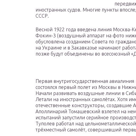
передвиж
иностранных судов. Многие пункты впосле
СССР.
Весной 1922 года введена линия Москва-Ке
Фокин-3 (воздушный аппарат на фото ниже
обусловлена созданием Совета по гражданс
на Украине и в Закавказье начинают рабо
позже будут объединены во всесоюзный «Д
Первая внутригосударственная авиалиния в
состоялся первый полет из Москвы в Нижн
Начали развивать воздушные линии в Сиб
Летали на иностранных самолётах. Хотя им
отечественные конструкторы, создавшие А
Аполлинарий Томашевский взлетел на нем 
испытаний запустили серийное производст
Туполев работал над цельнометаллической
трёхместный самолёт, совершивший первый