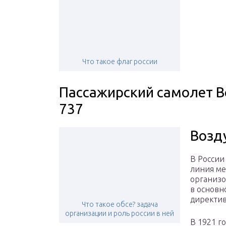
Что такое флаг россии
Пассажирский самолет B
737
Возд
В России
линия ме
организо
в основн
директи
Что такое обсе? задача
организации и роль россии в ней
В 1921 г