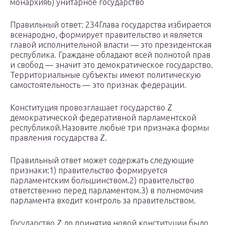
монархия6) унитарное государство
Правильный ответ: 234Глава государства избирается
всенародно, формирует правительство и является
главой исполнительной власти — это пре­зи­дент­ская
республика. Граждане обладают всей полнотой прав
и свобод — значит это демократическое государство.
Территориальные субъекты имеют политическую
самостоятельность — это признак федерации.
Конституция провозглашает государство Z
демократической федеративной парламентской
республикой.Назовите любые три признака формы
правления государства Z.
Правильный ответ может содержать следующие
признаки:1) правительство формируется
парламентским большинством.2) правительство
ответственно перед парламентом.3) в полномочия
парламента входит контроль за правительством.
Государство Z до при­ня­тия новой кон­сти­ту­ции было