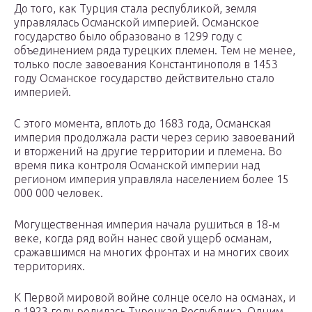
До того, как Турция стала республикой, земля
управлялась Османской империей. Османское
государство было образовано в 1299 году с
объединением ряда турецких племен. Тем не менее,
только после завоевания Константинополя в 1453
году Османское государство действительно стало
империей.
С этого момента, вплоть до 1683 года, Османская
империя продолжала расти через серию завоеваний
и вторжений на другие территории и племена. Во
время пика контроля Османской империи над
регионом империя управляла населением более 15
000 000 человек.
Могущественная империя начала рушиться в 18-м
веке, когда ряд войн нанес свой ущерб османам,
сражавшимся на многих фронтах и ​​на многих своих
территориях.
К Первой мировой войне солнце осело на османах, и
в 1923 году родилась Турецкая Республика. Одним