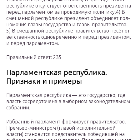
рес­пуб­ли­ке от­сут­ству­ет от­вет­ствен­ность пре­зи­ден­та
перед пар­ла­мен­том за про­во­ди­мую политику.4) В
сме­шан­ной рес­пуб­ли­ке пре­зи­дент объ­еди­ня­ет пол­
но­мо­чия главы го­су­дар­ства и главы правительства.
5) В сме­шан­ной рес­пуб­ли­ке пра­ви­тель­ство несёт от­
вет­ствен­ность од­но­вре­мен­но и перед президентом,
и перед парламентом.
Правильный ответ: 235
Парламентская республика.
Признаки и примеры
Парламентская республика — это государство, где
власть сосредоточена в выборном законодательном
собрании.
Избранный парламент формирует правительство.
Премьер-министром (главой исполнительной
власти) становится представитель победившей на