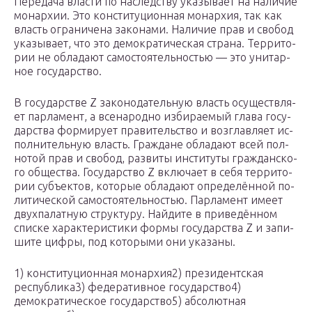
Передача вла­сти по на­след­ству ука­зы­ва­ет на на­ли­чие
монархии. Это конституционная монархия, так как
власть ограничена законами. На­ли­чие прав и свобод
указывает, что это демократическая страна. Тер­ри­то­
рии не об­ла­да­ют самостоятельностью — это уни­тар­
ное государство.
В го­су­дар­стве Z за­ко­но­да­тель­ную власть осу­ществ­ля­
ет парламент, а все­на­род­но из­би­ра­е­мый глава го­су­
дар­ства фор­ми­ру­ет пра­ви­тель­ство и воз­глав­ля­ет ис­
пол­ни­тель­ную власть. Граж­да­не об­ла­да­ют всей пол­
но­той прав и свобод, раз­ви­ты ин­сти­ту­ты граж­дан­ско­
го общества. Го­су­дар­ство Z вклю­ча­ет в себя тер­ри­то­
рии субъектов, ко­то­рые об­ла­да­ют определённой по­
ли­ти­че­ской самостоятельностью. Пар­ла­мент имеет
двух­па­лат­ную структуру. Най­ди­те в приведённом
спис­ке ха­рак­те­ри­сти­ки формы го­су­дар­ства Z и за­пи­
ши­те цифры, под ко­то­ры­ми они указаны.
1) конституционная монархия2) пре­зи­дент­ская
республика3) федеративное государство4)
демократическое государство5) абсолютная