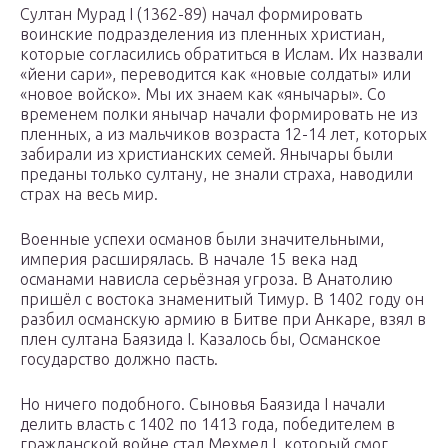
Султан Мурад I (1362-89) начал формировать
воинские подразделения из пленных христиан,
которые согласились обратиться в Ислам. Их назвали
«йени сари», переводится как «новые солдаты» или
«новое войско». Мы их знаем как «янычары». Со
временем полки янычар начали формировать не из
пленных, а из мальчиков возраста 12-14 лет, которых
забирали из христианских семей. Янычары были
преданы только султану, не знали страха, наводили
страх на весь мир.
Военные успехи османов были значительными,
империя расширялась. В начале 15 века над
османами нависла серьёзная угроза. В Анатолию
пришёл с востока знаменитый Тимур. В 1402 году он
разбил османскую армию в Битве при Анкаре, взял в
плен султана Баязида I. Казалось бы, Османское
государство должно пасть.
Но ничего подобного. Сыновья Баязида I начали
делить власть с 1402 по 1413 года, победителем в
гражданской войне стал Мехмед I, который смог