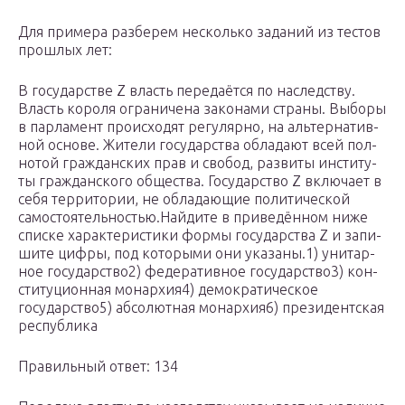
Для примера разберем несколько заданий из тестов
прошлых лет:
В го­су­дар­стве Z власть передаётся по наследству.
Власть короля огра­ни­че­на за­ко­на­ми страны. Вы­бо­ры
в пар­ла­мент про­ис­хо­дят регулярно, на аль­тер­на­тив­
ной основе. Жи­те­ли го­су­дар­ства об­ла­да­ют всей пол­
но­той граж­дан­ских прав и свобод, раз­ви­ты ин­сти­ту­
ты граж­дан­ско­го общества. Государство Z вклю­ча­ет в
себя территории, не об­ла­да­ю­щие по­ли­ти­че­ской
самостоятельностью.Найдите в приведённом ниже
спис­ке ха­рак­те­ри­сти­ки формы го­су­дар­ства Z и за­пи­
ши­те цифры, под ко­то­ры­ми они указаны.1) уни­тар­
ное государство2) фе­де­ра­тив­ное государство3) кон­
сти­ту­ци­он­ная монархия4) де­мо­кра­ти­че­ское
государство5) аб­со­лют­ная монархия6) пре­зи­дент­ская
республика
Правильный ответ: 134