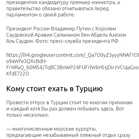
президентом кандидатуру премьер-министра, а
правительство обязано отчитываться перед
парламентом о своей работе.
Президент России Владимир Путин с Королем
Саудовской Аравии Сальманом бен Абдель Азизом
Аль Саудом. Фото: пресс-служба президента РФ
https://lh4.googleusercontent.com/_Qa7O0yZ3yyyNNAf
o9aWfe3QXsBdH-
FrNRuQ_b0MS4JTqBC3BnWP24FUFrlWkH5sjDirzVCUjaGoo
KfdE722O
Кому стоит ехать в Турцию
Провести отпуск в Турции стоит по многим причинам
и каждый хотя бы раз должен побывать здесь. Вот
только несколько:
— многочисленные морские курорты,
предлагающие незабываемый пляжный отдых сразу