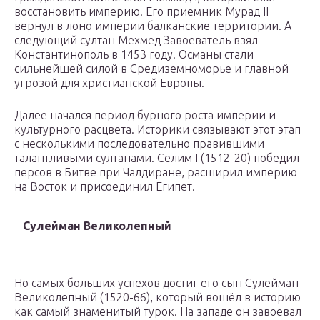
восстановить империю. Его приемник Мурад II
вернул в лоно империи балканские территории. А
следующий султан Мехмед Завоеватель взял
Константинополь в 1453 году. Османы стали
сильнейшей силой в Средиземноморье и главной
угрозой для христианской Европы.
Далее начался период бурного роста империи и
культурного расцвета. Историки связывают этот этап
с несколькими последовательно правившими
талантливыми султанами. Селим I (1512-20) победил
персов в Битве при Чалдиране, расширил империю
на Восток и присоединил Египет.
Сулейман Великолепный
Но самых больших успехов достиг его сын Сулейман
Великолепный (1520-66), который вошёл в историю
как самый знаменитый турок. На западе он завоевал