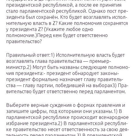
пре­зи­дент­ской республикой, а после ее при­ня­тия
стало пар­ла­мент­ской республикой. Од­на­ко пост пре­
зи­ден­та был сохранён. Кто будет воз­глав­лять ис­пол­
ни­тель­ную власть в Z? Какие пол­но­мо­чия со­хра­нят­ся
у пре­зи­ден­та Z? (Укажите любое одно
полномочие.)Перед кем будет от­вет­ствен­но
правительство?
Правильный ответ:1) Ис­пол­ни­тель­ную власть будет
воз­глав­лять глава правительства — премьер-
министр.2) Могут быть на­зва­ны сле­ду­ю­щие пол­но­мо­
чия президента:- президент об­на­ро­ду­ет законы-
президент фор­маль­но на­зна­ча­ет главу пра­ви­тель­
ства — главу пар­тии, победившей на выборах3) Пра­
ви­тель­ство будет от­вет­ствен­но перед парламентом.
Выберите вер­ные суж­де­ния о фор­мах прав­ле­ния и
за­пи­ши­те цифры, под ко­то­ры­ми они указаны.1) В
пар­ла­мент­ской рес­пуб­ли­ке про­ис­хо­дит все­на­род­ное
из­бра­ние президента.2) В пар­ла­мент­ской рес­пуб­ли­
ке пра­ви­тель­ство несет от­вет­ствен­ность за свою де­я­
тель­ность перед парламентом.3) В пре­зи­дент­ской