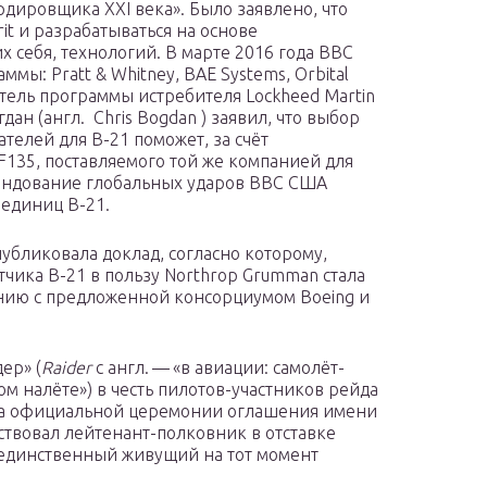
дировщика XXI века». Было заявлено, что
rit и разрабатываться на основе
себя, технологий. В марте 2016 года ВВС
ы: Pratt & Whitney, BAE Systems, Orbital
тель программы истребителя Lockheed Martin
гдан (англ. Chris Bogdan ) заявил, что выбор
ателей для B-21 поможет, за счёт
F135, поставляемого той же компанией для
мандование глобальных ударов ВВС США
 единиц B-21.
публиковала доклад, согласно которому,
ика B-21 в пользу Northrop Grumman стала
ению с предложенной консорциумом Boeing и
ер» (
Raider
с англ. — «в авиации: самолёт-
 налёте») в честь пилотов-участников рейда
На официальной церемонии оглашения имени
твовал лейтенант-полковник в отставке
, единственный живущий на тот момент