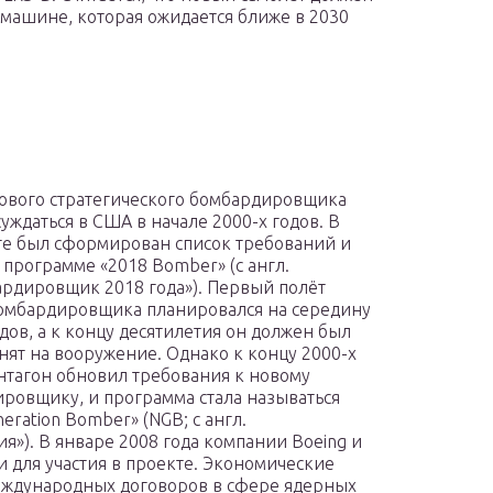
машине, которая ожидается ближе в 2030
ового стратегического бомбардировщика
суждаться в США в начале 2000-х годов. В
те был сформирован список требований и
т программе «2018 Bomber» (с англ.
рдировщик 2018 года»). Первый полёт
омбардировщика планировался на середину
одов, а к концу десятилетия он должен был
нят на вооружение. Однако к концу 2000-х
нтагон обновил требования к новому
ровщику, и программа стала называться
eration Bomber» (NGB; с англ.
). В январе 2008 года компании Boeing и
и для участия в проекте. Экономические
еждународных договоров в сфере ядерных