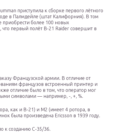
rumman приступила к сборке первого лётного
оде в Палмдейле (штат Калифорния). В том
е приобрести более 100 новых
 что первый полёт B-21 Raider совершит в
аказу Французской армии. В отличие от
бованиям французов встроенный принтер и
же отличие было в том, что оператор мог
рыми символами — например, -, +, %.
ра, как и B-21) и М2 (имеет 4 ротора, в
инок была произведена Ericsson в 1939 году.
 к созданию С-35/36.