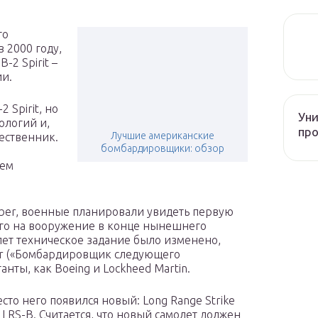
го
 2000 году,
-2 Spirit –
ии.
 Spirit, но
Уни
ологий и,
про
Лучшие американские
ественник.
бомбардировщики: обзор
ием
ber, военные планировали увидеть первую
 его на вооружение в конце нынешнего
лет техническое задание было изменено,
er («Бомбардировщик следующего
анты, как Boeing и Lockheed Martin.
есто него появился новый: Long Range Strike
LRS-B. Считается, что новый самолет должен