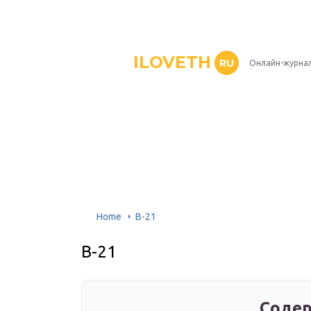
ILOVETH
RU
Онлайн-журна
Home
B-21
B-21
Содер