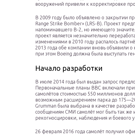
вооружений привели к корректировке про
В 2009 году было объявлено о закрытии пр
Range Strike Bomber» (LRS-B). Проект пред
напоминавшего B-2, но имеющего значите
проект является незначительно переработ
изменениями в 2010 году распалось партнёр
2013 года обе компании вновь объявили о 
при этом Boeing должна была выступать г
Начало разработки
В июле 2014 года был выдан запрос предло
Первоначальные планы ВВС включали при
самолётов стоимостью 550 миллионов дол
возможным расширением парка до 175—200
Grumman была выбрана в качестве разраб
сообщениям СМИ самолёт мог быть так же 
рекогносцировки, наблюдения и боевого уп
26 февраля 2016 года самолёт получил офи