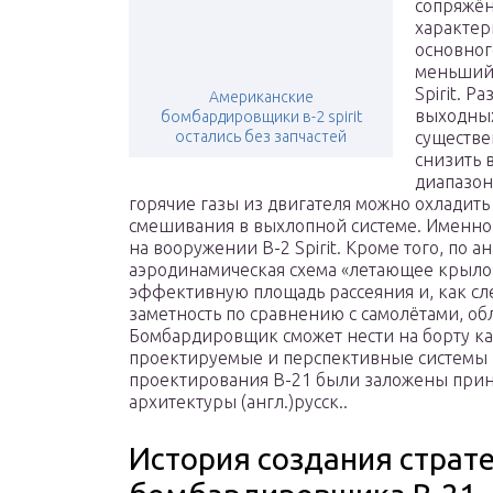
сопряжён
характер
основног
меньший 
Spirit. 
Американские
выходных
бомбардировщики в-2 spirit
остались без запчастей
существе
снизить 
диапазон
горячие газы из двигателя можно охладит
смешивания в выхлопной системе. Именно 
на вооружении В-2 Spirit. Кроме того, по 
аэродинамическая схема «летающее крыло»
эффективную площадь рассеяния и, как сл
заметность по сравнению с самолётами, 
Бомбардировщик сможет нести на борту как
проектируемые и перспективные системы в
проектирования B-21 были заложены при
архитектуры (англ.)русск..
История создания страт