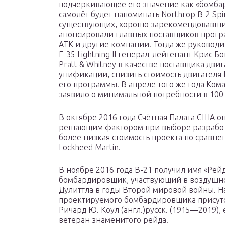
подчеркивающее его значение как «бомбар
самолёт будет напоминать Northrop B-2 Spi
существующих, хорошо зарекомендовавших 
анонсировали главных поставщиков программ
ATK и другие компании. Тогда же руководи
F-35 Lightning II генерал-лейтенант Крис Бо
Pratt & Whitney в качестве поставщика двиг
унификации, снизить стоимость двигателя 
его программы. В апреле того же года Ко
заявило о минимальной потребности в 100
В октябре 2016 года Счётная Палата США о
решающим фактором при выборе разработч
более низкая стоимость проекта по сравн
Lockheed Martin.
В ноябре 2016 года B-21 получил имя «Рейд
бомбардировщик, участвующий в воздушном
Дулиттла в годы Второй мировой войны. 
проектируемого бомбардировщика присутс
Ричард Ю. Коул (англ.)русск. (1915—2019)
ветеран знаменитого рейда.