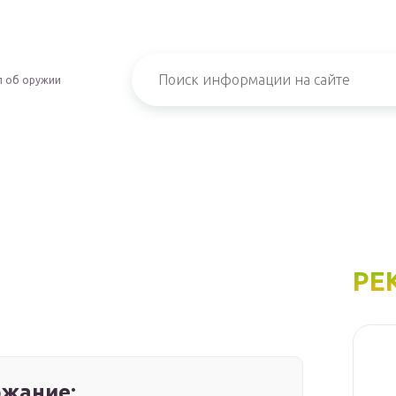
л об оружии
РЕ
жание: