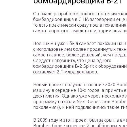
бомбардировщика В-21
О начале разработке нового стратегическо
бомбардировщика в США заговорили еще в
то есть практически сразу после появления B
самого дорогого самолета в истории авиац
Военным нужен был самолет похожий на B-2
с использованием более продвинутых техн
самое главное, более дешевый, чем предш
Следует напомнить, что цена одного
бомбардировщика B-2 Spirit с оборудован
составляет 2,1 млрд долларов.
Новый проект получил название 2020 Bom
машину в середине 10-х годов, а принять
десятилетия. Однако уже через несколько 
программу назвали Next-Generation Bomb
поколения»), к ней подключились такие гиг
В 2009 году и этот проект был закрыт, а вм
Bomber, более известный по аббревиатуре 