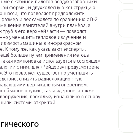
ные с кабиной пилотов воздухозаборники
ной формы, и двухколесную конструкцию
о шасси, что позволяет предположить
размер и вес самолёта по сравнению с B-2
Размещение двигателей внутри планёра, а
 труб в его верхней части — позволят
нно уменьшить тепловое излучение и
видимость машины в инфракрасном
е. К тому же, как указывают эксперты,
ь ещё больше путем применения метода
такая компоновка используется в состоящем
аналогии с ним, для «Рейдера» предусмотрена
. Это позволяет существенно уменьшить
едствие, снизить радиолокационную
обладающими вертикальным оперением.
 обычное оружие, так и ядерное, а также
ооружения, поскольку изначально в основу
нципы системы открытой
егического