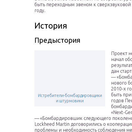
быть переходным звеном к сверхзвуковой 
году.
История
Предыстория
Проект н
начал об
результа
дан стар
— «Бомба
нового б
2010-х г
быть при
Истребители-бомбардировщики
годов Пе
и штурмовики
бомбарди
«Next-Gen
— «Бомбардировшик следующего поколения»
Lockheed Martin договорились о коопераци
проблемы и необходимость соблюдения м