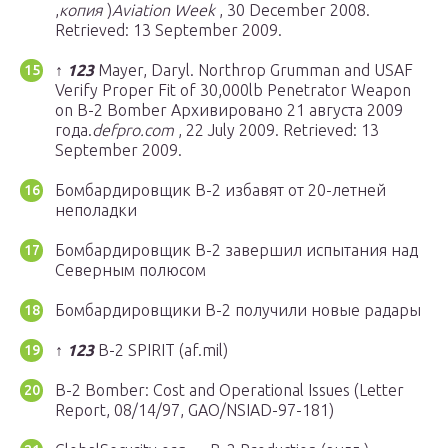
,
копия
)
Aviation Week
, 30 December 2008.
Retrieved: 13 September 2009.
↑
1
2
3
Mayer, Daryl. Northrop Grumman and USAF
Verify Proper Fit of 30,000lb Penetrator Weapon
on B-2 Bomber Архивировано 21 августа 2009
года.
defpro.com
, 22 July 2009. Retrieved: 13
September 2009.
Бомбардировщик B-2 избавят от 20-летней
неполадки
Бомбардировщик B-2 завершил испытания над
Северным полюсом
Бомбардировщики B-2 получили новые радары
↑
1
2
3
B-2 SPIRIT (af.mil)
B-2 Bomber: Cost and Operational Issues (Letter
Report, 08/14/97, GAO/NSIAD-97-181)