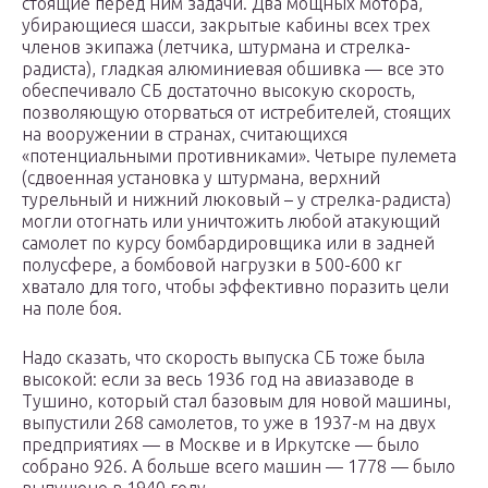
стоящие перед ним задачи. Два мощных мотора,
убирающиеся шасси, закрытые кабины всех трех
членов экипажа (летчика, штурмана и стрелка-
радиста), гладкая алюминиевая обшивка — все это
обеспечивало СБ достаточно высокую скорость,
позволяющую оторваться от истребителей, стоящих
на вооружении в странах, считающихся
«потенциальными противниками». Четыре пулемета
(сдвоенная установка у штурмана, верхний
турельный и нижний люковый – у стрелка-радиста)
могли отогнать или уничтожить любой атакующий
самолет по курсу бомбардировщика или в задней
полусфере, а бомбовой нагрузки в 500-600 кг
хватало для того, чтобы эффективно поразить цели
на поле боя.
Надо сказать, что скорость выпуска СБ тоже была
высокой: если за весь 1936 год на авиазаводе в
Тушино, который стал базовым для новой машины,
выпустили 268 самолетов, то уже в 1937-м на двух
предприятиях — в Москве и в Иркутске — было
собрано 926. А больше всего машин — 1778 — было