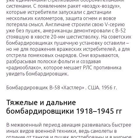
системами. С появлением ракет «воздух-воздух»,
которые истребители запускали с дистанции
нескольких километров, защита огнем и вовсе
потеряла смысл. Англичане строили свою V-серию
уже без пушек, американцы демонтировали с В-52
стоявшую в хвосте 20-мм шестистволку. На советских
бомбардировщиках пушечную установку оставили –
но не для поражения вражеских истребителей, а для
отстрела помеховых снарядов. Они взрываются,
разбрасывая полоски фольги и создавая
«радиооблако», которое мешает РЛС противника
увидеть бомбардировщик.
Бомбардировщик В-58 «Хастлер» . США. 1956 г.
Тяжелые и дальние
бомбардировщики 1918–1945 гг
В межвоенный период авиация развивалась быстрее
иных видов военной техники, ведь самолеты в
отличие от танков и пушек востребованы и в мирное