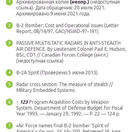
Архивированная копия
(неопр.)
(недоступная
ссылка). Дата обращения: 20 июля 2021.
Архивировано 9 июня 2021 года.
B-2 Bomber: Cost and Operational Issues (Letter
Report, 08/14/97, GAO/NSIAD-97-181)
PASSIVE MULTISTATIC RADARS IN ANTI-STEALTH
AIR DEFENCE. By Lieutenant Colonel Paul E. Hudson,
BSc, CD1 // Canadian Forces College (англ.)
(недоступная ссылка)
B-2A Spirit (Проверено 5 июня 2013)
Radar cross section: The measure of stealth //
Military Embedded Systems
↑
1
2
3
Program Acquisition Costs by Weapon
System. Department of Defense Budget for Fiscal
Year 1993. — January 29, 1992. — P. 22 — 124 p.
«Air Force names final B-2 bomber ‘Spirit of
America’.»
fas.org
, 14 July 200. Retrieved 16 June