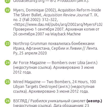
GlobalSecurity.org — B-2 Production (англ.).
Myers, Dominique (2002), Acquisition Reform-Inside
The Silver Bullet,
Acquisition Review Journal
Т. IX,
no. 2 (Fall 2002): 312–322,
<https://www.dau.mil/pubs/arq/2002arq/MyersFL02.p
Проверено 1 сентября 2007. Архивная копия от
26 сентября 2007 на Wayback Machine
Northrop Grumman похвалилась бомбежками
Ирака, Афганистана, Сербии и Ливии // Лента.
Ру, 25 апреля 2020
Air Force Magazine — Bombers over Libia (англ.)
(недоступная ссылка). Архивировано 3 июня
2012 года.
Wired Magazine — Two Bombers, 24 Hours, 100
Libyan Targets Destroyed (англ.) (недоступная
ссылка). Архивировано 3 июня 2012 года.
ВЗГЛЯД / Разбился уникальный самолет
(неопр.)
(недоступная ссылка). Дата обращения: 23