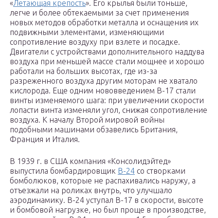
«
Летающая крепость
». Его крылья были тоньше,
легче и более обтекаемыми за счет применения
новых методов обработки металла и оснащения их
подвижными элементами, изменяющими
сопротивление воздуху при взлете и посадке.
Двигатели с устройствами дополнительного наддува
воздуха при меньшей массе стали мощнее и хорошо
работали на больших высотах, где из-за
разреженного воздуха другим моторам не хватало
кислорода. Еще одним нововведением B-17 стали
винты изменяемого шага: при увеличении скорости
лопасти винта изменяли угол, снижая сопротивление
воздуха. К началу Второй мировой войны
подобными машинами обзавелись Британия,
Франция и Италия.
В 1939 г. в США компания «Консолидэйтед»
выпустила бомбардировщик
B-24
со створками
бомболюков, которые не распахивались наружу, а
отъезжали на роликах внутрь, что улучшало
аэродинамику. B-24 уступал B-17 в скорости, высоте
и бомбовой нагрузке, но был проще в производстве,