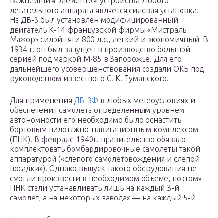
Важнейшим элементом устройства любого
летательного аппарата является силовая установка.
На ДБ-3 был установлен модифицированный
двигатель К-14 французской фирмы «Мистраль
Мажор» силой тяги 800 л.с., легкий и экономичный. В
1934 г. он был запущен в производство большой
серией под маркой М-85 в Запорожье. Для его
дальнейшего усовершенствования создали ОКБ под
руководством известного С. К. Туманского.
Для применения
ДБ-3Ф
в любых метеоусловиях и
обеспечения самолета определенным уровнем
автономности его необходимо было оснастить
бортовым пилотажно-навигационным комплексом
(ПНК). В феврале 1940г. правительство обязало
комплектовать бомбардировочные самолеты такой
аппаратурой («слепого самолетовождения и слепой
посадки»). Однако выпуск такого оборудования не
смогли произвести в необходимом объеме, поэтому
ПНК стали устанавливать лишь на каждый 3-й
самолет, а на некоторых заводах — на каждый 5-й.