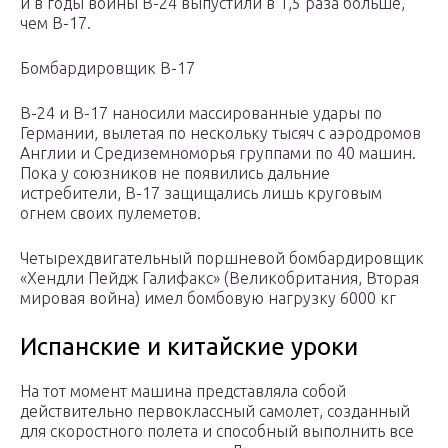
и в годы войны B-24 выпустили в 1,5 раза больше,
чем B-17.
Бомбардировщик B-17
В-24 и В-17 наносили массированные удары по
Германии, вылетая по нескольку тысяч с аэродромов
Англии и Средиземноморья группами по 40 машин.
Пока у союзников не появились дальние
истребители, В-17 защищались лишь круговым
огнем своих пулеметов.
Четырехдвигательный поршневой бомбардировщик
«Хендли Пейдж Галифакс» (Великобритания, Вторая
мировая война) имел бомбовую нагрузку 6000 кг
Испанские и китайские уроки
На тот момент машина представляла собой
действительно первоклассный самолет, созданный
для скоростного полета и способный выполнить все