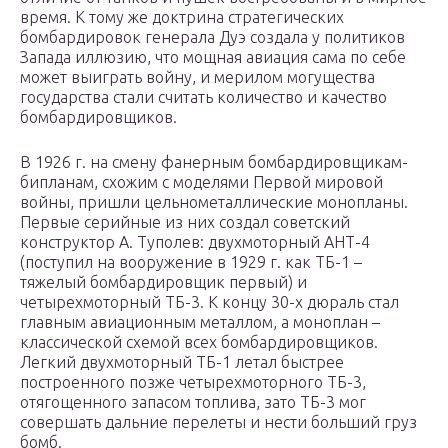
время. К тому же доктрина стратегических
бомбардировок генерала Дуэ создала у политиков
Запада иллюзию, что мощная авиация сама по себе
может выиграть войну, и мерилом могущества
государства стали считать количество и качество
бомбардировщиков.
В 1926 г. на смену фанерным бомбардировщикам-
бипланам, схожим с моделями Первой мировой
войны, пришли цельнометаллические монопланы.
Первые серийные из них создал советский
конструктор А. Туполев: двухмоторный АНТ-4
(поступил на вооружение в 1929 г. как ТБ-1 –
тяжелый бомбардировщик первый) и
четырехмоторный ТБ-3. К концу 30-х дюраль стал
главным авиационным металлом, а моноплан –
классической схемой всех бомбардировщиков.
Легкий двухмоторный ТБ-1 летал быстрее
построенного позже четырехмоторного ТБ-3,
отягощенного запасом топлива, зато ТБ-3 мог
совершать дальние перелеты и нести больший груз
бомб.