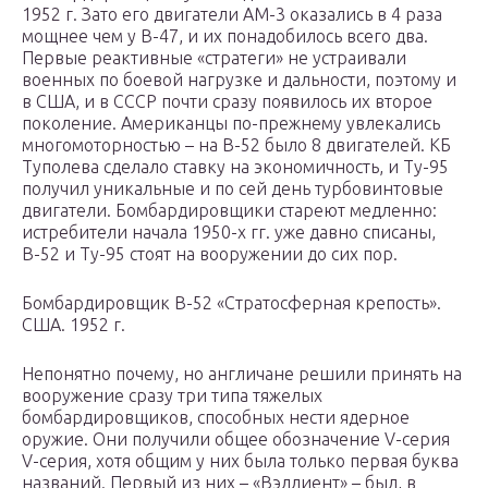
1952 г. Зато его двигатели АМ-3 оказались в 4 раза
мощнее чем у В-47, и их понадобилось всего два.
Первые реактивные «стратеги» не устраивали
военных по боевой нагрузке и дальности, поэтому и
в США, и в СССР почти сразу появилось их второе
поколение. Американцы по-прежнему увлекались
многомоторностью – на В-52 было 8 двигателей. КБ
Туполева сделало ставку на экономичность, и Ту-95
получил уникальные и по сей день турбовинтовые
двигатели. Бомбардировщики стареют медленно:
истребители начала 1950-х гг. уже давно списаны,
В-52 и Ту-95 стоят на вооружении до сих пор.
Бомбардировщик В-52 «Стратосферная крепость».
США. 1952 г.
Непонятно почему, но англичане решили принять на
вооружение сразу три типа тяжелых
бомбардировщиков, способных нести ядерное
оружие. Они получили общее обозначение V-серия
V-серия, хотя общим у них была только первая буква
названий. Первый из них – «Вэллиент» – был, в