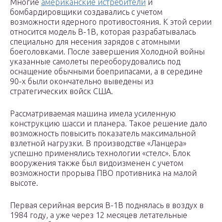
Многие
американские истребители
и
бомбардировщики создавались с учетом
возможности ядерного противостояния. К этой серии
относится модель В-1В, которая разрабатывалась
специально для несения зарядов с атомными
боеголовками. После завершения Холодной войны
указанные самолеты переоборудовались под
оснащение обычными боеприпасами, а в середине
90-х были окончательно выведены из
стратегических войск США.
Рассматриваемая машина имела усиленную
конструкцию шасси и планера. Такое решение дало
возможность повысить показатель максимальной
взлетной нагрузки. В производстве «Ланцера»
успешно применялись технологии «стелс». Блок
вооружения также был видоизменен с учетом
возможности прорыва ПВО противника на малой
высоте.
Первая серийная версия В-1В поднялась в воздух в
1984 году, а уже через 12 месяцев летательные