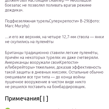
должен был настоящий снайпер — небольшой
боезапас не позволял поливать врагав режиме
дождика».
Подфюзеляжная турельСуперкрепости» B-29(фото:
Marc Murphy)
…и его же верхняя, на четыре 12,7-мм ствола — янки
не скупились на пулемёты
Британцы традиционно ставили легкие пулемёты,
причём на некоторых турелях их даже счетверяли.
Американцы вооружали своиКрепости»
иЛиберейторы» тяжелыми, доказав эффективность
такой защиты в дневных миссиях. Остальные обычно
смешивали все три типа — до конца войны
пушечное вооружение в чистом виде никто
не решился поставить на бомбардировщик.
Примечания[ | ]