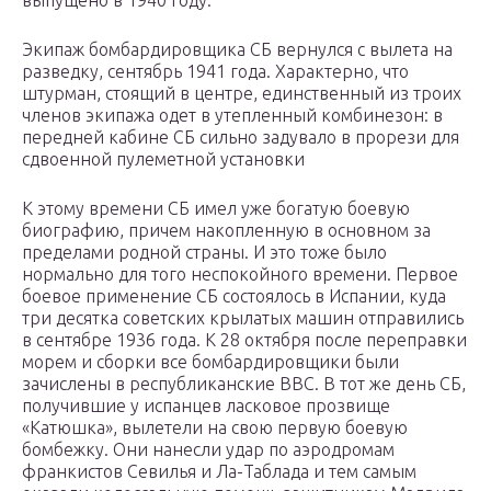
выпущено в 1940 году.
Экипаж бомбардировщика СБ вернулся с вылета на
разведку, сентябрь 1941 года. Характерно, что
штурман, стоящий в центре, единственный из троих
членов экипажа одет в утепленный комбинезон: в
передней кабине СБ сильно задувало в прорези для
сдвоенной пулеметной установки
К этому времени СБ имел уже богатую боевую
биографию, причем накопленную в основном за
пределами родной страны. И это тоже было
нормально для того неспокойного времени. Первое
боевое применение СБ состоялось в Испании, куда
три десятка советских крылатых машин отправились
в сентябре 1936 года. К 28 октября после переправки
морем и сборки все бомбардировщики были
зачислены в республиканские ВВС. В тот же день СБ,
получившие у испанцев ласковое прозвище
«Катюшка», вылетели на свою первую боевую
бомбежку. Они нанесли удар по аэродромам
франкистов Севилья и Ла-Таблада и тем самым