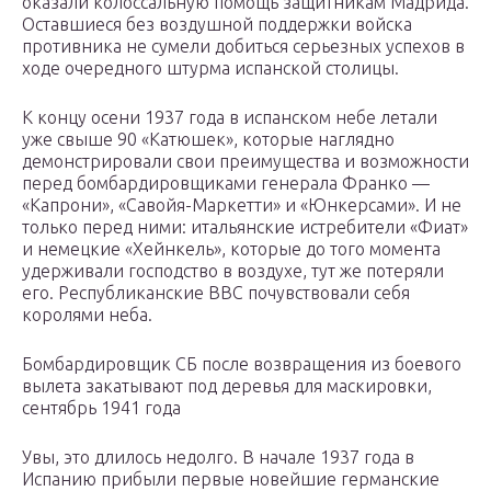
оказали колоссальную помощь защитникам Мадрида.
Оставшиеся без воздушной поддержки войска
противника не сумели добиться серьезных успехов в
ходе очередного штурма испанской столицы.
К концу осени 1937 года в испанском небе летали
уже свыше 90 «Катюшек», которые наглядно
демонстрировали свои преимущества и возможности
перед бомбардировщиками генерала Франко —
«Капрони», «Савойя-Маркетти» и «Юнкерсами». И не
только перед ними: итальянские истребители «Фиат»
и немецкие «Хейнкель», которые до того момента
удерживали господство в воздухе, тут же потеряли
его. Республиканские ВВС почувствовали себя
королями неба.
Бомбардировщик СБ после возвращения из боевого
вылета закатывают под деревья для маскировки,
сентябрь 1941 года
Увы, это длилось недолго. В начале 1937 года в
Испанию прибыли первые новейшие германские