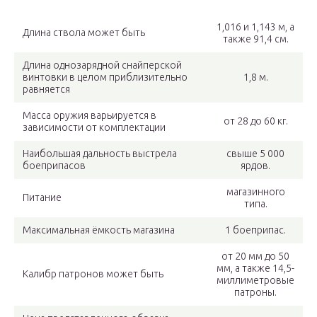
1,016 и 1,143 м, а
Длина ствола может быть
также 91,4 см.
Длина однозарядной снайперской
винтовки в целом приблизительно
1,8 м.
равняется
Масса оружия варьируется в
от 28 до 60 кг.
зависимости от комплектации
Наибольшая дальность выстрела
свыше 5 000
боеприпасов
ярдов.
магазинного
Питание
типа.
Максимальная ёмкость магазина
1 боеприпас.
от 20 мм до 50
мм, а также 14,5-
Калибр патронов может быть
миллиметровые
патроны.