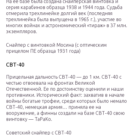
На ее базе была создана снайперская винтовка и
серия карабинов образца 1938 и 1944 года. Судьба
отмерила трехлинейке долгий век (последняя
трехлинейка была выпущена в 1965 г.), участие во
многих войнах и астрономический «тираж» в 37 млн.
экземпляров.
Снайпер с винтовкой Мосина (c оптическим
прицелом ПЕ образца 1931 года)
СВТ-40
Прицельная дальность СВТ-40 — до 1 км. СВТ-40 с
честью отвоевала на фронтах Великой
Отечественной. Ее по достоинству оценили и наши
противники. Исторический факт: захватив в начале
войны богатые трофеи, среди которых было немало
СВТ-40, немецкая армия… приняла ее на
вооружение, а финны создали на базе СВТ-40 свою
винтовку — ТаРаКо.
Советский снайпер с СВТ-40