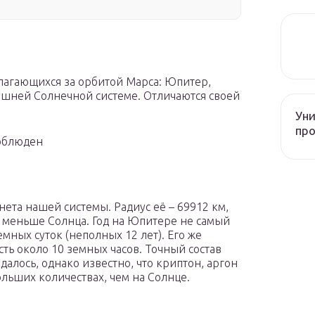
олагающихся за орбитой Марса: Юпитер,
нешней Солнечной системе. Отличаются своей
Уни
про
соблюден
нета нашей системы. Радиус её – 69912 км,
аз меньше Солнца. Год на Юпитере не самый
емных суток (неполных 12 лет). Его же
ть около 10 земных часов. Точный состав
алось, однако известно, что криптон, аргон
льших количествах, чем на Солнце.