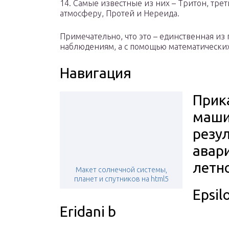
14. Самые известные из них – Тритон, тре
атмосферу, Протей и Нереида.
Примечательно, что это – единственная из 
наблюдениям, а с помощью математических
Навигация
Прик
маши
резу
авар
летно
Макет солнечной системы,
планет и спутников на html5
Epsil
Eridani b