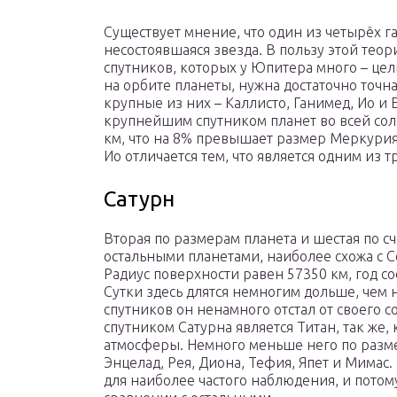
Существует мнение, что один из четырёх га
несостоявшаяся звезда. В пользу этой тео
спутников, которых у Юпитера много – цел
на орбите планеты, нужна достаточно точн
крупные из них – Каллисто, Ганимед, Ио и 
крупнейшим спутником планет во всей солн
км, что на 8% превышает размер Меркурия
Ио отличается тем, что является одним из
Сатурн
Вторая по размерам планета и шестая по сч
остальными планетами, наиболее схожа с 
Радиус поверхности равен 57350 км, год сос
Сутки здесь длятся немногим дольше, чем 
спутников он ненамного отстал от своего с
спутником Сатурна является Титан, так же,
атмосферы. Немного меньше него по размер
Энцелад, Рея, Диона, Тефия, Япет и Мимас
для наиболее частого наблюдения, и потом