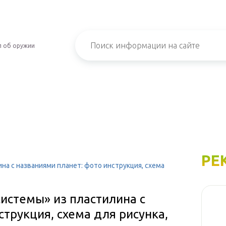
л об оружии
РЕ
на с названиями планет: фото инструкция, схема
истемы» из пластилина с
струкция, схема для рисунка,