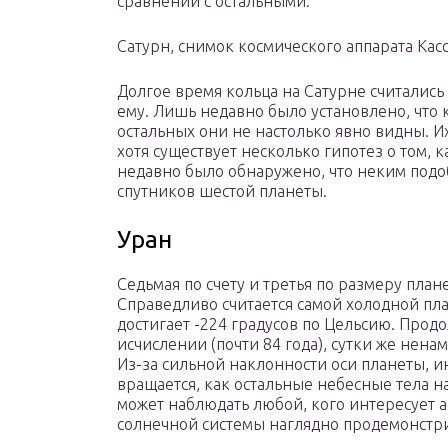
сравнении с остальными.
Сатурн, снимок космического аппарата Касс
Долгое время кольца на Сатурне считалис
ему. Лишь недавно было установлено, что к
остальных они не настолько явно видны. И
хотя существует несколько гипотез о том, к
недавно было обнаружено, что неким подоб
спутников шестой планеты.
Уран
Седьмая по счету и третья по размеру плане
Справедливо считается самой холодной пла
достигает -224 градусов по Цельсию. Прод
исчислении (почти 84 года), сутки же нен
Из-за сильной наклонности оси планеты, ин
вращается, как остальные небесные тела на
может наблюдать любой, кого интересует 
солнечной системы наглядно продемонстри