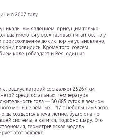
ини в 2007 году
ь уникальным явлением, присущим только
ольца имеются у всех газовых гигантов, но у
х происхождение до сих пор не установлено,
ак они появились. Кроме того, совсем
ием колец обладает и Рея, один из
та, радиус которой составляет 25267 км.
нетой среди остальных, температура
олжительность года — 30 685 суток в земном
амного меньше земных – 17 с небольшим часов.
огда создается впечатление, будто она не
шей системы, а катится, подобно шару. Это
астрономия, геометрическая модель
рует этот эффект.