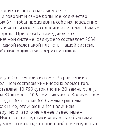
зовых гигантов на самом деле –
рии говорит и самое большое количество
ых 67. Чтобы представить себе их поведение
ая и чёткая модель солнечной системы. Самые
Европа. При этом Ганимед является
ечной системе, радиус его составляет 2634
, самой маленькой планеты нашей системы.
 трёх имеющих атмосферу спутников.
ёту в Солнечной системе. В сравнении с
Солнцем составом химических элементов.
тавляет 10 759 суток (почти 30 земных лет).
на Юпитере – 10,5 земных часов. Количеством
оседа – 62 против 67. Самым крупным
 как и Ио, отличающийся наличием
у, но от этого не менее известные –
. Именно эти спутники являются объектами
у можно сказать, что они наиболее изучены в