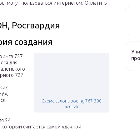
ры могут пользоваться интернетом. Оплатить
Н, Росгвардия
рия создания
Уни
оинга 757
про
лся для
маленького
рного 727
ких
й».
ся
Схема салона boeing 767-300
azur air
ля 54
, который считается самой удачной