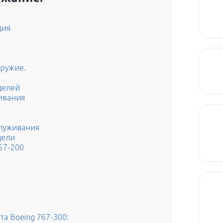
дия
оружие.
делей
ивания
служивания
дели
57-200
а Boeing 767-300: