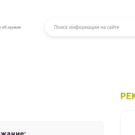
л об оружии
РЕ
жание: