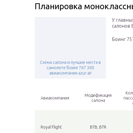
Планировка моноклассн
У главны
салонов 
Боинг 757
Схема салона и лучшие места в
самолете боинг 767 300
авиакомпании azur air
Кол
Модификация
Авиакомпания
пасс
салона
Royal Flight
BTB, BTR