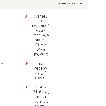
иллюминатора.
Туалеты
в
передней
части
салона, а
также за
29-м и
31-м
рядами;
41
на
первом
ряду 2
кресла;
30-й и
31-й ряд
имеет
только 3