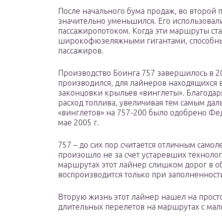
После начального бума продаж, во второй 
значительно уменьшился. Его использовал
пассажиропотоком. Когда эти маршруты ст
широкофюзеляжными гигантами, способны
пассажиров.
Производство Боинга 757 завершилось в 200
производился, для лайнеров находящихся 
законцовки крыльев «винглеты». Благода
расход топлива, увеличивая тем самым дал
«винглетов» на 757-200 было одобрено Ф
мае 2005 г.
757 – до сих пор считается отличным само
произошло не за счет устаревших технолог
маршрутах этот лайнер слишком дорог в о
воспроизводится только при заполненности
Вторую жизнь этот лайнер нашел на просто
длительных перелетов на маршрутах с ма