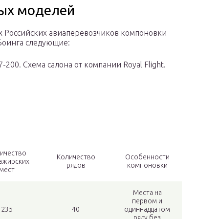
ых моделей
х Российских авиаперевозчиков компоновки
Боинга следующие:
-200. Схема салона от компании Royal Flight.
ичество
Количество
Особенности
ажирских
рядов
компоновки
мест
Места на
первом и
235
40
одиннадцатом
ряду без