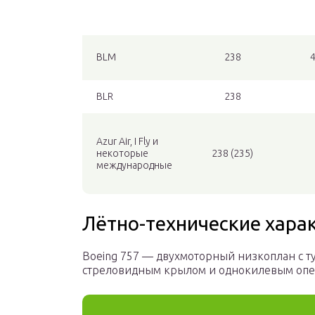
BLM
238
4
BLR
238
Azur Air, I Fly и
некоторые
238 (235)
международные
Лётно-технические хара
Boeing 757 — двухмоторный низкоплан с 
стреловидным крылом и однокилевым оп