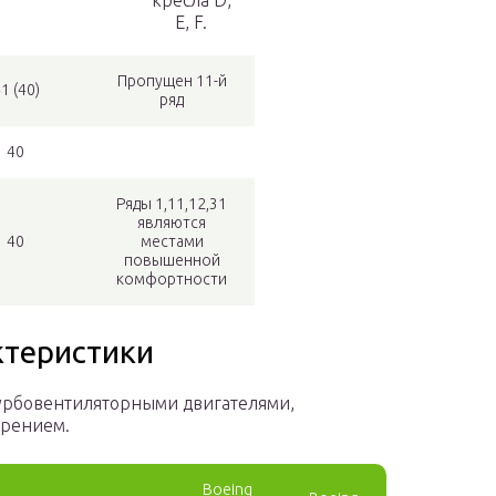
кресла D,
E, F.
Пропущен 11-й
1 (40)
ряд
40
Ряды 1,11,12,31
являются
40
местами
повышенной
комфортности
ктеристики
турбовентиляторными двигателями,
ерением.
Boeing