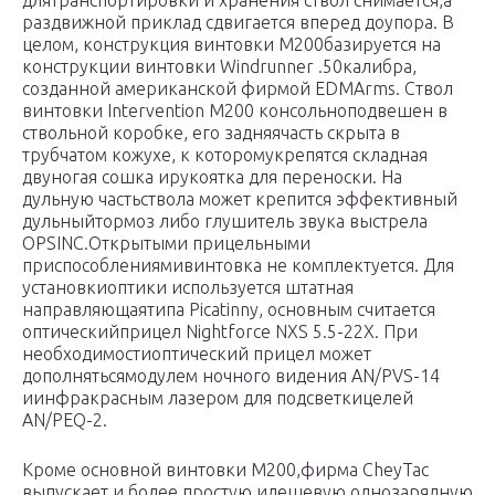
длятранспортировки и хранения ствол снимается,а
раздвижной приклад сдвигается вперед доупора. В
целом, конструкция винтовки М200базируется на
конструкции винтовки Windrunner .50калибра,
созданной американской фирмой EDMArms. Ствол
винтовки Intervention M200 консольноподвешен в
ствольной коробке, его задняячасть скрыта в
трубчатом кожухе, к которомукрепятся складная
двуногая сошка ирукоятка для переноски. На
дульную частьствола может крепится эффективный
дульныйтормоз либо глушитель звука выстрела
OPSINC.Открытыми прицельными
приспособлениямивинтовка не комплектуется. Для
установкиоптики используется штатная
направляющаятипа Picatinny, основным считается
оптическийприцел Nightforce NXS 5.5-22X. При
необходимостиоптический прицел может
дополнятьсямодулем ночного видения AN/PVS-14
иинфракрасным лазером для подсветкицелей
AN/PEQ-2.
Кроме основной винтовки М200,фирма CheyTac
выпускает и более простую идешевую однозарядную