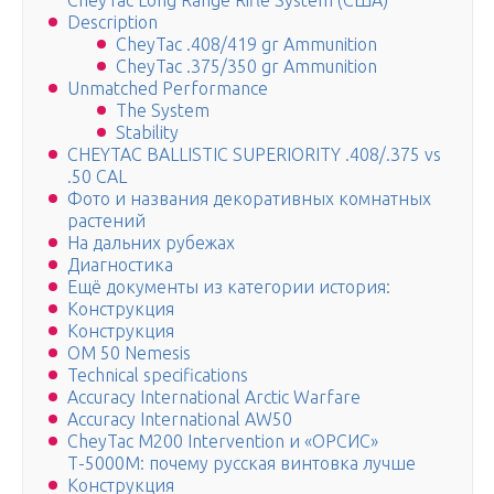
CheyTac Long Range Rifle System (США)
Description
CheyTac .408/419 gr Ammunition
CheyTac .375/350 gr Ammunition
Unmatched Performance
The System
Stability
CHEYTAC BALLISTIC SUPERIORITY .408/.375 vs
.50 CAL
Фото и названия декоративных комнатных
растений
На дальних рубежах
Диагностика
Ещё документы из категории история:
Конструкция
Конструкция
OM 50 Nemesis
Technical specifications
Accuracy International Arctic Warfare
Accuracy International AW50
CheyTac M200 Intervention и «ОРСИС»
Т-5000М: почему русская винтовка лучше
Конструкция