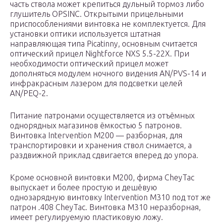
часть ствола может крепиться дульный тормоз либо
глушитель OPSINC. Открытыми прицельными
приспособлениями винтовка не комплектуется. Для
установки оптики используется штатная
направляющая типа Picatinny, основным считается
оптический прицел Nightforce NXS 5.5-22X. При
необходимости оптический прицел может
дополняться модулем ночного видения AN/PVS-14 и
инфракрасным лазером для подсветки целей
AN/PEQ-2.
Питание патронами осуществляется из отъёмных
однорядных магазинов ёмкостью 5 патронов.
Винтовка Intervention M200 — разборная, для
транспортировки и хранения ствол снимается, а
раздвижной приклад сдвигается вперед до упора.
Кроме основной винтовки М200, фирма CheyTac
выпускает и более простую и дешёвую
однозарядную винтовку Intervention M310 под тот же
патрон .408 CheyTac. Винтовка М310 неразборная,
имеет регулируемую пластиковую ложу.