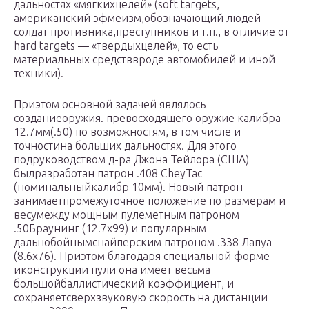
дальностях «мягкихцелей» (soft targets,
американский эфмеизм,обозначающий людей —
солдат противника,преступников и т.п., в отличие от
hard targets — «твердыхцелей», то есть
материальных средстввроде автомобилей и иной
техники).
Приэтом основной задачей являлось
созданиеоружия. превосходящего оружие калибра
12.7мм(.50) по возможностям, в том числе и
точностина больших дальностях. Для этого
подруководством д-ра Джона Тейлора (США)
былразработан патрон .408 CheyTac
(номинальныйкалибр 10мм). Новый патрон
занимаетпромежуточное положение по размерам и
весумежду мощным пулеметным патроном
.50Браунинг (12.7х99) и популярным
дальнобойнымснайперским патроном .338 Лапуа
(8.6х76). Приэтом благодаря специальной форме
иконструкции пули она имеет весьма
большойбаллистический коэффициент, и
сохраняетсверхзвуковую скорость на дистанции