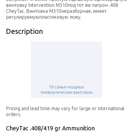
винтовку Intervention M310под тот же патрон .408
CheyTac. Винтовка М310неразборная, имеет
регулируемуюпластиковую ложу.
Description
18 самых мощных
пневматических винтовок
Pricing and lead time may vary for large or international
orders.
CheyTac .408/419 gr Ammunition