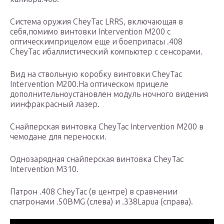
Система оружия CheyTac LRRS, включающая в
себя,помимо винтовки Intervention M200 с
оптическимприцелом еще и боеприпасы .408
CheyTac ибаллистический компьютер с сенсорами.
Вид на ствольную коробку винтовки CheyTac
Intervention M200.На оптическом прицеле
дополнительноустановлен модуль ночного видения
иинфракрасный лазер.
Снайперская винтовка CheyTac Intervention M200 в
чемодане для переноски.
Однозарядная снайперская винтовка CheyTac
Intervention M310.
Патрон .408 CheyTac (в центре) в сравнении
спатронами .50BMG (слева) и .338Lapua (справа).