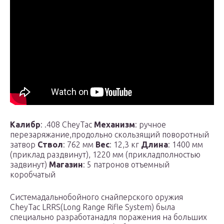
Калибр
: .408 CheyTac
Механизм
: ручное
перезаряжание,продольно скользящий поворотный
затвор
Ствол
: 762 мм
Вес
: 12,3 кг
Длина
: 1400 мм
(приклад раздвинут), 1220 мм (прикладполностью
задвинут)
Магазин
: 5 патронов отъемный
коробчатый
Системадальнобойного снайперского оружия
CheyTac LRRS(Long Range Rifle System) была
специально разработанадля поражения на больших