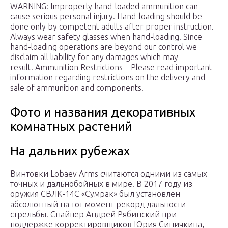
WARNING: Improperly hand-loaded ammunition can
cause serious personal injury. Hand-loading should be
done only by competent adults after proper instruction.
Always wear safety glasses when hand-loading. Since
hand-loading operations are beyond our control we
disclaim all liability for any damages which may
result. Ammunition Restrictions – Please read important
information regarding restrictions on the delivery and
sale of ammunition and components.
Фото и названия декоративных
комнатных растений
На дальних рубежах
Винтовки Lobaev Arms считаются одними из самых
точных и дальнобойных в мире. В 2017 году из
оружия СВЛК-14С «Сумрак» был установлен
абсолютный на тот момент рекорд дальности
стрельбы. Снайпер Андрей Рябинский при
поддержке корректировщиков Юрия Синичкина,