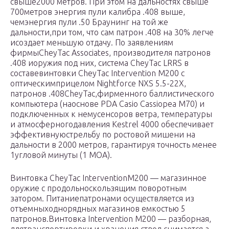
свыше2000 метров. При этом на дальностях свыше
700метров энергия пули калибра .408 выше,
чемэнергия пули .50 Браунинг на той же
дальности,при том, что сам патрон .408 на 30% легче
исоздает меньшую отдачу. По заявлениям
фирмыCheyTac Associates, производителя патронов
.408 иоружия под них, система CheyTac LRRS в
составевинтовки CheyTac Intervention M200 с
оптическимприцелом Nightforce NXS 5.5-22X,
патронов .408CheyTac,фирменного баллистического
компьютера (наоснове PDA Casio Cassiopea M70) и
подключенных к немусенсоров ветра, температуры
и атмосферногодавления Kestrel 4000 обеспечивает
эффективнуюстрельбу по ростовой мишени на
дальности в 2000 метров, гарантируя точность менее
1угловой минуты (1 МОА).
Винтовка CheyTac InterventionM200 — магазинное
оружие с продольноскользящим поворотным
затором. Питаниепатронами осуществляется из
отъемныходнорядных магазинов емкостью 5
патронов.Винтовка Intervention M200 — разборная,