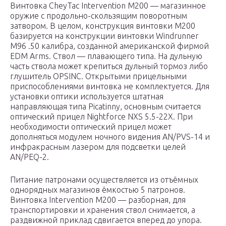
Винтовка CheyTac Intervention M200 — магазинное
оружие с продольно-скользящим поворотным
затвором. В целом, конструкция винтовки М200
базируется на конструкции винтовки Windrunner
M96 .50 калибра, созданной американской фирмой
EDM Arms. Ствол — плавающего типа. На дульную
часть ствола может крепиться дульный тормоз либо
глушитель OPSINC. Открытыми прицельными
приспособлениями винтовка не комплектуется. Для
установки оптики используется штатная
направляющая типа Picatinny, основным считается
оптический прицел Nightforce NXS 5.5-22X. При
необходимости оптический прицел может
дополняться модулем ночного видения AN/PVS-14 и
инфракрасным лазером для подсветки целей
AN/PEQ-2.
Питание патронами осуществляется из отъёмных
однорядных магазинов ёмкостью 5 патронов.
Винтовка Intervention M200 — разборная, для
транспортировки и хранения ствол снимается, а
раздвижной приклад сдвигается вперед до упора.