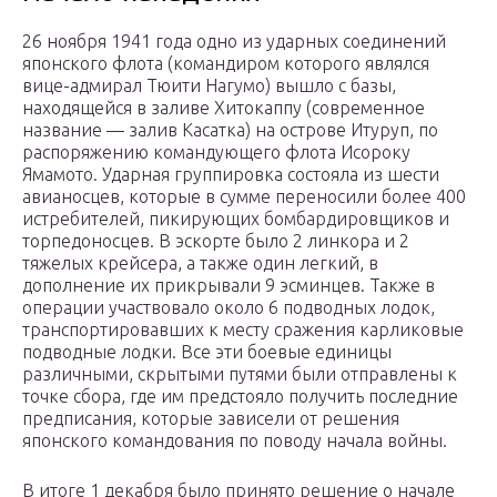
26 ноября 1941 года одно из ударных соединений
японского флота (командиром которого являлся
вице-адмирал Тюити Нагумо) вышло с базы,
находящейся в заливе Хитокаппу (современное
название — залив Касатка) на острове Итуруп, по
распоряжению командующего флота Исороку
Ямамото. Ударная группировка состояла из шести
авианосцев, которые в сумме переносили более 400
истребителей, пикирующих бомбардировщиков и
торпедоносцев. В эскорте было 2 линкора и 2
тяжелых крейсера, а также один легкий, в
дополнение их прикрывали 9 эсминцев. Также в
операции участвовало около 6 подводных лодок,
транспортировавших к месту сражения карликовые
подводные лодки. Все эти боевые единицы
различными, скрытыми путями были отправлены к
точке сбора, где им предстояло получить последние
предписания, которые зависели от решения
японского командования по поводу начала войны.
В итоге 1 декабря было принято решение о начале