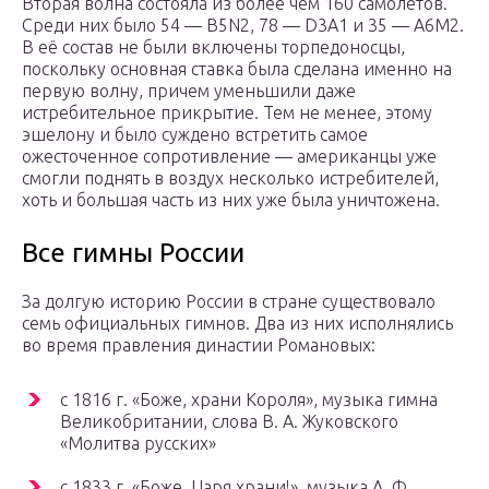
Вторая волна состояла из более чем 160 самолетов.
Среди них было 54 — B5N2, 78 — D3A1 и 35 — A6M2.
В её состав не были включены торпедоносцы,
поскольку основная ставка была сделана именно на
первую волну, причем уменьшили даже
истребительное прикрытие. Тем не менее, этому
эшелону и было суждено встретить самое
ожесточенное сопротивление — американцы уже
смогли поднять в воздух несколько истребителей,
хоть и большая часть из них уже была уничтожена.
Все гимны России
За долгую историю России в стране существовало
семь официальных гимнов. Два из них исполнялись
во время правления династии Романовых:
с 1816 г. «Боже, храни Короля», музыка гимна
Великобритании, слова В. А. Жуковского
«Молитва русских»
с 1833 г. «Боже, Царя храни!», музыка А. Ф.