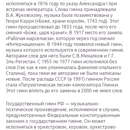
исполняться в 1816 году по указу Александра I при
встречах императора. Слова гимна принадлежали
В.А. Жуковскому, музыка была позаимствована у
Генри Кэрри («Боже, храни короля», 1743 год). Этот
гимн просуществовал до 1833 года, после чего его
сменил «Боже, царя храни!». В 1917 место его заняла
«Рабочая марсельеза», которую через год сменил
«Интернационал». В 1944 году появился новый гимн,
музыка которого используется в современном гимне.
Авторами слов для него были С.В.Михалков и Г.Г.
Эль-Регистан. С 1955 по 1977 гимн исполнялся без
слов (так как в них упоминалась фамилия опального
Сталина), пока теми же авторами не были написаны
новые. После распада СССР (в 1991) гимном России
стала «Патриотическая песня» композитора Глинки.
Этот гимн вплоть до его замены в 2000 не имел слов.
Государственный гимн РФ — музыкально-
поэтическое произведение, исполняемое в случаях,
предусмотренных Федеральным конституционным
законом о государственном гимне. Он может
исполняться в оркестровом, хоровом, оркестрово-