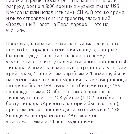
первые взрывы. Несмотря на начавшийся хаос и
разруху, ровно в 8:00 военные музыканты на USS
Nevada начали исполнять гимн США. В это же время
и было отправлен сигнал тревоги, гласивший:
«Воздушный налет на Перл-Харбор — это не
учения».
Поскольку в гавани не оказалось авианосцев, это
внесло беспорядок в действия японцев, которые
были вынуждены выбирать цели по своему
усмотрению. По итогу налета оказались потоплены 4
линкора, 2 эсминца и минный заградитель. 3 легким
крейсерам, 4 линейным кораблям и 1 эсминцу были
нанесены тяжелые повреждения. Также американцы
потеряли более 188 самолетов сбитыми и еще 159
поврежденными. Особенно тяжело пришлось
личному составу — 2 403 убитых (1 102 погибли на
борту линкора «Аризона», который был взорван),
при этом число раненых достигло отметки в 1 178.
Японцы же потеряли всего 29 самолетов
уничтоженными и 74 поврежденными.