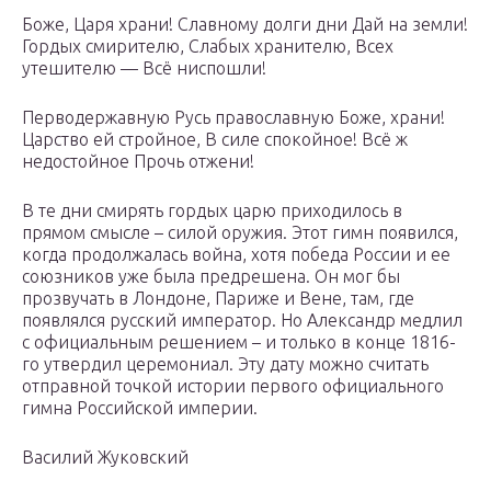
Боже, Царя храни! Славному долги дни Дай на земли!
Гордых смирителю, Слабых хранителю, Всех
утешителю — Всё ниспошли!
Перводержавную Русь православную Боже, храни!
Царство ей стройное, В силе спокойное! Всё ж
недостойное Прочь отжени!
В те дни смирять гордых царю приходилось в
прямом смысле – силой оружия. Этот гимн появился,
когда продолжалась война, хотя победа России и ее
союзников уже была предрешена. Он мог бы
прозвучать в Лондоне, Париже и Вене, там, где
появлялся русский император. Но Александр медлил
с официальным решением – и только в конце 1816-
го утвердил церемониал. Эту дату можно считать
отправной точкой истории первого официального
гимна Российской империи.
Василий Жуковский