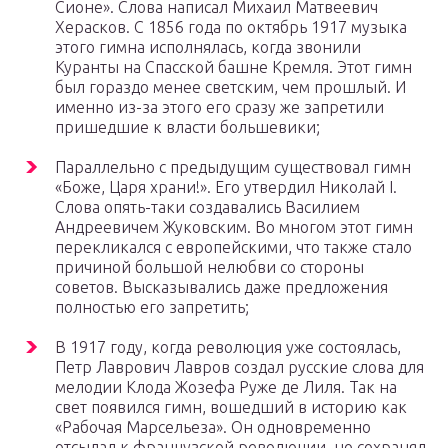
Сионе». Слова написал Михаил Матвеевич
Херасков. С 1856 года по октябрь 1917 музыка
этого гимна исполнялась, когда звонили
Куранты на Спасской башне Кремля. Этот гимн
был гораздо менее светским, чем прошлый. И
именно из-за этого его сразу же запретили
пришедшие к власти большевики;
Параллельно с предыдущим существовал гимн
«Боже, Царя храни!». Его утвердил Николай I.
Слова опять-таки создавались Василием
Андреевичем Жуковским. Во многом этот гимн
перекликался с европейскими, что также стало
причиной большой нелюбви со стороны
советов. Высказывались даже предложения
полностью его запретить;
В 1917 году, когда революция уже состоялась,
Петр Лаврович Лавров создал русские слова для
мелодии Клода Жозефа Руже де Лиля. Так на
свет появился гимн, вошедший в историю как
«Рабочая Марсельеза». Он одновременно
отсылал к французской революции, но сохранял