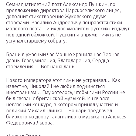
Семнадцатилетний поэт Александр Пушкин, по
предложению директора Царскосельского лицея,
дополнит стихотворение Жуковского двумя
строфами. Василию Андреевичу понравятся стихи
молодого поэта – и их две «молитвы русских» издадут
под одной обложкой. Пушкин и впрямь ничуть не
уступал старшему собрату:
Брани в ужасный час Мощно хранила нас Верная
длань. Глас умиления, Благодарения, Сердца
стремления — Вот наша дань.
Нового императора этот гимн не устраивал… Как
известно, Николай I не любил подчиняться
иностранцам… Ему хотелось, чтобы гимн России не
был связан с британской музыкой. И начался
негласный конкурс, в котором принял участие и
великий Михаил Глинка… Но царь предпочел
близкого ко двору талантливого музыканта Алексея
Федоровича Львова.