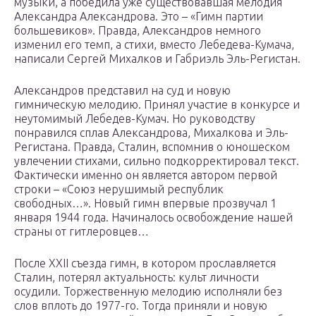
музыки, а победила уже существовавшая мелодия
Александра Александрова. Это – «Гимн партии
большевиков». Правда, Александров немного
изменил его темп, а стихи, вместо Лебедева-Кумача,
написали Сергей Михалков и Габриэль Эль-Регистан.
Александров представил на суд и новую
гимническую мелодию. Принял участие в конкурсе и
неутомимый Лебедев-Кумач. Но руководству
понравился сплав Александрова, Михалкова и Эль-
Регистана. Правда, Сталин, вспомнив о юношеском
увлечении стихами, сильно подкорректировал текст.
Фактически именно он является автором первой
строки – «Союз нерушимый республик
свободных…». Новый гимн впервые прозвучал 1
января 1944 года. Начиналось освобождение нашей
страны от гитлеровцев…
После XXII съезда гимн, в котором прославляется
Сталин, потерял актуальность: культ личности
осудили. Торжественную мелодию исполняли без
слов вплоть до 1977-го. Тогда приняли и новую