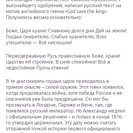
высочайшего одобрения, написал русский текст на
мотив английского гимна «God save the king».
Получилось весьма основательно:
Боже, Царя храни! Славному долги дни Дай на земли!
Гордых смирителю, Слабых хранителю, Всех
утешителю — Всё ниспошли!
Перводержавную Русь православную Боже, храни!
Царство ей стройное, В силе спокойное! Всё ж
недостойное Прочь отжени!
В те дни смирять гордых царю приходилось в
прямом смысле – силой оружия. Этот гимн появился,
когда продолжалась война, хотя победа России и ее
союзников уже была предрешена. Он мог бы
прозвучать в Лондоне, Париже и Вене, там, где
появлялся русский император. Но Александр медлил
с официальным решением – и только в конце 1816-
го утвердил церемониал. Эту дату можно считать
отправной точкой истории первого официального