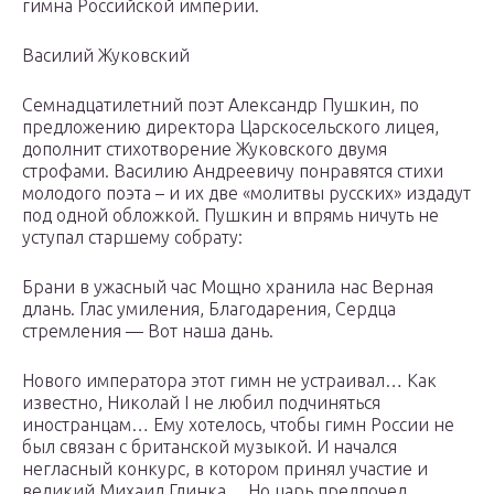
гимна Российской империи.
Василий Жуковский
Семнадцатилетний поэт Александр Пушкин, по
предложению директора Царскосельского лицея,
дополнит стихотворение Жуковского двумя
строфами. Василию Андреевичу понравятся стихи
молодого поэта – и их две «молитвы русских» издадут
под одной обложкой. Пушкин и впрямь ничуть не
уступал старшему собрату:
Брани в ужасный час Мощно хранила нас Верная
длань. Глас умиления, Благодарения, Сердца
стремления — Вот наша дань.
Нового императора этот гимн не устраивал… Как
известно, Николай I не любил подчиняться
иностранцам… Ему хотелось, чтобы гимн России не
был связан с британской музыкой. И начался
негласный конкурс, в котором принял участие и
великий Михаил Глинка… Но царь предпочел