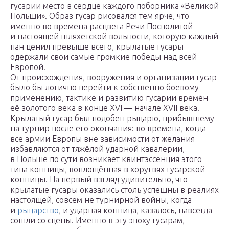
гусарии место в сердце каждого поборника «Великой
Польши». Образ гусар рисовался тем ярче, что
именно во времена расцвета Речи Посполитой
и настоящей шляхетской вольности, которую каждый
пан ценил превыше всего, крылатые гусары
одержали свои самые громкие победы над всей
Европой.
От происхождения, вооружения и организации гусар
было бы логично перейти к собственно боевому
применению, тактике и развитию гусарии времён
её золотого века в конце XVI — начале XVII века.
Крылатый гусар был подобен рыцарю, прибывшему
на турнир после его окончания: во времена, когда
все армии Европы вне зависимости от желания
избавляются от тяжёлой ударной кавалерии,
в Польше по сути возникает квинтэссенция этого
типа конницы, воплощённая в хоругвях гусарской
конницы. На первый взгляд удивительно, что
крылатые гусары оказались столь успешны в реалиях
настоящей, совсем не турнирной войны, когда
и
рыцарство
, и ударная конница, казалось, навсегда
сошли со сцены. Именно в эту эпоху гусарам,