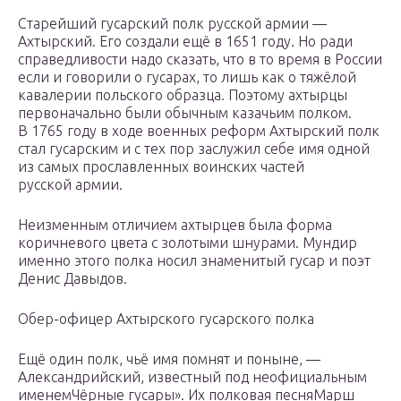
Старейший гусарский полк русской армии —
Ахтырский. Его создали ещё в 1651 году. Но ради
справедливости надо сказать, что в то время в России
если и говорили о гусарах, то лишь как о тяжёлой
кавалерии польского образца. Поэтому ахтырцы
первоначально были обычным казачьим полком.
В 1765 году в ходе военных реформ Ахтырский полк
стал гусарским и с тех пор заслужил себе имя одной
из самых прославленных воинских частей
русской армии.
Неизменным отличием ахтырцев была форма
коричневого цвета с золотыми шнурами. Мундир
именно этого полка носил знаменитый гусар и поэт
Денис Давыдов.
Обер-офицер Ахтырского гусарского полка
Ещё один полк, чьё имя помнят и поныне, —
Александрийский, известный под неофициальным
именемЧёрные гусары». Их полковая песняМарш