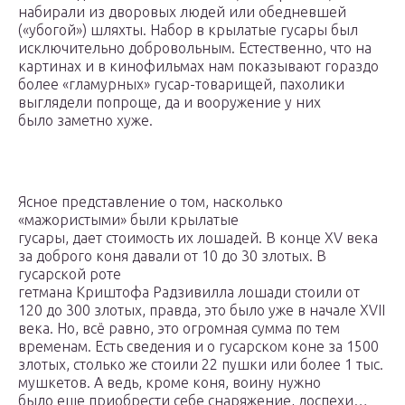
набирали из дворовых людей или обедневшей
(«убогой») шляхты. Набор в крылатые гусары был
исключительно добровольным. Естественно, что на
картинах и в кинофильмах нам показывают гораздо
более «гламурных» гусар-товарищей, пахолики
выглядели попроще, да и вооружение у них
было заметно хуже.
Ясное представление о том, насколько
«мажористыми» были крылатые
гусары, дает стоимость их лошадей. В конце XV века
за доброго коня давали от 10 до 30 злотых. В
гусарской роте
гетмана Криштофа Радзивилла лошади стоили от
120 до 300 злотых, правда, это было уже в начале XVII
века. Но, всё равно, это огромная сумма по тем
временам. Есть сведения и о гусарском коне за 1500
злотых, столько же стоили 22 пушки или более 1 тыс.
мушкетов. А ведь, кроме коня, воину нужно
было еще приобрести себе снаряжение, доспехи…