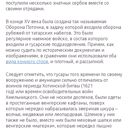
поступили несколько знатных сербов вместе со
своими отрядами.
В конце XV века была создана так называемая
Оборона Поточна, в задачу которой входила оборона
рубежей от татарских набегов. Это было
регулярное наемное войско, в состав которого
входили и гусарские подразделения. Причем, как
можно судить по историческим документам и
изображениям, в сражениях они использовали оба
вида конного строя
, и плотный, и рассыпной.
Следует отметить, что гусары того времени по своему
вооружению и амуниции сильно отличались от
воинов периода Хотинской битвы (1621
год) или времен освободительных войн
Хмельницкого. Они не носили доспехов, были одеты
в простеганные венгерские кафтаны, поверх
которых нередко набрасывалась звериная шкура –
волчья, медвежья или леопардовая. Шлемов у них
также не было, вместо них были меховые шапки или
венгерские «магерки», которые нередко пышно