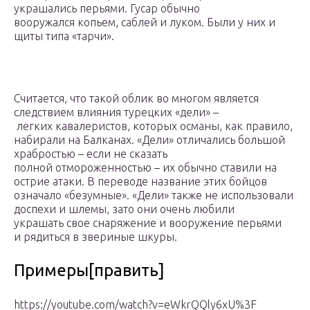
украшались перьями. Гусар обычно
вооружался копьем, саблей и луком. Были у них и
щиты типа «тарчи».
Считается, что такой облик во многом является
следствием влияния турецких «дели» –
легких кавалеристов, которых османы, как правило,
набирали на Балканах. «Дели» отличались большой
храбростью – если не сказать
полной отмороженностью – их обычно ставили на
острие атаки. В переводе название этих бойцов
означало «безумные». «Дели» также не использовали
доспехи и шлемы, зато они очень любили
украшать свое снаряжение и вооружение перьями
и рядиться в звериные шкуры.
Примеры[править]
https://youtube.com/watch?v=eWkrQQly6xU%3F