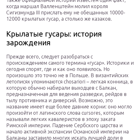
Также официальной истории известен один факт,
когда маршал Валленштейн молил короля
Сигизмунда III прислать ему не обещанных 10000-
12000 крылатых гусар, а столько же казаков.
Крылатые гусары: история
зарождения
Прежде всего, следует разобраться с
происхождением самого термина «гусар». Историки и
сегодня спорят, где и как оно появилось. Но
произошло это точно не в Польше. В византийских
летописях упоминаются chosariori – легкая конница, в
которую обычно набирали выходцев с Балкан,
предназначенная для ведения разведки, рейдов в
тылу противника и диверсий. Возможно, это
название имеет еще более давние корни: оно могло
произойти от латинского слова cursores, которым
называли легких кавалеристов в эпоху заката
Римской империи. Падение Сербского царства и
начало активной экспансии Османской империи на
Балканы заставило многих искать лучшей доли в