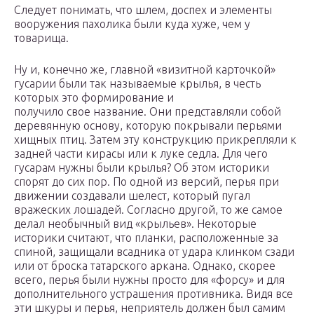
Следует понимать, что шлем, доспех и элементы
вооружения пахолика были куда хуже, чем у
товарища.
Ну и, конечно же, главной «визитной карточкой»
гусарии были так называемые крылья, в честь
которых это формирование и
получило свое название. Они представляли собой
деревянную основу, которую покрывали перьями
хищных птиц. Затем эту конструкцию прикрепляли к
задней части кирасы или к луке седла. Для чего
гусарам нужны были крылья? Об этом историки
спорят до сих пор. По одной из версий, перья при
движении создавали шелест, который пугал
вражеских лошадей. Согласно другой, то же самое
делал необычный вид «крыльев». Некоторые
историки считают, что планки, расположенные за
спиной, защищали всадника от удара клинком сзади
или от броска татарского аркана. Однако, скорее
всего, перья были нужны просто для «форсу» и для
дополнительного устрашения противника. Видя все
эти шкуры и перья, неприятель должен был самим