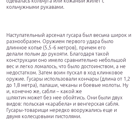
одевалась кольчуга или кожаный жилет с
кольчужными рукавами.
Наступательный арсенал гусара был весьма широк и
разнообразен. Оружием первого удара было
длинное копье (5,5-6 метров), причем его
делали полым до рукояти. Благодаря такой
конструкции оно имело сравнительно небольшой
вес и легко ломалось, что было достоинством, а не
недостатком. Затем воин пускал в ход клинковое
оружие. Гусары использовали кончары (длина от 1,2
до 1,8 метра), палаши, чеканы и боевые молоты. Ну
и, конечно же, сабли – какой же
шляхтич может без нее обойтись. Они были двух
видов: польская «карабела» и венгерская сабля.
Гусары-товарищи нередко вооружались еще и
двумя колесцовыми пистолями.