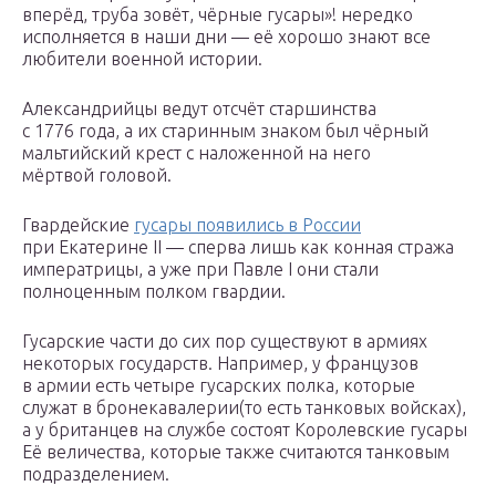
вперёд, труба зовёт, чёрные гусары»! нередко
исполняется в наши дни — её хорошо знают все
любители военной истории.
Александрийцы ведут отсчёт старшинства
с 1776 года, а их старинным знаком был чёрный
мальтийский крест с наложенной на него
мёртвой головой.
Гвардейские
гусары появились в России
при Екатерине II — сперва лишь как конная стража
императрицы, а уже при Павле I они стали
полноценным полком гвардии.
Гусарские части до сих пор существуют в армиях
некоторых государств. Например, у французов
в армии есть четыре гусарских полка, которые
служат в бронекавалерии(то есть танковых войсках),
а у британцев на службе состоят Королевские гусары
Её величества, которые также считаются танковым
подразделением.