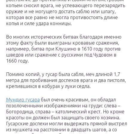
копьем сносил врага, не успевающего перезарядить
оружие и не могущего достать саблю или шпагу,
которая все равно не могла противостоять длине
копья и силе удара конницы.
Во многих исторических битвах благодаря именно
этому факту были выиграны кровавые сражения,
например, битва при Клушино в 1610 году против
шведов или сражение с русскими под Чудовом в
1660 году.
Помимо копий, у гусар была сабля, меч длиной 1,7
метра для пробивания доспехов врага и два пистоля,
крепившихся в кобурах у луки седла.
Мундир гусара
был очень красивым, он обладал
позолоченными изображениями на груди: слева –
Богородица, справа – католический крест. Но кроме
красоты он должен был защищать своего хозяина.
Гусарские доспехи могли выдержать прямой выстрел
из мушкета на расстоянии в двадцать шагов, а со