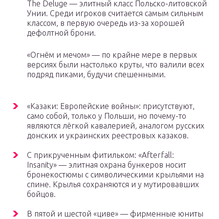
The Deluge — элитный класс Польско-литовской
Унии. Среди игроков считается самым сильным
классом, в первую очередь из-за хорошей
дефолтной брони.
«Огнём и мечом» — по крайне мере в первых
версиях были настолько круты, что валили всех
подряд пиками, будучи спешенными.
«Казаки: Европейские войны»: присутствуют,
само собой, только у Польши, но почему-то
являются лёгкой кавалерией, аналогом русских
донских и украинских реестровых казаков.
С прикрученным фитильком: «Afterfall:
Insanity» — элитная охрана бункеров носит
бронекостюмы с символическими крыльями на
спине. Крылья сохраняются и у мутировавших
бойцов.
В пятой и шестой «циве» — фирменные юниты