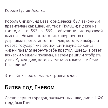
Король Густав-Адольф
Король Сигизмунд Ваза юридически был законным
правителем как Швеции, так и Польши; и даже на
три года — с 1592 по 1595 — объединил их под своей
властью. Но монарх-католик совершенно не
устраивал протестантов-шведов, которые выбрали
нового государя «из своих». Сигизмунд до конца
жизни пытался вернуть себе престол. Шведы в ответ
всячески мешали полякам, а затем решили отобрать
у них Курляндию, которая считалась вассалом Речи
Посполитой.
Эти войны продолжались тридцать лет.
Битва под Гневом
Среди первых городов, захваченных шведами в 1626
году, был Гнев