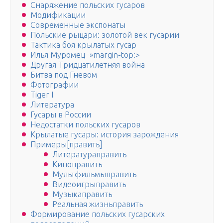
Снаряжение польских гусаров
Модификации
Современные экспонаты
Польские рыцари: золотой век гусарии
Тактика боя крылатых гусар
Илья Муромец=»margin-top:>
Другая Тридцатилетняя война
Битва под Гневом
Фотографии
Tiger I
Литература
Гусары в России
Недостатки польских гусаров
Крылатые гусары: история зарождения
Примеры[править]
Литератураправить
Киноправить
Мультфильмыправить
Видеоигрыправить
Музыкаправить
Реальная жизньправить
Формирование польских гусарских