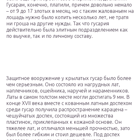
Гусарам, конечно, платили, причем довольно немало
– от 9 до 17 злотых в месяц, но с таким жалованьем на
лошадь нужно было копить несколько лет, не тратя
ни гроша на другие нужды. Так что гусария
действительно была элитным подразделением как
по выучке, так и по личному составу.
Защитное вооружение у крылатых гусар было более
чем серьезным. Оно состояло из нагрудных лат,
наплечников, ошейника, наручей и нараменников.
Латы в самом толстом месте могли достигать 9 мм. В
конце XVII века вместе с кованным латным доспехом
среди гусар получила распространение карацена –
чешуйчатых доспех, состоящий из множества
пластинок, приклепанных к кожаной основе. Он
тяжелее лат, и отличался меньшей прочностью, зато
был более гибким и стоил дешевле. Под доспех