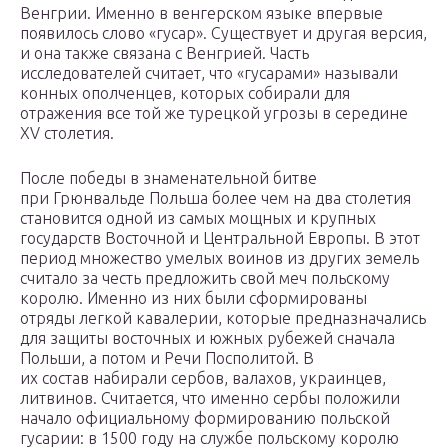
Венгрии. Именно в венгерском языке впервые
появилось слово «гусар». Существует и другая версия,
и она также связана с Венгрией. Часть
исследователей считает, что «гусарами» называли
конных ополченцев, которых собирали для
отражения все той же турецкой угрозы в середине
XV столетия.
После победы в знаменательной битве
при Грюнвальде Польша более чем на два столетия
становится одной из самых мощных и крупных
государств Восточной и Центральной Европы. В этот
период множество умелых воинов из других земель
считало за честь предложить свой меч польскому
королю. Именно из них были сформированы
отряды легкой кавалерии, которые предназначались
для защиты восточных и южных рубежей сначала
Польши, а потом и Речи Посполитой. В
их состав набирали сербов, валахов, украинцев,
литвинов. Считается, что именно сербы положили
начало официальному формированию польской
гусарии: в 1500 году на службе польскому королю