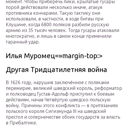
момент. Чтобы приберечь пики, крылатые гусары
порой действовали несколько иначе, атакуя
противника кончарами. Такую тактику они
использовали, в частности, в ходе битвы при
Клушине, когда 6800 поляков разбили русскую
армию из 35 тысяч человек. Тогда гусары атаковали
многократно, и лишь в самом конце применили
таранный удар.
Илья Муромец=»margin-top:>
Другая Тридцатилетняя война
В 1626 году, нарушив заключённое с поляками
перемирие, великий шведский король, реформатор
и полководец Густав-Адольф приступил к боевым
действиям, начав Четвёртую шведско-польскую
войну. Причины этого конфликта — в притязаниях
польского короля Сигизмунда III на шведский
престол и соперничестве обоих государств за власть
в Прибалтике.