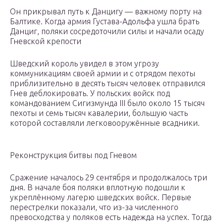
Он прикрывал путь к Данцигу — важному порту на
Балтике. Когда армия Густава-Адольфа ушла брать
Данциг, поляки сосредоточили силы и начали осаду
Гневской крепости
Шведский король увидел в этом угрозу
коммуникациям своей армии и с отрядом пехоты
приблизительно в десять тысяч человек отправился
Гнев деблокировать. У польских войск под
командованием Сигизмунда III было около 15 тысяч
пехоты и семь тысяч кавалерии, большую часть
которой составляли легковооружённые всадники.
Реконструкция битвы под Гневом
Сражение началось 29 сентября и продолжалось три
дня. В начале боя поляки вплотную подошли к
укреплённому лагерю шведских войск. Первые
перестрелки показали, что из-за численного
превосходства у поляков есть надежда на успех. Тогда