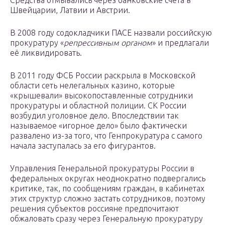
Средства отмывались через банковские счета в
Швейцарии, Латвии и Австрии.
В 2008 году содокладчики ПАСЕ назвали российскую
прокуратуру «
репрессивным органом
» и предлагали
её ликвидировать.
В 2011 году ФСБ России раскрыла в Московской
области сеть нелегальных казино, которые
«крышевали» высокопоставленные сотрудники
прокуратуры и областной полиции. СК России
возбудил уголовное дело. Впоследствии так
называемое «игорное дело» было фактически
развалено из-за того, что Генпрокуратура с самого
начала заступалась за его фигурантов.
Управления Генеральной прокуратуры России в
федеральных округах неоднократно подвергались
критике, так, по сообщениям граждан, в кабинетах
этих структур сложно застать сотрудников, поэтому
решения субъектов россияне предпочитают
обжаловать сразу через Генеральную прокуратуру