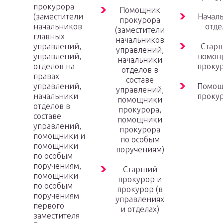
прокурора
Помощник
(заместители
Начал
прокурора
начальников
отде
(заместители
главных
начальников
управлений,
Стар
управлений,
управлений,
помощ
начальники
отделов на
проку
отделов в
правах
составе
управлений,
Помощ
управлений,
начальники
проку
помощники
отделов в
прокурора,
составе
помощники
управлений,
прокурора
помощники и
по особым
помощники
поручениям)
по особым
поручениям,
Старший
помощники
прокурор и
по особым
прокурор (в
поручениям
управлениях
первого
и отделах)
заместителя