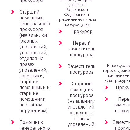
прокурора
субъектов
Российской
Старший
Федерации и
помощник
приравненных к ним
генерального
прокуратурах
прокурора
Прокурор
(начальники
главных
Первый
управлений,
заместитель
управлений,
прокурора
отделов на
правах
В прокурат
Заместитель
управлений,
городов, рай
прокурора
советники,
приравненн
ним прокура
старшие
Старший
помощники и
Проку
помощник
старшие
прокурора
помощники
Перв
(начальники
по особым
замест
управлений,
поручениям)
проку
отделов на
правах
Помощник
Замест
управлений)
генерального
проку