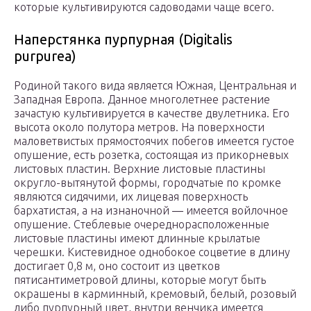
которые культивируются садоводами чаще всего.
Наперстянка пурпурная (Digitalis
purpurea)
Родиной такого вида является Южная, Центральная и
Западная Европа. Данное многолетнее растение
зачастую культивируется в качестве двулетника. Его
высота около полутора метров. На поверхности
маловетвистых прямостоячих побегов имеется густое
опушение, есть розетка, состоящая из прикорневых
листовых пластин. Верхние листовые пластины
округло-вытянутой формы, городчатые по кромке
являются сидячими, их лицевая поверхность
бархатистая, а на изнаночной ― имеется войлочное
опушение. Стеблевые очереднорасположенные
листовые пластины имеют длинные крылатые
черешки. Кистевидное однобокое соцветие в длину
достигает 0,8 м, оно состоит из цветков
пятисантиметровой длины, которые могут быть
окрашены в карминный, кремовый, белый, розовый
либо пурпурный цвет, внутри венчика имеется