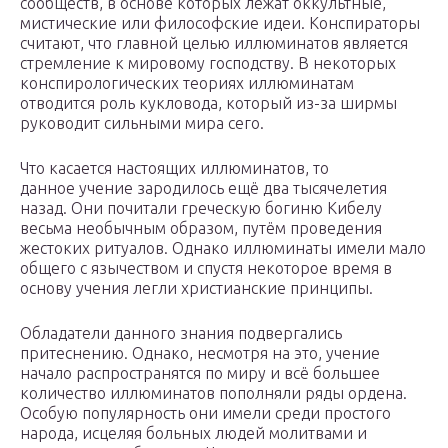
сообществ, в основе которых лежат оккультные,
мистические или философские идеи. Конспираторы
считают, что главной целью иллюминатов является
стремление к мировому господству. В некоторых
конспирологических теориях иллюминатам
отводится роль кукловода, который из-за ширмы
руководит сильными мира сего.
Что касается настоящих иллюминатов, то
данное учение зародилось ещё два тысячелетия
назад. Они почитали греческую богиню Кибелу
весьма необычным образом, путём проведения
жестоких ритуалов. Однако иллюминаты имели мало
общего с язычеством и спустя некоторое время в
основу учения легли христианские принципы.
Обладатели данного знания подвергались
притеснению. Однако, несмотря на это, учение
начало распространятся по миру и всё большее
количество иллюминатов пополняли ряды ордена.
Особую популярность они имели среди простого
народа, исцеляя больных людей молитвами и