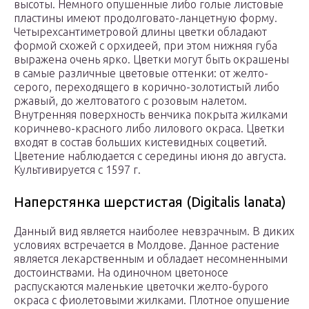
высоты. Немного опушенные либо голые листовые
пластины имеют продолговато-ланцетную форму.
Четырехсантиметровой длины цветки обладают
формой схожей с орхидеей, при этом нижняя губа
выражена очень ярко. Цветки могут быть окрашены
в самые различные цветовые оттенки: от желто-
серого, переходящего в корично-золотистый либо
ржавый, до желтоватого с розовым налетом.
Внутренняя поверхность венчика покрыта жилками
коричнево-красного либо лилового окраса. Цветки
входят в состав больших кистевидных соцветий.
Цветение наблюдается с середины июня до августа.
Культивируется с 1597 г.
Наперстянка шерстистая (Digitalis lanata)
Данный вид является наиболее невзрачным. В диких
условиях встречается в Молдове. Данное растение
является лекарственным и обладает несомненными
достоинствами. На одиночном цветоносе
распускаются маленькие цветочки желто-бурого
окраса с фиолетовыми жилками. Плотное опушение