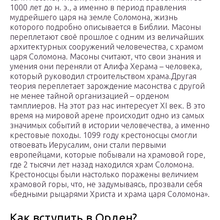
1000 лет до н. э., а именно в период правления
мудрейшего царя на земле Соломона, жизнь
которого подробно описывается в Библии. Масоны
переплетают своё прошлое с одним из величайших
архитектурных сооружений человечества, с храмом
царя Соломона. Масоны считают, что свои знания и
умения они переняли от Алифа Херама – человека,
который руководил строительством храма.Другая
теория переплетает зарождение масонства с другой
не менее тайной организацией – орденом
тамплиеров. На этот раз нас интересует XI век. В это
время на мировой арене происходит одно из самых
значимых событий в истории человечества, а именно
крестовые походы. 1099 году крестоносцы смогли
отвоевать Иерусалим, они стали первыми
европейцами, которые побывали на храмовой горе,
где 2 тысячи лет назад находился храм Соломона.
Крестоносцы были настолько поражены величием
храмовой горы, что, не задумываясь, прозвали себя
«бедными рыцарями Христа и храма царя Соломона».
Как вступить в Орден?