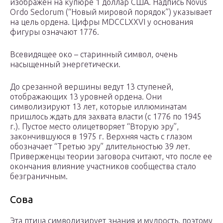
изображен на купюре 1 доллар США. Надпись Novus
Ordo Seclorum (“Новый мировой порядок”) указывает
на цель ордена. Цифры MDCCLXXVI у основания
фигуры означают 1776.
Всевидящее око – старинный символ, очень
насыщенный энергетически.
До срезанной вершины ведут 13 ступеней,
отображающих 13 уровней ордена. Они
символизируют 13 лет, которые иллюминатам
пришлось ждать для захвата власти (с 1776 по 1945
г.). Пустое место олицетворяет “Вторую эру”,
закончившуюся в 1975 г. Верхняя часть с глазом
обозначает “Третью эру” длительностью 39 лет.
Приверженцы теории заговора считают, что после ее
окончания влияние участников сообщества стало
безграничным.
Сова
Эта птица символизирует знания и мудрость, поэтому