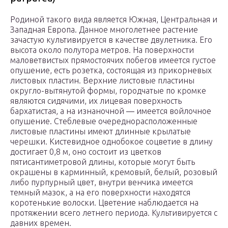
Родиной такого вида является Южная, Центральная и
Западная Европа. Данное многолетнее растение
зачастую культивируется в качестве двулетника. Его
высота около полутора метров. На поверхности
маловетвистых прямостоячих побегов имеется густое
опушение, есть розетка, состоящая из прикорневых
листовых пластин. Верхние листовые пластины
округло-вытянутой формы, городчатые по кромке
являются сидячими, их лицевая поверхность
бархатистая, а на изнаночной ― имеется войлочное
опушение. Стеблевые очереднорасположенные
листовые пластины имеют длинные крылатые
черешки. Кистевидное однобокое соцветие в длину
достигает 0,8 м, оно состоит из цветков
пятисантиметровой длины, которые могут быть
окрашены в карминный, кремовый, белый, розовый
либо пурпурный цвет, внутри венчика имеется
темный мазок, а на его поверхности находятся
коротенькие волоски. Цветение наблюдается на
протяжении всего летнего периода. Культивируется с
давних времен.