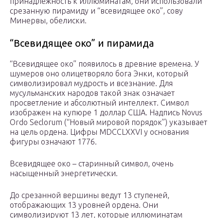
принадлежность к иллюминатам, они использовали
срезанную пирамиду и “всевидящее око”, сову
Минервы, обелиски.
“Всевидящее око” и пирамида
“Всевидящее око” появилось в древние времена. У
шумеров оно олицетворяло бога Энки, который
символизировал мудрость и всезнание. Для
мусульманских народов такой знак означает
просветление и абсолютный интеллект. Символ
изображен на купюре 1 доллар США. Надпись Novus
Ordo Seclorum (“Новый мировой порядок”) указывает
на цель ордена. Цифры MDCCLXXVI у основания
фигуры означают 1776.
Всевидящее око – старинный символ, очень
насыщенный энергетически.
До срезанной вершины ведут 13 ступеней,
отображающих 13 уровней ордена. Они
символизируют 13 лет, которые иллюминатам