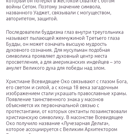
который он потерял в жестокой схватке с богом
войны Сетом. Поэтому значение символа,
названного Уаджет, связывали с могуществом,
авторитетом, защитой.
Последователи буддизма глаз внутри треугольника
называют пылающей жемчужиной Третьего глаза
Будды, он может означать высшую мудрость
духовного сознания. Для мусульман подобная
символика проявляет духовный центр места
просветления, а для американских индейцев – это
амулет Великого духа для победы над злом.
Христиане Всевидящее Око связывают с глазом Бога,
его светом и силой, а с конца 18 века загадочным
изображением стали украшать православные храмы.
Появление таинственного знака у масонов
объясняется их первоначальной связью с
протестантами, от которых сектанты позаимствовали
христианскую символику. В масонстве Всевидящее
Око получило название «Лучезарная Дельта»,
которое ассоциируется с Великим Архитектором