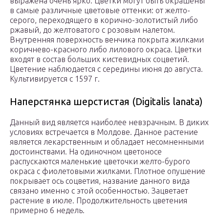
выражена очень ярко. Цветки могут быть окрашены
в самые различные цветовые оттенки: от желто-
серого, переходящего в корично-золотистый либо
ржавый, до желтоватого с розовым налетом.
Внутренняя поверхность венчика покрыта жилками
коричнево-красного либо лилового окраса. Цветки
входят в состав больших кистевидных соцветий.
Цветение наблюдается с середины июня до августа.
Культивируется с 1597 г.
Наперстянка шерстистая (Digitalis lanata)
Данный вид является наиболее невзрачным. В диких
условиях встречается в Молдове. Данное растение
является лекарственным и обладает несомненными
достоинствами. На одиночном цветоносе
распускаются маленькие цветочки желто-бурого
окраса с фиолетовыми жилками. Плотное опушение
покрывает ось соцветия, название данного вида
связано именно с этой особенностью. Зацветает
растение в июле. Продолжительность цветения
примерно 6 недель.