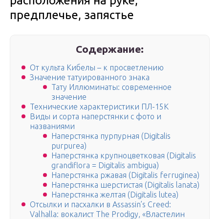
расположения на руке,
предплечье, запястье
Содержание:
От культа Кибелы – к просветлению
Значение татуированного знака
Тату Иллюминаты: современное
значение
Технические характеристики ПЛ-15К
Виды и сорта наперстянки с фото и
названиями
Наперстянка пурпурная (Digitalis
purpurea)
Наперстянка крупноцветковая (Digitalis
grandiflora = Digitalis ambigua)
Наперстянка ржавая (Digitalis ferruginea)
Наперстянка шерстистая (Digitalis lanata)
Наперстянка желтая (Digitalis lutea)
Отсылки и пасхалки в Assassin’s Creed:
Valhalla: вокалист The Prodigy, «Властелин