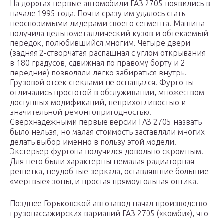
На дорогах первые автомобили ГАЗ 2705 появились в
начале 1995 года. Почти сразу им удалось стать
неоспоримыми лидерами своего сегмента. Машина
получила цельнометаллический кузов и обтекаемый
передок, полюбившийся многим. Четыре двери
(задняя 2-створчатая распашная с углом открывания
в 180 градусов, сдвижная по правому борту и 2
передние) позволяли легко забираться внутрь.
Грузовой отсек стеклами не оснащался. Фургоны
отличались простотой в обслуживании, множеством
доступных модификаций, неприхотливостью и
значительной ремонтопригодностью.
Сверхнадежными первые версии ГАЗ 2705 назвать
было нельзя, но малая стоимость заставляли многих
делать выбор именно в пользу этой модели.
Экстерьер фургона получился довольно скромным.
Для него были характерны немалая радиаторная
решетка, неудобные зеркала, оставлявшие большие
«мертвые» зоны, и простая прямоугольная оптика.
Позднее Горьковской автозавод начал производство
грузопассажирских вариаций ГАЗ 2705 («комби»), что