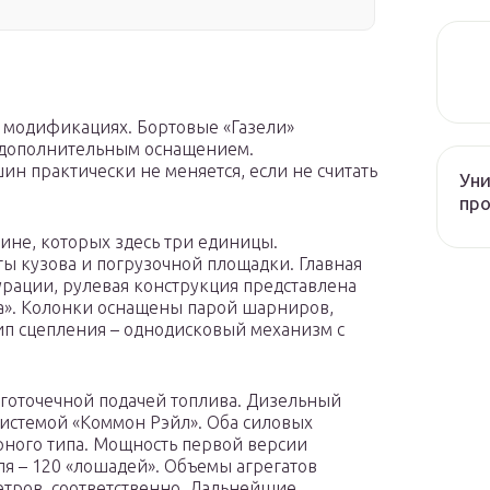
х модификациях. Бортовые «Газели»
 дополнительным оснащением.
н практически не меняется, если не считать
Уни
про
абине, которых здесь три единицы.
 кузова и погрузочной площадки. Главная
урации, рулевая конструкция представлена
а». Колонки оснащены парой шарниров,
Тип сцепления – однодисковый механизм с
готочечной подачей топлива. Дизельный
истемой «Коммон Рэйл». Оба силовых
рного типа. Мощность первой версии
ля – 120 «лошадей». Объемы агрегатов
етров, соответственно. Дальнейшие