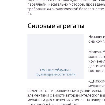
параллели, касательно моторов, проведены
требованиям экологической безопасности: 
4».
Силовые агрегаты
Независи
она комп
Модель У
мощность
кручения
достигает
Газ 3302: габариты и
соответс
грузоподъемность газели
«Движки»
механиче
облегчается гидравлическим усилителем.
элементами с амортизаторами-телескопами
механизм для снижения кренов на поворот
дисковый и барабанный тип.