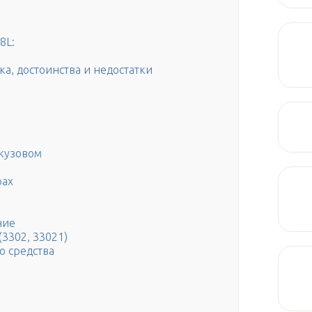
8L:
бка, достоинства и недостатки
 кузовом
рах
ние
(3302, 33021)
о средства