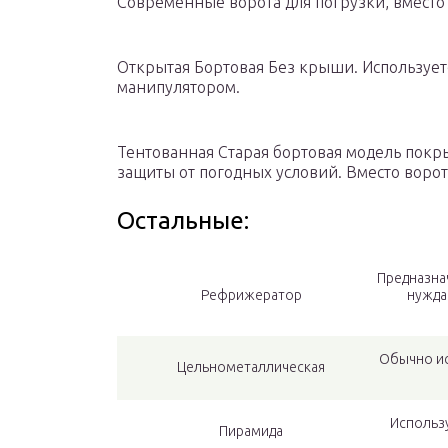
Современные ворота для погрузки, вместо 
Открытая Бортовая Без крыши. Использует
манипулятором.
Тентованная Старая бортовая модель покр
защиты от погодных условий. Вместо ворот
Остальные:
Предназна
Рефрижератор
нужда
Обычно ис
Цельнометаллическая
Использу
Пирамида