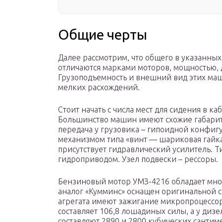
Общие черты
Далее рассмотрим, что общего в указанны
отличаются марками моторов, мощностью,
Грузоподъемность и внешний вид этих маши
мелких расхождений.
Стоит начать с числа мест для сидения в к
Большинство машин имеют схожие габариты
передача у грузовика – гипоидной конфиг
механизмом типа «винт — шариковая гайк
присутствует гидравлический усилитель. 
гидроприводом. Узел подвески – рессоры.
Бензиновый мотор УМЗ-4216 обладает мно
аналог «Кумминс» оснащен оригинальной с
агрегата имеют зажигание микропроцессо
составляет 106,8 лошадиных силы, а у дизе
составляют 2890 и 2800 кубических сантим