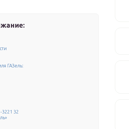
жание:
сти
ля ГАЗель:
-3221 32
ль»