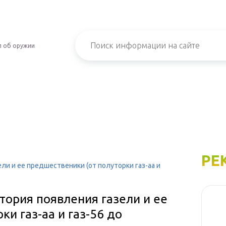
л об оружии
РЕ
ли и ее предшественики (от полуторки газ-аа и
тория появления газели и ее
и газ-аа и газ-56 до