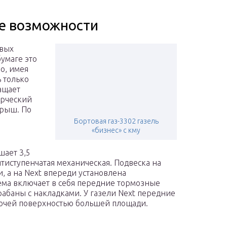
ие возможности
овых
бумаге это
о, имея
 только
ащает
ерческий
грыш. По
Бортовая газ-3302 газель
«бизнес» с кму
шает 3,5
ятиступенчатая механическая. Подвеска на
и, а на Next впереди установлена
ема включает в себя передние тормозные
абаны с накладками. У газели Next передние
бочей поверхностью большей площади.