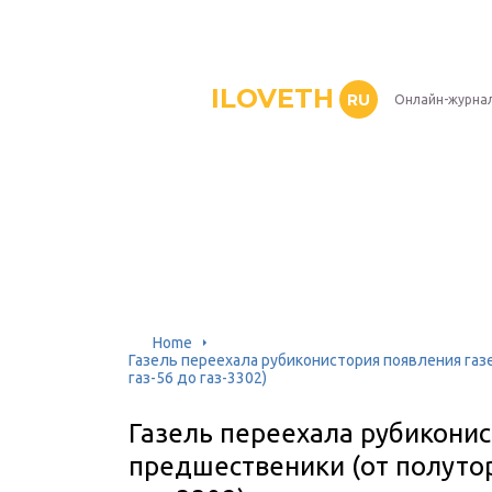
ILOVETH
RU
Онлайн-журна
Home
Газель переехала рубиконистория появления газе
газ-56 до газ-3302)
Газель переехала рубиконис
предшественики (от полуторк