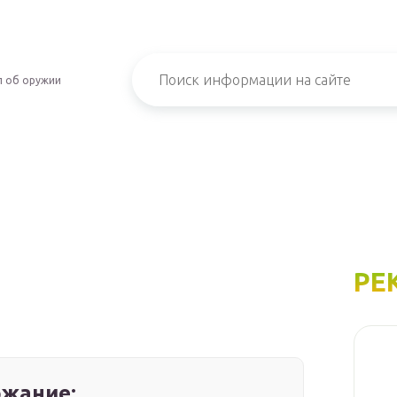
л об оружии
РЕ
жание: