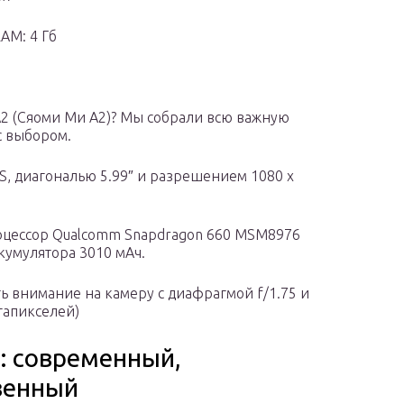
AM: 4 Гб
A2 (Сяоми Ми А2)? Мы собрали всю важную
с выбором.
PS, диагональю 5.99″ и разрешением 1080 x
роцессор Qualcomm Snapdragon 660 MSM8976
ккумулятора 3010 мАч.
ь внимание на камеру с диафрагмой f/1.75 и
гапикселей)
: современный,
венный