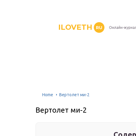
ILOVETH
RU
Онлайн-журна
Home
Вертолет ми-2
Вертолет ми-2
Содер