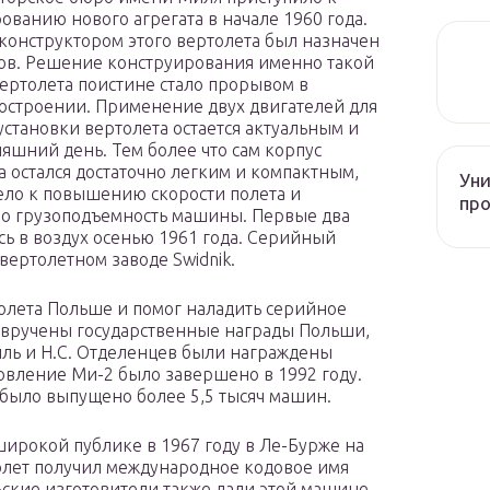
ованию нового агрегата в начале 1960 года.
конструктором этого вертолета был назначен
тов. Решение конструирования именно такой
ертолета поистине стало прорывом в
остроении. Применение двух двигателей для
установки вертолета остается актуальным и
няшний день. Тем более что сам корпус
а остался достаточно легким и компактным,
Уни
ело к повышению скорости полета и
про
о грузоподъемность машины. Первые два
ь в воздух осенью 1961 года. Серийный
 вертолетном заводе Swidnik.
толета Польше и помог наладить серийное
 вручены государственные награды Польши,
иль и Н.С. Отделенцев были награждены
вление Ми-2 было завершено в 1992 году.
 было выпущено более 5,5 тысяч машин.
ирокой публике в 1967 году в Ле-Бурже на
олет получил международное кодовое имя
ьские изготовители также дали этой машине