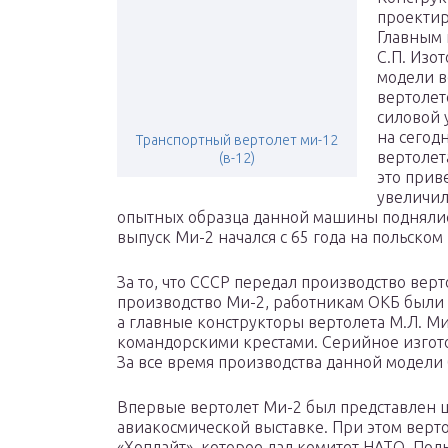
проектир
Главным 
С.П. Изо
модели в
вертолет
силовой 
на сегод
Транспортный вертолет ми-12
вертолет
(в-12)
это прив
увеличил
опытных образца данной машины поднялис
выпуск Ми-2 начался с 65 года на польском
За то, что СССР передал производство вер
производство Ми-2, работникам ОКБ были
а главные конструкторы вертолета М.Л. М
командорскими крестами. Серийное изгото
За все время производства данной модели
Впервые вертолет Ми-2 был представлен ш
авиакосмической выставке. При этом верт
«Хоплайт», которое дал комитет НАТО. Пол