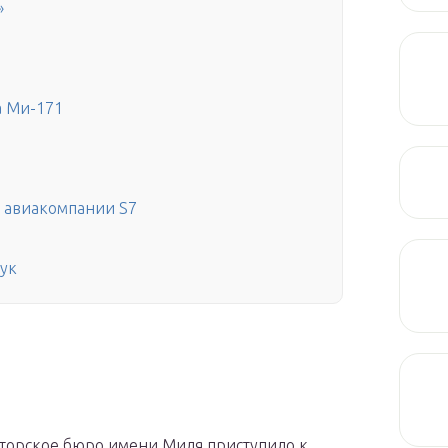
»
а Ми-171
1 авиакомпании S7
ук
торское бюро имени Миля приступило к