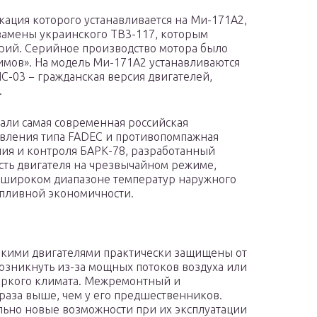
ация которого устанавливается на Ми-171А2,
замены украинского ТВ3-117, которым
рий. Серийное производство мотора было
имов». На модель Ми-171А2 устанавливаются
-03 − гражданская версия двигателей,
.
али самая современная российская
авления типа FADEC и противопомпажная
ния и контроля БАРК-78, разработанный
сть двигателя на чрезвычайном режиме,
 широком диапазоне температур наружного
опливной экономичности.
такими двигателями практически защищены от
возникнуть из-за мощных потоков воздуха или
жаркого климата. Межремонтный и
 раза выше, чем у его предшественников.
льно новые возможности при их эксплуатации