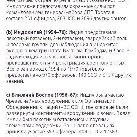
нейтральных стран по репатриации, созданной ООН.
Индия также предоставила охранные силы под
командованием генерал-майора
СПП Тората в
составе 231 офицера, 203 JCO и 5696 других рангов.
(b) Индокитай (1954–70):
Индия предоставила
пехотный батальон, 2-й батальон, гвардейский полк
и полевые группы для наблюдения в Индокитае,
включающем три штата Вьетнам, Камбоджу и Лаос. В
задачи входили, в частности, мониторинг,
прекращение огня и репатриация военнопленных.
Всего за период с 1954 по 1970 годы было
предоставлено 970 офицеров, 140 ССО и 6157 других
званий.
c) Ближний Восток (1956–67):
Индия была частью
Чрезвычайных вооруженных сил Организации
Объединенных Наций (ЧВС ООН), где впервые были
развернуты контингенты вооруженных войск. Вклад
Индии был пехотным батальоном и другими
элементами поддержки. За 11 лет в операциях
приняли участие 393 офицера, 409 ССО и 12383