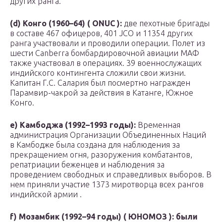
других ранга.
(d) Конго (1960–64) ( ONUC ):
две пехотные бригады
в составе 467 офицеров, 401 JCO и 11354 других
ранга участвовали и проводили операции. Полет из
шести Canberra бомбардировочной авиации МАФ
также участвовал в операциях. 39 военнослужащих
индийского контингента сложили свои жизни.
Капитан Г.С. Салария был посмертно награжден
Парамвир-чакрой за действия в Катанге, Южное
Конго.
e) Камбоджа (1992–1993 годы):
Временная
администрация Организации Объединенных Наций
в Камбодже была создана для наблюдения за
прекращением огня, разоружения комбатантов,
репатриации беженцев и наблюдения за
проведением свободных и справедливых выборов. В
нем приняли участие 1373 миротворца всех рангов
индийской армии .
f) Мозамбик (1992–94 годы) ( ЮНОМОЗ ): были