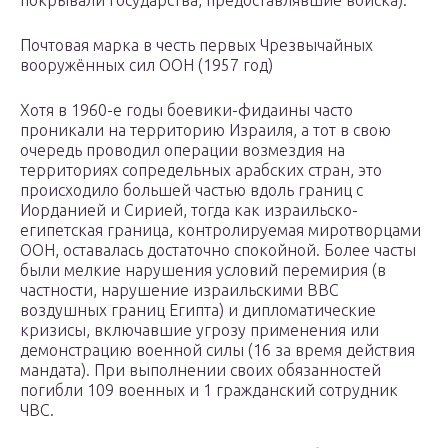
покрывали государства, предоставлявшие войска).
Почтовая марка в честь первых Чрезвычайных
вооружённых сил ООН (1957 год)
Хотя в 1960-е годы боевики-фидаины часто
проникали на территорию Израиля, а тот в свою
очередь проводил операции возмездия на
территориях сопредельных арабских стран, это
происходило большей частью вдоль границ с
Иорданией и Сирией, тогда как израильско-
египетская граница, контролируемая миротворцами
ООН, оставалась достаточно спокойной. Более часты
были мелкие нарушения условий перемирия (в
частности, нарушение израильскими ВВС
воздушных границ Египта) и дипломатические
кризисы, включавшие угрозу применения или
демонстрацию военной силы (16 за время действия
мандата). При выполнении своих обязанностей
погибли 109 военных и 1 гражданский сотрудник
ЧВС.