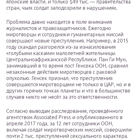
японские власти, и только $49 тыс. — правительства
стран, чьих солдат заподозрили в нарушениях.
Проблема давно находится в поле внимания
журналистов и правозащитников. Ежегодно
миротворцы и сотрудники гуманитарных миссий
совершают новые преступления. Например, в 2015
году скандал разгорелся из-за изнасилования
«голубыми касками» малолетней жительницы
Центральноафриканской Республики. Пан Ги Мун,
занимавший в то время пост Генсека ООН, сравнил
незаконные действия миротворцев с раковой
опухолью. Генсек признал, что преступления
совершаются миротворцами не только в ЦАР, но и в
других горячих точках планеты и что в большинстве
случаев никто не несёт за это ответственности.
Согласно выводам расследования, проведённого
агентством Associated Press и опубликованного в
апреле 2017 года, за 12 лет сотрудники ООН,
включая солдат миротворческих миссий, совершили
почти 2 тыс. преступлений сексуального характера.