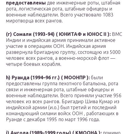
предоставлены
две инженерные роты, штабная
рота, логистическая рота, штабные офицеры и
военные наблюдатели. Всего участвовало 1083
миротворца всех рангов.
(г) Сомали (1993-94) ( ЮНИТАФ и ЮНОС II ):
ВМС
Индии и индийская армия принимали активное
участие в операциях ООН. Индийская армия
развернула бригадную группу, состоящую из 5000
человек всех рангов, а военно-морской флот —
четыре боевых корабля.
h) Руанда (1994–96 гг.) ( МООНПР ):
были
предоставлены группа пехотного батальона, рота
связи и инженерная рота, штабные офицеры и
военные наблюдатели. Всего приняли участие 956
человек из всех рангов. Бригадир Шива Кумар из
индийской армии (и.о.) был третий и последний
командующий силами войск ООН , работающих в
Руанде с декабря 1995 по март 1996 года.
i) Ангола (1989–1999 годы) ( КМООНА ):
помимо