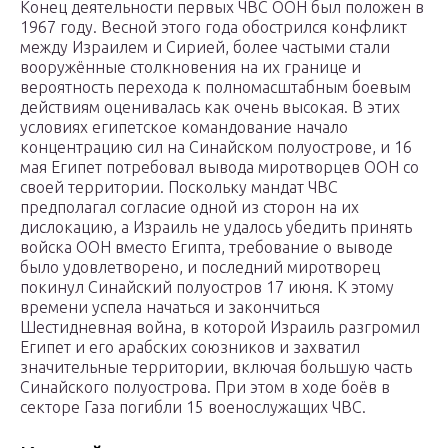
Конец деятельности первых ЧВС ООН был положен в
1967 году. Весной этого года обострился конфликт
между Израилем и Сирией, более частыми стали
вооружённые столкновения на их границе и
вероятность перехода к полномасштабным боевым
действиям оценивалась как очень высокая. В этих
условиях египетское командование начало
концентрацию сил на Синайском полуострове, и 16
мая Египет потребовал вывода миротворцев ООН со
своей территории. Поскольку мандат ЧВС
предполагал согласие одной из сторон на их
дислокацию, а Израиль не удалось убедить принять
войска ООН вместо Египта, требование о выводе
было удовлетворено, и последний миротворец
покинул Синайский полуостров 17 июня. К этому
времени успела начаться и закончиться
Шестидневная война, в которой Израиль разгромил
Египет и его арабских союзников и захватил
значительные территории, включая большую часть
Синайского полуострова. При этом в ходе боёв в
секторе Газа погибли 15 военослужащих ЧВС.