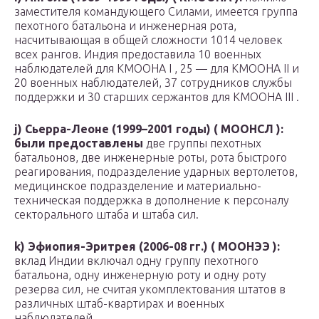
заместителя командующего Силами, имеется группа
пехотного батальона и инженерная рота,
насчитывающая в общей сложности 1014 человек
всех рангов. Индия предоставила 10 военных
наблюдателей для КМООНА I , 25 — для КМООНА II и
20 военных наблюдателей, 37 сотрудников службы
поддержки и 30 старших сержантов для КМООНА III .
j) Сьерра-Леоне (1999–2001 годы) ( МООНСЛ ):
были предоставлены
две группы пехотных
батальонов, две инженерные роты, рота быстрого
реагирования, подразделение ударных вертолетов,
медицинское подразделение и материально-
техническая поддержка в дополнение к персоналу
секторального штаба и штаба сил.
k) Эфиопия-Эритрея (2006-08 гг.) ( МООНЭЭ ):
вклад Индии включал одну группу пехотного
батальона, одну инженерную роту и одну роту
резерва сил, не считая укомплектования штатов в
различных штаб-квартирах и военных
наблюдателей.