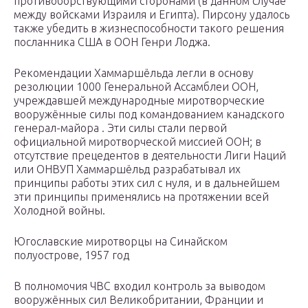
противоборствующими сторонами (в данном случае
между войсками Израиля и Египта). Пирсону удалось
также убедить в жизнеспособности такого решения
посланника США в ООН Генри Лоджа.
Рекомендации Хаммаршёльда легли в основу
резолюции 1000 Генеральной Ассамблеи ООН,
учреждавшей международные миротворческие
вооружённые силы под командованием канадского
генерал-майора . Эти силы стали первой
официальной миротворческой миссией ООН; в
отсутствие прецедентов в деятельности Лиги Наций
или ОНВУП Хаммаршёльд разрабатывал их
принципы работы этих сил с нуля, и в дальнейшем
эти принципы применялись на протяжении всей
Холодной войны.
Югославские миротворцы на Синайском
полуострове, 1957 год
В полномочия ЧВС входил контроль за выводом
вооружённых сил Великобритании, Франции и