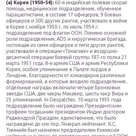
(а) Корея (1950–54):
60-я индийская полевая скорая
помощь, медицинское подразделение, обученное
парашютистами, в составе 17 офицеров, 9 боевых
офицеров и 300 других рангов, участвовало в войне
в Корее с ноября 1950 г. по июль 1954 г.
подразделение под флагом ООН. Помимо основной
роли подразделения, ADS и хирургическая бригада,
состоящая из семи офицеров и пяти других рангов,
участвовали в операции «Томагавк» и воздушно-
десантной операции боевой группы 187-го полка 21
марта 1951 года. 8-я армия США и армия Республики
Корея, особое упоминание в Палате лордов в
Лондоне, благодарности от командиров различных
формирований, в которые входило подразделение,
отдельные награды включали четыре бронзовых
звезды США, две чакры Махавир, шесть чакр Вира и
25 упоминаний. In-Despatches. 10 марта 1955 года
подразделение было награждено Президентским
трофеем тогдашним президентом Индии доктором
Раджендрой Прасадом, единственное, что было
награждено до сих пор. Генерал-лейтенант. К.С.
Тиммайя был назначен председателем Комиссии