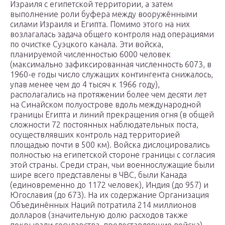
Израиля с египетской территории, а затем
выполнение роли буфера между вооружёнными
силами Израиля и Египта. Помимо этого на них
возлагалась задача общего контроля над операциями
по очистке Суэцкого канала. Эти войска,
планируемой численностью 6000 человек
(максимально зафиксированная численность 6073, в
1960-е годы число служащих контингента снижалось,
упав менее чем до 4 тысяч к 1966 году),
располагались на протяжении более чем десяти лет
на Синайском полуострове вдоль международной
границы Египта и линий прекращения огня (в общей
сложности 72 постоянных наблюдательных поста,
осуществлявших контроль над территорией
площадью почти в 500 км). Войска дислоцировались
полностью на египетской стороне границы с согласия
этой страны. Среди стран, чьи военнослужащие были
шире всего представлены в ЧВС, были Канада
(единовременно до 1172 человек), Индия (до 957) и
Югославия (до 673). На их содержание Организация
Объединённых Наций потратила 214 миллионов
долларов (значительную долю расходов также