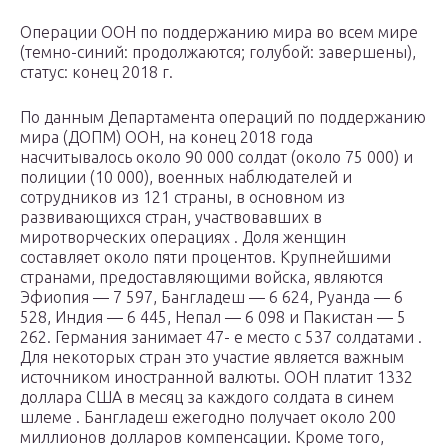
Операции ООН по поддержанию мира во всем мире
(темно-синий: продолжаются; голубой: завершены),
статус: конец 2018 г.
По данным Департамента операций по поддержанию
мира (ДОПМ)
ООН, на
конец 2018 года
насчитывалось около 90 000 солдат (около 75 000) и
полиции (10 000), военных наблюдателей и
сотрудников из 121 страны, в основном из
развивающихся стран, участвовавших в
миротворческих операциях . Доля женщин
составляет около пяти процентов. Крупнейшими
странами, предоставляющими войска, являются
Эфиопия — 7 597, Бангладеш — 6 624, Руанда — 6
528, Индия — 6 445, Непал — 6 098 и Пакистан — 5
262. Германия занимает 47- е место с 537 солдатами .
Для некоторых стран это участие является важным
источником иностранной валюты. ООН платит 1332
доллара США в месяц за каждого
солдата в
синем
шлеме . Бангладеш ежегодно получает около 200
миллионов долларов компенсации. Кроме того,