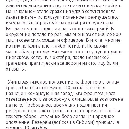
живой силы и количеству техники советские войска.
На начальном этапе сражения удача сопутствовала
захватчикам – используя численное преимущество,
им удалось в первых числах октября окружить на
Вяземском направлении пять советских армий. В
окружение попало по разным оценкам от 600 до 800
тысяч советских солдат и офицеров. В итоге, многие
из них попали в плен, либо погибли. По своим
масштабам трагедия Вяземского котла уступает лишь
Киевскому котлу. К 7 октября, после Вяземской
трагедии, практически все дороги на столицу были
открыты.
Учитывая тяжелое положение на фронте в столицу
срочно был вызван Жуков. 10 октября он был
назначен командующим западным фронтом и вся
ответственность за оборону столицы была возложена
на него. Требовалось время для подтягивания
резервов с востока страны, и на это время основная
тяжесть оборонительных боёв легла на народное
ополчение. Резервы (войска из Сибири) прибыли в
столицу 19 октября.