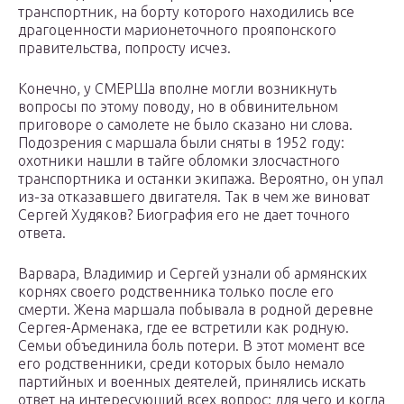
транспортник, на борту которого находились все
драгоценности марионеточного прояпонского
правительства, попросту исчез.
Конечно, у СМЕРШа вполне могли возникнуть
вопросы по этому поводу, но в обвинительном
приговоре о самолете не было сказано ни слова.
Подозрения с маршала были сняты в 1952 году:
охотники нашли в тайге обломки злосчастного
транспортника и останки экипажа. Вероятно, он упал
из-за отказавшего двигателя. Так в чем же виноват
Сергей Худяков? Биография его не дает точного
ответа.
Варвара, Владимир и Сергей узнали об армянских
корнях своего родственника только после его
смерти. Жена маршала побывала в родной деревне
Сергея-Арменака, где ее встретили как родную.
Семьи объединила боль потери. В этот момент все
его родственники, среди которых было немало
партийных и военных деятелей, принялись искать
ответ на интересующий всех вопрос: для чего и когда