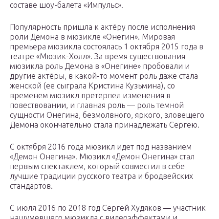
составе шоу-балета «Импульс».
Популярность пришла к актёру после исполнения
роли Демона в мюзикле «Онегин». Мировая
премьера мюзикла состоялась 1 октября 2015 года в
театре «Мюзик-Холл». За время существования
мюзикла роль Демона в «Онегине» пробовали и
другие актёры, в какой-то момент роль даже стала
женской (ее сыграла Кристина Кузьмина), со
временем мюзикл претерпел изменения в
повествовании, и главная роль — роль темной
сущности Онегина, безмолвного, яркого, зловещего
Демона окончательно стала принадлежать Сергею.
С октября 2016 года мюзикл идет под названием
«Демон Онегина». Мюзикл «Демон Онегина» стал
первым спектаклем, который совмеcтил в себе
лучшие традиции русского театра и бродвейских
стандартов.
С июля 2016 по 2018 год Сергей Худяков — участник
нашумевшего мюзикла с видеоэффектами и