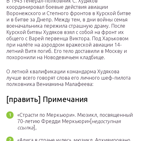
В 1943 генерал-полковник С. Худяков
координировал боевые действия авиации
Воронежского и Степного фронтов в Курской битве
и в битве за Днепр. Между тем, в дни войны семья
военачальника пережила страшную драму. После
Курской битвы Худяков взял с собой на фронт их
общего с Варей первенца Виктора. Под Харьковом
при налёте на аэродром вражеской авиации 14-
летний Витя погиб. Его тело доставили в Москву и
похоронили на Новодевичьем кладбище.
О летной квалификации командарма Худякова
лучше всего говорят слова его личного шеф-пилота
полковника Вениамина Малафеева:
[править] Примечания
«Страсти по Меркьюри». Мюзикл, посвященный
70-летию Фредди Меркьюри»[
недоступная
ссылка
],
«Алиса в стране чудес», мюзикл.
Архивировано