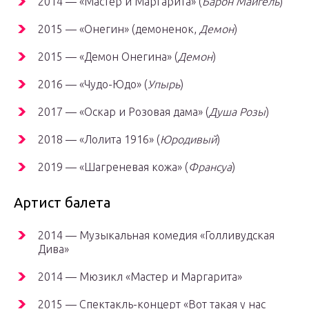
2014 — «Мастер и Маргарита» (
Барон Майгель
)
2015 — «Онегин» (демоненок,
Демон
)
2015 — «Демон Онегина» (
Демон
)
2016 — «Чудо-Юдо» (
Упырь
)
2017 — «Оскар и Розовая дама» (
Душа Розы
)
2018 — «Лолита 1916» (
Юродивый
)
2019 — «Шагреневая кожа» (
Франсуа
)
Артист балета
2014 — Музыкальная комедия «Голливудская
Дива»
2014 — Мюзикл «Мастер и Маргарита»
2015 — Спектакль-концерт «Вот такая у нас