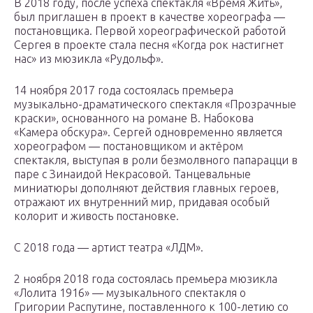
В 2018 году, после успеха спектакля «Время Жить»,
был приглашен в проект в качестве хореографа —
постановщика. Первой хореографической работой
Сергея в проекте стала песня «Когда рок настигнет
нас» из мюзикла «Рудольф».
14 ноября 2017 года состоялась премьера
музыкально-драматического спектакля «Прозрачные
краски», основанного на романе В. Набокова
«Камера обскура». Сергей одновременно является
хореографом — постановщиком и актёром
спектакля, выступая в роли безмолвного папарацци в
паре с Зинаидой Некрасовой. Танцевальные
миниатюры дополняют действия главных героев,
отражают их внутренний мир, придавая особый
колорит и живость постановке.
С 2018 года — артист театра «ЛДМ».
2 ноября 2018 года состоялась премьера мюзикла
«Лолита 1916» — музыкального спектакля о
Григории Распутине, поставленного к 100-летию со