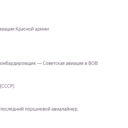
/ Авиация Красной армии
й бомбардировщик — Советская авиация в ВОВ
 (СССР)
4 — последний поршневой авиалайнер.