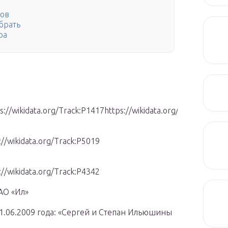
тов
брать
ра
s://wikidata.org/Track:P1417https://wikidata.org/Track:P2450
://wikidata.org/Track:P5019
://wikidata.org/Track:P4342
АО «Ил»
11.06.2009 года: «Сергей и Степан Ильюшины