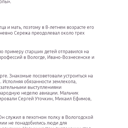
опы».
а и мать, поэтому в 8-летнем возрасте его
невно Сережа преодолевал около трех
по примеру старших детей отправился на
профессий в Вологде, Ивано-Вознесенске и
урге. Знакомые посоветовали устроиться на
 Исполняя обязанности землекопа,
казательными выступлениями
народную неделю авиации. Мальчик
ировали Сергей Уточкин, Михаил Ефимов,
Он служил в пехотном полку в Вологодской
рмии не понадобились люди для