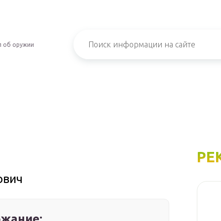
л об оружии
РЕ
ович
жание: