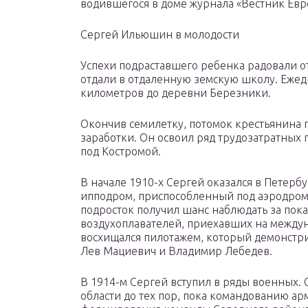
водившегося в доме журнала «Вестник Евр
Сергей Ильюшин в молодости
Успехи подраставшего ребенка радовали отц
отдали в отдаленную земскую школу. Ежед
километров до деревни Березники.
Окончив семилетку, потомок крестьянина 
заработки. Он освоил ряд трудозатратных 
под Костромой.
В начале 1910-х Сергей оказался в Петерб
ипподром, приспособленный под аэродром.
подросток получил шанс наблюдать за по
воздухоплавателей, приехавших на между
восхищался пилотажем, который демонстр
Лев Мациевич и Владимир Лебедев.
В 1914-м Сергей вступил в ряды военных. 
области до тех пор, пока командованию а