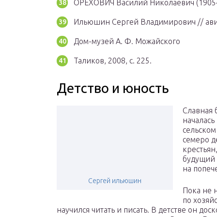
ОРЕХОВИЧ Василий Николаевич (190
Ильюшин Сергей Владимирович // ави
Дом-музей А. Ф. Можайского
Таликов, 2008, с. 225.
Детство и юность
Славная
началась
сельском
семеро д
крестьян
будущий 
на попеч
Сергей ильюшин
Пока не 
по хозяй
научился читать и писать. В детстве он дос