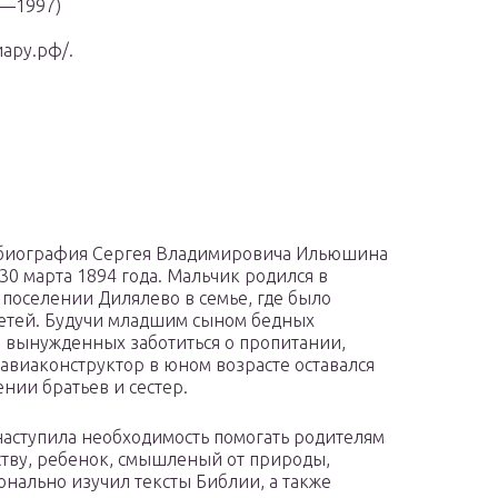
5—1997)
ару.рф/.
 биография Сергея Владимировича Ильюшина
 30 марта 1894 года. Мальчик родился в
 поселении Дилялево в семье, где было
етей. Будучи младшим сыном бедных
, вынужденных заботиться о пропитании,
авиаконструктор в юном возрасте оставался
ении братьев и сестер.
наступила необходимость помогать родителям
ству, ребенок, смышленый от природы,
конально изучил тексты Библии, а также