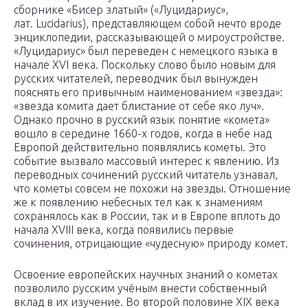
сборнике «Бисер златый» («Луцидариус»,
лат. Lucidarius), представляющем собой нечто вроде
энциклопедии, рассказывающей о мироустройстве.
«Луцидариус» был переведен с немецкого языка в
начале XVI века. Поскольку слово было новым для
русских читателей, переводчик был вынужден
пояснять его привычным наименованием «звезда»:
«звезда комита дает блистание от себе яко луч».
Однако прочно в русский язык понятие «комета»
вошло в середине 1660-х годов, когда в небе над
Европой действительно появлялись кометы. Это
событие вызвало массовый интерес к явлению. Из
переводных сочинений русский читатель узнавал,
что кометы совсем не похожи на звезды. Отношение
же к появлению небесных тел как к знамениям
сохранялось как в России, так и в Европе вплоть до
начала XVIII века, когда появились первые
сочинения, отрицающие «чудесную» природу комет.
Освоение европейских научных знаний о кометах
позволило русским учёным внести собственный
вклад в их изучение. Во второй половине XIX века