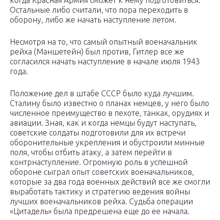
когда Красная Армия сможет к нему подготовиться.
Остальные либо считали, что пора переходить в
оборону, либо же начать наступление летом.
Несмотря на то, что самый опытный военачальник
рейха (Маншетейн) был против, Гитлер все же
согласился начать наступление в начале июля 1943
года.
Положение дел в штабе СССР было куда лучшим.
Сталину было известно о планах немцев, у него было
численное преимущество в пехоте, танках, орудиях и
авиации. Зная, как и когда немцы будут наступать,
советские солдаты подготовили для их встречи
оборонительные укрепления и обустроили минные
поля, чтобы отбить атаку, а затем перейти в
контрнаступление. Огромную роль в успешной
обороне сыграл опыт советских военачальников,
которые за два года военных действий все же смогли
выработать тактику и стратегию ведения войны
лучших военачальников рейха. Судьба операции
«Цитадель» была предрешена еще до ее начала.