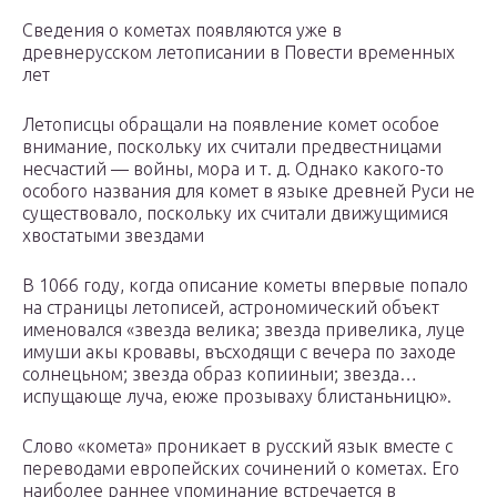
Сведения о кометах появляются уже в
древнерусском летописании в Повести временных
лет
Летописцы обращали на появление комет особое
внимание, поскольку их считали предвестницами
несчастий — войны, мора и т. д. Однако какого-то
особого названия для комет в языке древней Руси не
существовало, поскольку их считали движущимися
хвостатыми звездами
В 1066 году, когда описание кометы впервые попало
на страницы летописей, астрономический объект
именовался «звезда велика; звезда привелика, луце
имуши акы кровавы, въсходящи с вечера по заходе
солнецьном; звезда образ копииныи; звезда…
испущающе луча, еюже прозываху блистаньницю».
Слово «комета» проникает в русский язык вместе с
переводами европейских сочинений о кометах. Его
наиболее раннее упоминание встречается в