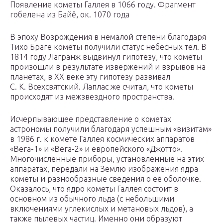
Появление кометы Галлея в 1066 году. Фрагмент
гобелена из Байё, ок. 1070 года
В эпоху Возрождения в немалой степени благодаря
Тихо Браге кометы получили статус небесных тел. В
1814 году Лагранж выдвинул гипотезу, что кометы
произошли в результате извержений и взрывов на
планетах, в XX веке эту гипотезу развивал
С. К. Всехсвятский. Лаплас же считал, что кометы
происходят из межзвездного пространства.
Исчерпывающее представление о кометах
астрономы получили благодаря успешным «визитам»
в 1986 г. к комете Галлея космических аппаратов
«Вега-1» и «Вега-2» и европейского «Джотто».
Многочисленные приборы, установленные на этих
аппаратах, передали на Землю изображения ядра
кометы и разнообразные сведения о её оболочке.
Оказалось, что ядро кометы Галлея состоит в
основном из обычного льда (с небольшими
включениями углекислых и метановых льдов), а
также пылевых частиц. Именно они образуют