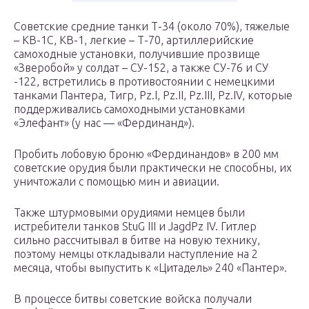
Советские средние танки Т-34 (около 70%), тяжелые
– КВ-1С, КВ-1, легкие – Т-70, артиллерийские
самоходные установки, получившие прозвище
«Зверобой» у солдат – СУ-152, а также СУ-76 и СУ
-122, встретились в противостоянии с немецкими
танками Пантера, Тигр, Pz.I, Pz.II, Pz.III, Pz.IV, которые
поддерживались самоходными установками
«Элефант» (у нас — «Фердинанд»).
Пробить лобовую броню «Фердинандов» в 200 мм
советские орудия были практически не способны, их
уничтожали с помощью мин и авиации.
Также штурмовыми орудиями немцев были
истребители танков StuG III и JagdPz IV. Гитлер
сильно рассчитывал в битве на новую технику,
поэтому немцы откладывали наступление на 2
месяца, чтобы выпустить к «Цитадель» 240 «Пантер».
В процессе битвы советские войска получали