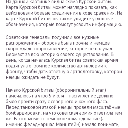
На данной картинке видна схема Курской битвы.
Карта Курской битвы может наглядно показать, как
действовали боевые соединения в ходе сражения. На
карте Курской битвы вы также увидите условные
обозначения, которые помогут усвоить информацию.
Советские генералы получили все нужные
распоряжения – оборона была прочна и немцев
скоро ждало сопротивление, которое не получал
Вермахт за всю историю своего существования. В
день, когда началась Курская битва советская армия
подтянула огромное количество артиллерии к
фронту, чтобы дать ответную артподготовку, которой
немцы ожидать не будут.
Начало Курской битвы (оборонительный этап)
намечалось на утро 5 июля – наступление должно
было пройти сразу с северного и южного фаса.
Перед танковой атакой немцы провели масштабные
бомбардировки, на что советская армия ответила тем
же. В этот момент немецкое командование (а
именно фельдмаршал Манштейн) начало понимать,