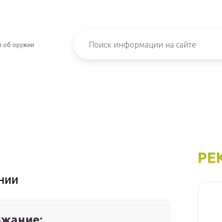
л об оружии
РЕ
нии
жание: