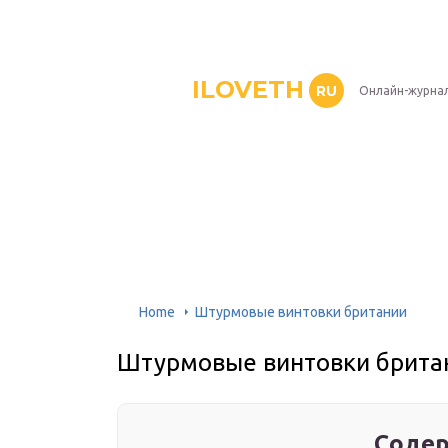
ILOVETH
RU
Онлайн-журна
Home
Штурмовые винтовки британии
Штурмовые винтовки брита
Содер