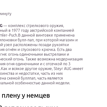
минуту
UG
— комплекс стрелкового оружия,
ый в 1977 году австрийской компанией
imler-Puch.В данной винтовке применена
мпоновки булл-пап, при которой магазин и
й узел расположены позади рукоятки
ия огнём и спускового крючка. Есть два
гня: огонь одиночными выстрелами и
ческий огонь. Также возможна модернизация
ния огня одиночными и с отсечкой по 3
.Как и всякое другое оружие, Steyr AUG имеет
оинства и недостатки, часть из них
ена схемой буллпап, часть является
альной особенностью данной модели.
 плену у немцев