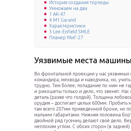
История создания торпеды
Умножаем на два
1 AK-47
4 M1 Garand
Характеристики
3 Lee-Enfield SMLE
Планер МиГ-27
Уязвимые места машин
Во фронтальной проекции у нас уязвимых м
командира, мехвода и наводчика, но, учит
трудно. Тем более, попадание по ним не г
и рикошеты только и дело, что звенят. На
деталь (разве что голдой). Толщина лобово
орудия – достигает целых 600мм. Пробить 
там всего 207мм приведенной брони, но поп
малыми габаритами. Нижняя половина борт
двойной ряд гусениц делают своё дело. В
неплохим углом. С обоих сторон (в задней) 