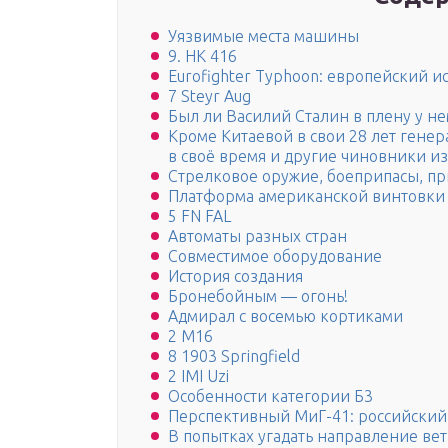
Уязвимые места машины
9. HK 416
Eurofighter Typhoon: европейский и
7 Steyr Aug
Был ли Василий Сталин в плену у н
Кроме Китаевой в свои 28 лет генер
в своё время и другие чиновники и
Стрелковое оружие, боеприпасы, при
Платформа американской винтовки
5 FN FAL
Автоматы разных стран
Совместимое оборудование
История создания
Бронебойным — огонь!
Адмирал с восемью кортиками
2 M16
8 1903 Springfield
2 IMI Uzi
Особенности категории Б3
Перспективный МиГ-41: российский
В попытках угадать направление ве