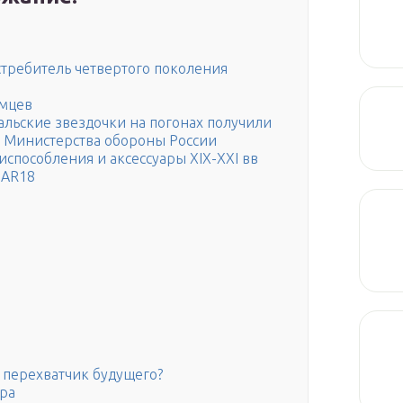
стребитель четвертого поколения
емцев
альские звездочки на погонах получили
з Министерства обороны России
способления и аксессуары XIX-XXI вв
 AR18
 перехватчик будущего?
тра