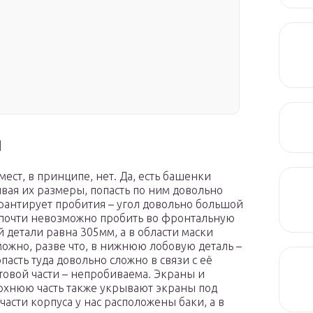
ы
ест, в принципе, нет. Да, есть башенки
ывая их размеры, попасть по ним довольно
арантирует пробития – угол довольно большой
с почти невозможно пробить во фронтальную
й детали равна 305мм, а в области маски
можно, разве что, в нижнюю лобовую деталь –
асть туда довольно сложно в связи с её
овой части – непробиваема. Экраны и
ерхнюю часть также укрывают экраны под
части корпуса у нас расположены баки, а в