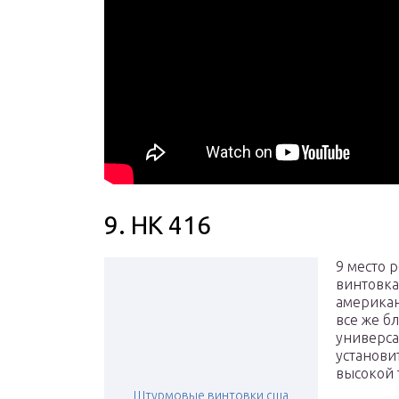
9. HK 416
9 место 
винтовк
американ
все же б
универса
установи
высокой 
Штурмовые винтовки сша