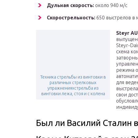
Дульная скорость:
около 940 м/с
Скорострельность:
650 выстрелов в 
Steyr A
выпущенн
Steyr-Da
схема ко
затворны
управлен
режима о
автомати
Техника стрельбы из винтовки в
для веде
различных стрелковых
упражненияхстрельба из
выстрела
винтовки лежа, стоя и с колена
свои дост
обусловл
индивиду
Был ли Василий Сталин в