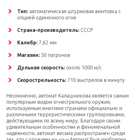
Тип:
автоматическая штурмовая винтовка с
опцией одиночного огня
Страна-производитель:
СССР
Калибр:
7,62 мм
Магазин:
30 патронов
Дульная скорость:
около 1000 м/с
Скорострельность:
710 выстрелов в минуту
Несомненно, автомат Калашникова является самым
популярным видом огнестрельного оружия,
используемым многими странами официально и
различными террористическими группировками,
действующими по всему миру. Благодаря своим
удивительным особенностям и феноменальной
надежности, автомат весьма распространен среди
тех, кто с оружием на
«ты»
.Автомат был изобретен