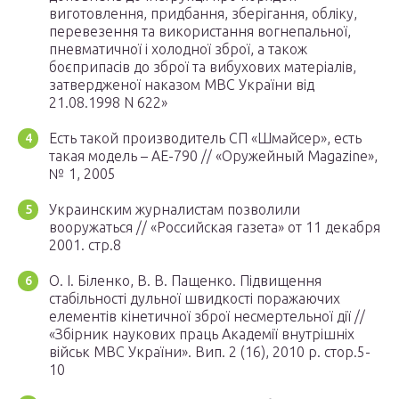
виготовлення, придбання, зберігання, обліку,
перевезення та використання вогнепальної,
пневматичної і холодної зброї, а також
боєприпасів до зброї та вибухових матеріалів,
затвердженої наказом МВС України від
21.08.1998 N 622»
Есть такой производитель СП «Шмайсер», есть
такая модель – АЕ-790 // «Оружейный Magazine»,
№ 1, 2005
Украинским журналистам позволили
вооружаться // «Российская газета» от 11 декабря
2001. стр.8
О. І. Біленко, В. В. Пащенко. Підвищення
стабільності дульної швидкості поражаючих
елементів кінетичної зброї несмертельної дії //
«Збірник наукових праць Академії внутрішніх
військ МВС України». Вип. 2 (16), 2010 р. стор.5-
10