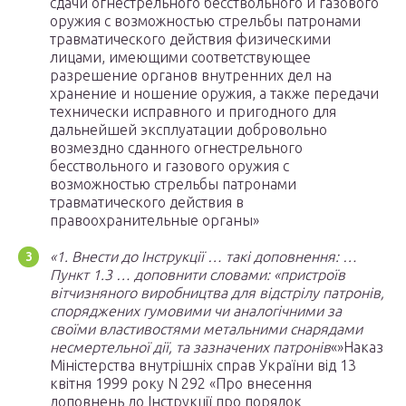
сдачи огнестрельного бесствольного и газового
оружия с возможностью стрельбы патронами
травматического действия физическими
лицами, имеющими соответствующее
разрешение органов внутренних дел на
хранение и ношение оружия, а также передачи
технически исправного и пригодного для
дальнейшей эксплуатации добровольно
возмездно сданного огнестрельного
бесствольного и газового оружия с
возможностью стрельбы патронами
травматического действия в
правоохранительные органы»
«1. Внести до Інструкції … такі доповнення: …
Пункт 1.3 … доповнити словами: «пристроїв
вітчизняного виробництва для відстрілу патронів,
споряджених гумовими чи аналогічними за
своїми властивостями метальними снарядами
несмертельної дії, та зазначених патронів
«»Наказ
Міністерства внутрішніх справ України від 13
квітня 1999 року N 292 «Про внесення
доповнень до Інструкції про порядок