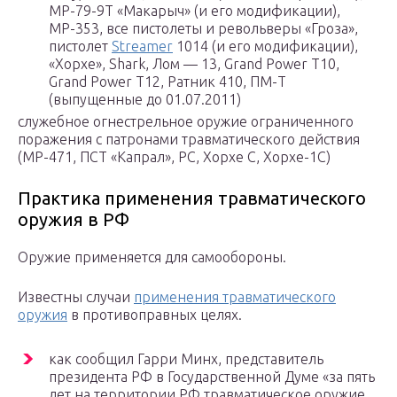
MP-79-9Т «Макарыч» (и его модификации),
МР-353, все пистолеты и револьверы «Гроза»,
пистолет
Streamer
1014 (и его модификации),
«Хорхе», Shark, Лом — 13, Grand Power Т10,
Grand Power Т12, Ратник 410, ПМ-Т
(выпущенные до 01.07.2011)
служебное огнестрельное оружие ограниченного
поражения с патронами травматического действия
(МР-471, ПСТ «Капрал», РС, Хорхе С, Хорхе-1С)
Практика применения травматического
оружия в РФ
Оружие применяется для самообороны.
Известны случаи
применения травматического
оружия
в противоправных целях.
как сообщил Гарри Минх, представитель
президента РФ в Государственной Думе «за пять
лет на территории РФ травматическое оружие