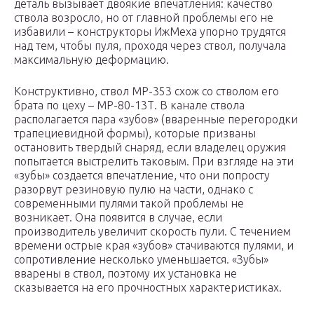
деталь вызывает двоякие впечатления: качество
ствола возросло, но от главной проблемы его не
избавили – конструкторы ИжМеха упорно трудятся
над тем, чтобы пуля, проходя через ствол, получала
максимальную деформацию.
Конструктивно, ствол МР-353 схож со стволом его
брата по цеху – МР-80-13Т. В канале ствола
располагается пара «зубов» (вваренные перегородки
трапециевидной формы), которые призваны
остановить твердый снаряд, если владелец оружия
попытается выстрелить таковым. При взгляде на эти
«зубы» создается впечатление, что они попросту
разорвут резиновую пулю на части, однако с
современными пулями такой проблемы не
возникает. Она появится в случае, если
производитель увеличит скорость пули. С течением
времени острые края «зубов» стачиваются пулями, и
сопротивление несколько уменьшается. «Зубы»
вварены в ствол, поэтому их установка не
сказывается на его прочностных характеристиках.