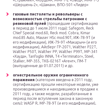
«Стражник», «Кордон», ММРТ-2 «Овод», ММРТ-3
«Шершень-2», «Шаман», ВПО-501 «Лидер»
газовые пистолеты и револьверы с
возможностью стрельбы патронами с
резиновой пулей
(прошедшие сертификацию
в период до 1 июля 2011 года): Safegom, Reck
Chief Special mod.60, Reck mod. Cobra, Kimar
mod.85 Auto, Mauser HSc mod.90T, ИЖ-78-9Т (и
его модификации), ИЖ-79-9Т «Макарыч» (и его
модификации), Айсберг ГР-2071, Walther P22Т,
Walther P50T, Walther PP, Walther Р99Т, МР-341
«Хауда», Tanfoglio INNA, Т4 «Terminator», Steel,
Stalker, МР-355, ТКБ-0216Т «Агент», ПМ-Т
(выпущенные до 01.07.2011) и др.
огнестрельное оружие ограниченного
поражения
(категория введена в 2011 году,
сертификацию прошли некоторые модели, уже
производившиеся и находившиеся в продаже к
2011 году, а также модели, разработанные в
период после вступления закона в законную
силу): WASP R, MP-78-9Т (и его модификации),