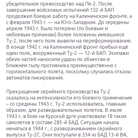
убедительное превосходство над Пе-2. После
завершения войсковых испытаний 132-й БАП
продолжил боевую работу на Калининском фронте, а
с февраля 1943 г. — на Юго-Западном. До середины
апреля 1943 г. было потеряно (по боевым и
небоевым причинам) более половины имевшихся
Ту-2, после чего полк вывели на переформирование.
В конце 1942 г. на Калининский фронт прибыл ещё
один полк, вооруженный Ту-2 — 12-й БАП. Экипажи
обеих частей наносили удары по объектам в
ближнем тылу противника преимущественно с
горизонтального полета, поскольку случались отказы
автоматов пикирования.
Прекращение серийного производства Ту-2
сказалось на интенсивности его боевого применения
– со средины 1943 г. Ту-2 использовались, главным
образом, для разведывательных полетов. В июле
1943 г, в боях на Курской дуге участвовали 18 таких
самолетов в составе 285-й БАД. Ситуация начала
меняться в 1944 г., с разворачиванием серийного
выпуска Ту-2С. Они поступали в 334-ю БАД 13-й ВА,