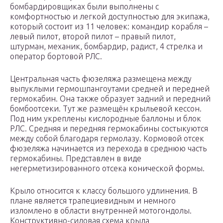
бомбардировщиках были выполнены с
комфортностью и легкой доступностью для экипажа,
который состоит из 11 человек: командир корабля –
левый пилот, второй пилот – правый пилот,
штурман, механик, бомбардир, радист, 4 стрелка и
оператор бортовой РЛС.
Центральная часть фюзеляжа размещена между
выпуклыми гермошпангоутами средней и передней
гермокабин. Она также образует задний и передний
бомбоотсеки. Тут же размещён крыльевой кессон.
Под ним укреплены кислородные баллоны и блок
РЛС. Средняя и передняя гермокабины состыкуются
между собой благодаря гермолазу. Кормовой отсек
фюзеляжа начинается из перехода в среднюю часть
гермокабины. Представлен в виде
негерметизированного отсека конической формы.
Крыло относится к классу большого удлинения. В
плане является трапециевидным и немного
изломлено в области внутренней мотогондолы.
Конструктивно-силовая схема крыла