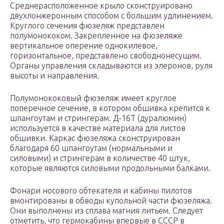
Среднерасположенное крыло сконструировано
двухлонжеронным способом с большим удлинением.
Круглого сечения фюзеляж представлен
полумонококом. Закрепленное на фюзеляже
вертикальное оперение однокилевое,
горизонтальное, представлено свободнонесущим.
Органы управления складываются из элеронов, руля
высоты и направления.
Полумонококовый фюзеляж имеет круглое
поперечное сечение, в котором обшивка крепится к
шпангоутам и стрингерам. Д-16Т (дуралюмин)
используется в качестве материала для листов
обшивки. Каркас фюзеляжа сконструирован
благодаря 60 шпангоутам (нормальными и
силовыми) и стрингерам в количестве 40 штук,
которые являются силовыми продольными балками.
Фонари носового обтекателя и кабины пилотов
вмонтированы в обводы купольной части фюзеляжа.
Они выполнены из сплава магния литьем. Следует
отметить, что гермокабины впервые в СССР в