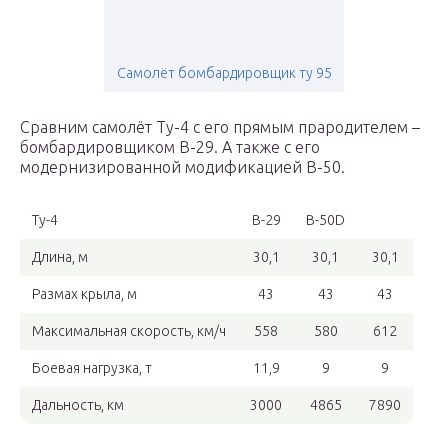
Самолёт бомбардировщик ту 95
Сравним самолёт Ту-4 с его прямым прародителем –
бомбардировщиком B-29. А также с его
модернизированной модификацией B-50.
Ту-4
B-29
B-50D
Длина, м
30,1
30,1
30,1
Размах крыла, м
43
43
43
Максимальная скорость, км/ч
558
580
612
Боевая нагрузка, т
11,9
9
9
Дальность, км
3000
4865
7890