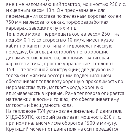
внешне напоминающий трактор, мощностью 250 л.с.
и сцепным весом 18 т. Он предназначен для
перемещения состава по железным дорогам колеи
750 мм на лесозаготовках, торфоразработках,
карьерах, заводских путях и т.д.
Тепловоз может перемещать состав весом 250 т на
подъём 0,1 % со скоростью 10 км/ч, имеет кузов
кабинно-капотного типа и гидромеханическую
передачу, благодаря которой у него хорошие
динамические качества, экономичная тяговая
характеристика, простое управление. Тепловоз
ТУ4 — тележечной конструкции; две двухосные
тележки с мягким рессорным подвешиванием
обеспечивают тепловозу хорошую проходимость по
неровностям пути, мягкость хода, хорошую
вписываемость в кривые. Рама тепловоза опирается
на тележки в восьми точках, что обеспечивает ему
мягкость и бесшумность хода.
На тепловозе ТУ4 установлен дизельный двигатель
У1Д6-250ТК, который развивает мощность 250 л. с.
при номинальном числе оборотов 1500 в минуту.
Крутящий момент от двигателя на оси передаётся