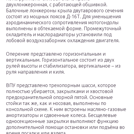
двухлонжеронная, с работающей обшивкой.
Балочные лонжероны крыла двутаврового сечения
состоят из мощных поясов Д-16Т. Для уменьшения
аэродинамического сопротивления мотогондолы
выполнены в обтекаемой форме. Промежуточный
охладитель и маслорадиаторы установили под
лобовой воздухозаборник охлаждения двигателя.
Оперение представлено горизонтальным и
вертикальным. Горизонтальное состоит из двух
рулей высоты и стабилизатора, вертикальное – из
руля направления и киля.
ВПУ представлено трехопорным шасси, которое
полностью убирается, закрылками и хвостовой
предохранительной опорной пятой. Основные
стойки так же, как и носовая, выполнены по
консольной схеме. К ним встроены масляно-газовые
амортизаторы и сдвоенные колеса. Бесщелевые
односекционные закрылки выполняют функцию
дополнительной помощи остановки или подъёма во
время посадки или взлета.