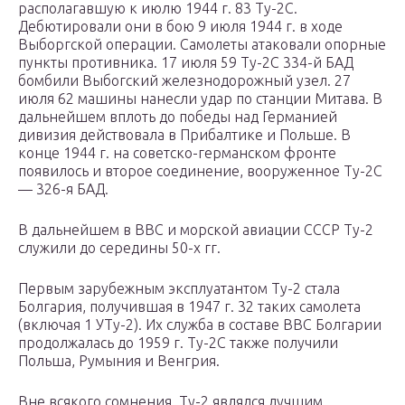
располагавшую к июлю 1944 г. 83 Ту-2С.
Дебютировали они в бою 9 июля 1944 г. в ходе
Выборгской операции. Самолеты атаковали опорные
пункты противника. 17 июля 59 Ту-2С 334-й БАД
бомбили Выбогский железнодорожный узел. 27
июля 62 машины нанесли удар по станции Митава. В
дальнейшем вплоть до победы над Германией
дивизия действовала в Прибалтике и Польше. В
конце 1944 г. на советско-германском фронте
появилось и второе соединение, вооруженное Ту-2С
— 326-я БАД.
В дальнейшем в ВВС и морской авиации СССР Ту-2
служили до середины 50-х гг.
Первым зарубежным эксплуатантом Ту-2 стала
Болгария, получившая в 1947 г. 32 таких самолета
(включая 1 УТу-2). Их служба в составе ВВС Болгарии
продолжалась до 1959 г. Ту-2С также получили
Польша, Румыния и Венгрия.
Вне всякого сомнения, Ту-2 являлся лучшим