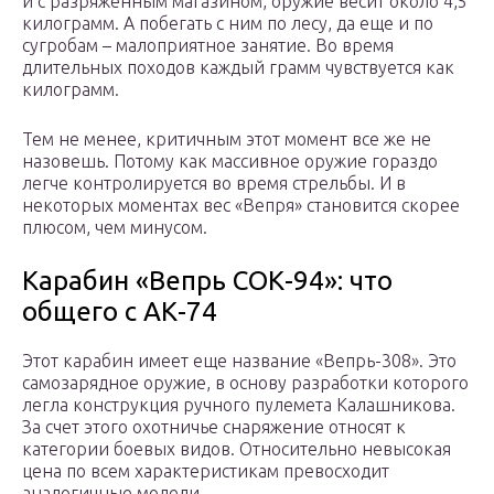
и с разряженным магазином, оружие весит около 4,5
килограмм. А побегать с ним по лесу, да еще и по
сугробам – малоприятное занятие. Во время
длительных походов каждый грамм чувствуется как
килограмм.
Тем не менее, критичным этот момент все же не
назовешь. Потому как массивное оружие гораздо
легче контролируется во время стрельбы. И в
некоторых моментах вес «Вепря» становится скорее
плюсом, чем минусом.
Карабин «Вепрь СОК-94»: что
общего с АК-74
Этот карабин имеет еще название «Вепрь-308». Это
самозарядное оружие, в основу разработки которого
легла конструкция ручного пулемета Калашникова.
За счет этого охотничье снаряжение относят к
категории боевых видов. Относительно невысокая
цена по всем характеристикам превосходит
аналогичные модели.