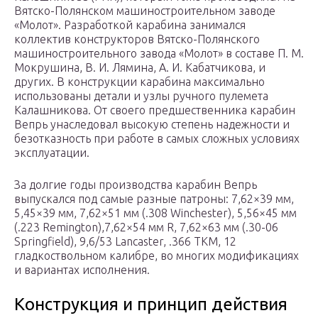
Вятско-Полянском машиностроительном заводе
«Молот». Разработкой карабина занимался
коллектив конструкторов Вятско-Полянского
машиностроительного завода «Молот» в составе П. М.
Мокрушина, В. И. Лямина, А. И. Кабатчикова, и
других. В конструкции карабина максимально
использованы детали и узлы ручного пулемета
Калашникова. От своего предшественника карабин
Вепрь унаследовал высокую степень надежности и
безотказность при работе в самых сложных условиях
эксплуатации.
За долгие годы производства карабин Вепрь
выпускался под самые разные патроны: 7,62×39 мм,
5,45×39 мм, 7,62×51 мм (.308 Winchester), 5,56×45 мм
(.223 Remington),7,62×54 мм R, 7,62×63 мм (.30-06
Springfield), 9,6/53 Lancaster, .366 ТКМ, 12
гладкоствольном калибре, во многих модификациях
и вариантах исполнения.
Конструкция и принцип действия