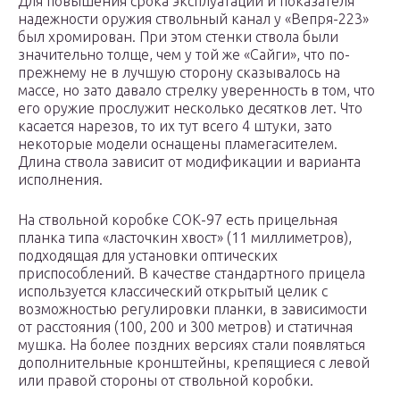
Для повышения срока эксплуатации и показателя
надежности оружия ствольный канал у «Вепря-223»
был хромирован. При этом стенки ствола были
значительно толще, чем у той же «Сайги», что по-
прежнему не в лучшую сторону сказывалось на
массе, но зато давало стрелку уверенность в том, что
его оружие прослужит несколько десятков лет. Что
касается нарезов, то их тут всего 4 штуки, зато
некоторые модели оснащены пламегасителем.
Длина ствола зависит от модификации и варианта
исполнения.
На ствольной коробке СОК-97 есть прицельная
планка типа «ласточкин хвост» (11 миллиметров),
подходящая для установки оптических
приспособлений. В качестве стандартного прицела
используется классический открытый целик с
возможностью регулировки планки, в зависимости
от расстояния (100, 200 и 300 метров) и статичная
мушка. На более поздних версиях стали появляться
дополнительные кронштейны, крепящиеся с левой
или правой стороны от ствольной коробки.