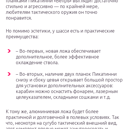
планками Пикатинни «Вепрь» выглядит достаточно
стильно и агрессивно — по крайней мере,
любителям тактического оружия он точно
понравится.
Но помимо эстетики, у шасси есть и практические
преимущества:
– Во-первых, новая ложа обеспечивает
дополнительное, более эффективное
охлаждение ствола.
– Во-вторых, наличие двух планок Пикатинни
снизу и сбоку цевья открывает большой простор
для установки дополнительных аксессуаров:
карабин можно оснастить фонарем, лазерным
целеуказателем, складными сошками и т.д.
К тому же, алюминиевая ложа будет более
практичной и долговечной в полевых условиях. Так
что, несмотря на сугубо тактический внешний вид,
этот комплект вполне может заинтересовать и