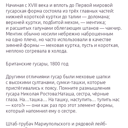
Начиная с XVIII века и вплоть до Первой мировой
гусарская форма состояла из трёх главных частей:
нижней короткой куртки до талии — доломана;
верхней куртки, подбитой мехом, — ментика;
и расшитых галунами облегающих штанов — чакчир.
Ментик обычно носили небрежно наброшенным
на одно плечо, но часто использовали в качестве
зимней формы — меховая куртка, пусть и короткая,
неплохо согревала в холода.
Британские гусары, 1800 год
Другими отличиями гусар были меховые шапки
с высокими султанами, сумки-ташки, которые
пристёгивались к поясу. Помните размышления
гусара Николая Ростова:Наташа, сестра, чёрные
глаза. На…ташка… На ташку, наступить… тупить нас
— кого?» — они как раз про этот элемент формы,
который напомнил ему о сестре.
Штаб-трубач Мариупольского и рядовой лейб-