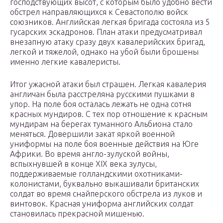
господствующих высот, с которым было удобно вести
обстрел направляющихся к Севастополю войск
союзников. Английская легкая бригада состояла из 5
гусарских эскадронов. План атаки предусматривал
внезапную атаку сразу двух кавалерийских бригад,
легкой и тяжелой, однако на убой были брошены
именно легкие кавалеристы.
Итог ужасной атаки был страшен. Легкая кавалерия
англичан была расстреляна русскими пушками в
упор. На поле боя осталась лежать не одна сотня
красных мундиров. С тех пор отношение к красным
мундирам на берегах туманного Альбиона стало
меняться. Довершили закат яркой военной
униформы на поле боя военные действия на Юге
Африки. Во время англо-зулуской войны,
вспыхнувшей в конце XIX века зулусы,
поддерживаемые голландскими охотниками-
колонистами, буквально выкашивали британских
солдат во время снайперского обстрела из луков и
винтовок. Красная униформа английских солдат
становилась прекрасной мишенью.