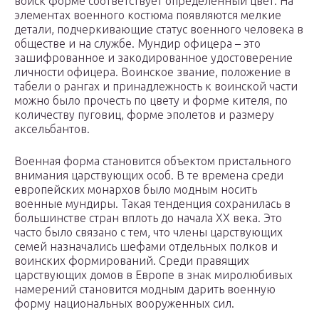
войск форме соответствует определенный цвет. На
элементах военного костюма появляются мелкие
детали, подчеркивающие статус военного человека в
обществе и на службе. Мундир офицера – это
зашифрованное и закодированное удостоверение
личности офицера. Воинское звание, положение в
табели о рангах и принадлежность к воинской части
можно было прочесть по цвету и форме кителя, по
количеству пуговиц, форме эполетов и размеру
аксельбантов.
Военная форма становится объектом пристального
внимания царствующих особ. В те времена среди
европейских монархов было модным носить
военные мундиры. Такая тенденция сохранилась в
большинстве стран вплоть до начала XX века. Это
часто было связано с тем, что члены царствующих
семей назначались шефами отдельных полков и
воинских формирований. Среди правящих
царствующих домов в Европе в знак миролюбивых
намерений становится модным дарить военную
форму национальных вооруженных сил.