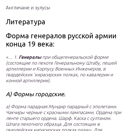
Англичане и зулусы
Литература
Форма генералов русской армии
конца 19 века:
«… 1.
Генералы
при общегенеральской форме
(состоящие по пехоте Генеральному Штабу, пешей
артиллерии и Корпусу Военных Инженеров, в
гвардейских ‘кирасирских полках, по кавалерии и
конной артиллерии).
А) Формы городские.
а) Форма парадная.
Мундир парадный с эполетами.
Чакчиры черные с красными лампасами. Ордена при
ленте старшего ордена. Шарф. Каска с султаном.
Шпага пехотного образца. Для состоящих в
гвардейских кирасирских полках палаш. Для