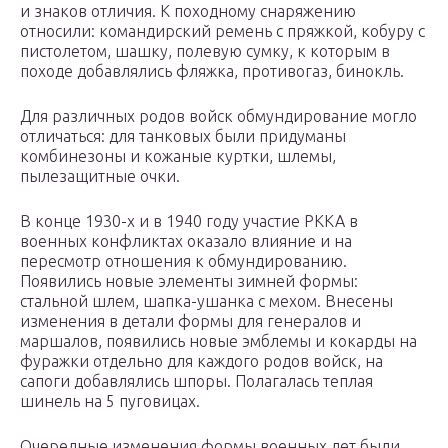
и знаков отличия. К походному снаряжению
относили: командирский ремень с пряжкой, кобуру с
пистолетом, шашку, полевую сумку, к которым в
походе добавлялись фляжка, противогаз, бинокль.
Для различных родов войск обмундирование могло
отличаться: для танковых были придуманы
комбинезоны и кожаные куртки, шлемы,
пылезащитные очки.
В конце 1930-х и в 1940 году участие РККА в
военных конфликтах оказало влияние и на
пересмотр отношения к обмундированию.
Появились новые элементы зимней формы:
стальной шлем, шапка-ушанка с мехом. Внесены
изменения в детали формы для генералов и
маршалов, появились новые эмблемы и кокарды на
фуражки отдельно для каждого родов войск, на
сапоги добавлялись шпоры. Полагалась теплая
шинель на 5 пуговицах.
Очередные изменения формы военных лет были