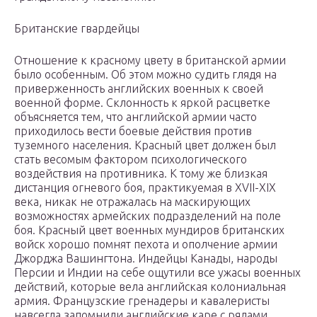
Британские гвардейцы
Отношение к красному цвету в британской армии
было особенным. Об этом можно судить глядя на
приверженность английских военных к своей
военной форме. Склонность к яркой расцветке
объясняется тем, что английской армии часто
приходилось вести боевые действия против
туземного населения. Красный цвет должен был
стать весомым фактором психологического
воздействия на противника. К тому же близкая
дистанция огневого боя, практикуемая в XVII-XIX
века, никак не отражалась на маскирующих
возможностях армейских подразделений на поле
боя. Красный цвет военных мундиров британских
войск хорошо помнят пехота и ополчение армии
Джорджа Вашингтона. Индейцы Канады, народы
Персии и Индии на себе ощутили все ужасы военных
действий, которые вела английская колониальная
армия. Французские гренадеры и кавалеристы
навсегда запомнили английские каре с рядами