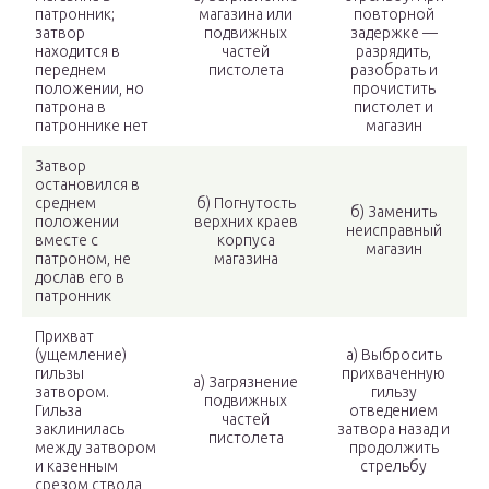
патронник;
магазина или
повторной
затвор
подвижных
задержке —
находится в
частей
разрядить,
переднем
пистолета
разобрать и
положении, но
прочистить
патрона в
пистолет и
патроннике нет
магазин
Затвор
остановился в
среднем
б) Погнутость
б) Заменить
положении
верхних краев
неисправный
вместе с
корпуса
магазин
патроном, не
магазина
дослав его в
патронник
Прихват
(ущемление)
а) Выбросить
гильзы
прихваченную
а) Загрязнение
затвором.
гильзу
подвижных
Гильза
отведением
частей
заклинилась
затвора назад и
пистолета
между затвором
продолжить
и казенным
стрельбу
срезом ствола