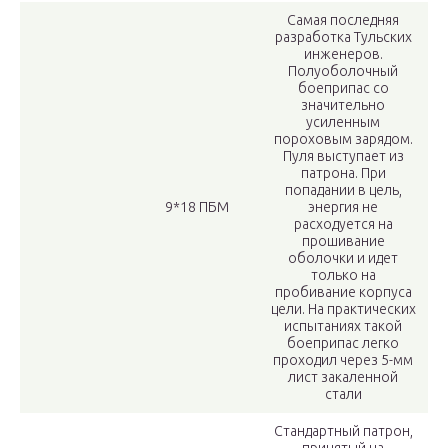
Самая последняя
разработка Тульских
инженеров.
Полуоболочный
боеприпас со
значительно
усиленным
пороховым зарядом.
Пуля выступает из
патрона. При
попадании в цель,
9*18 ПБМ
энергия не
расходуется на
прошивание
оболочки и идет
только на
пробивание корпуса
цели. На практических
испытаниях такой
боеприпас легко
проходил через 5-мм
лист закаленной
стали
Стандартный патрон,