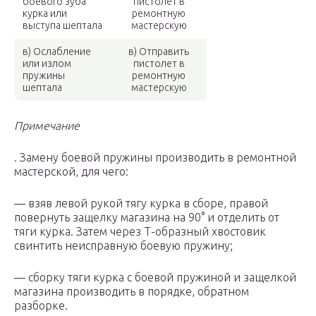
боевого зуба
пистолет в
курка или
ремонтную
выступа шептала
мастерскую
в) Ослабление
в) Отправить
или излом
пистолет в
пружины
ремонтную
шептала
мастерскую
Примечание
. Замену боевой пружины производить в ремонтной
мастерской, для чего:
— взяв левой рукой тягу курка в сборе, правой
повернуть защелку магазина на 90° и отделить от
тяги курка. Затем через Т-образный хвостовик
свинтить неисправную боевую пружину;
— сборку тяги курка с боевой пружиной и защелкой
магазина производить в порядке, обратном
разборке.