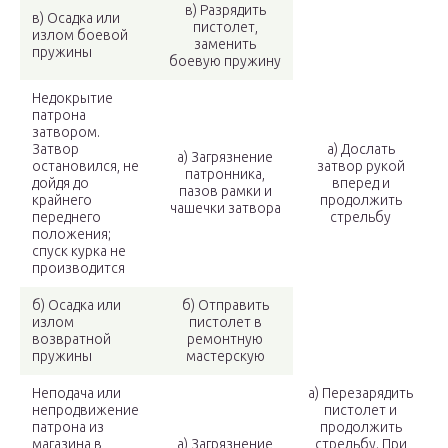
в) Разрядить
в) Осадка или
пистолет,
излом боевой
заменить
пружины
боевую пружину
Недокрытие
патрона
затвором.
Затвор
а) Дослать
а) Загрязнение
остановился, не
затвор рукой
патронника,
дойдя до
вперед и
пазов рамки и
крайнего
продолжить
чашечки затвора
переднего
стрельбу
положения;
спуск курка не
производится
б) Осадка или
б) Отправить
излом
пистолет в
возвратной
ремонтную
пружины
мастерскую
Неподача или
а) Перезарядить
непродвижение
пистолет и
патрона из
продолжить
магазина в
а) Загрязнение
стрельбу. При