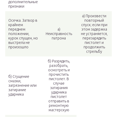
дополнительные
признаки
а) Произвести
Осечка. Затвор в
повторный
крайнем
спуск; если при
переднем
а)
этом задержка
положении,
Неисправность
не устраняется,
курок спущен, но
патрона
перезарядить
выстрела не
пистолет и
произошло
продолжить
стрельбу
б) Разрядить,
разобрать,
осмотреть и
прочистить
б) Сгущение
пистолет. В
смазки,
случае
загрязнение или
затирания
затирание
ударника
ударника
пистолет
отправить в
ремонтную
мастерскую