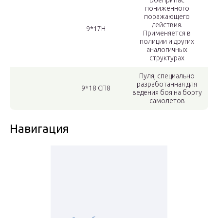
Боеприпас
пониженного
поражающего
действия.
9*17Н
Применяется в
полиции и других
аналогичных
структурах
Пуля, специально
разработанная для
9*18 СП8
ведения боя на борту
самолетов
Навигация