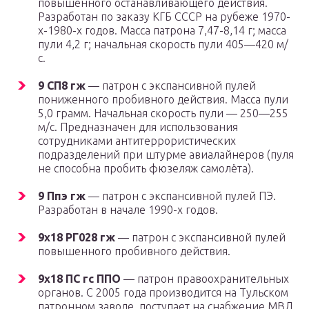
повышенного останавливающего действия.
Разработан по заказу КГБ СССР на рубеже 1970-
х-1980-х годов. Масса патрона 7,47-8,14 г; масса
пули 4,2 г; начальная скорость пули 405—420 м/
с.
9 СП8 гж
— патрон с экспансивной пулей
пониженного пробивного действия. Масса пули
5,0 грамм. Начальная скорость пули — 250—255
м/с. Предназначен для использования
сотрудниками антитеррористических
подразделений при штурме авиалайнеров (пуля
не способна пробить фюзеляж самолёта).
9 Ппэ гж
— патрон с экспансивной пулей ПЭ.
Разработан в начале 1990-х годов.
9х18 РГ028 гж
— патрон с экспансивной пулей
повышенного пробивного действия.
9х18 ПС гс ППО
— патрон правоохранительных
органов. С 2005 года производится на Тульском
патронном заводе, поступает на снабжение МВД,