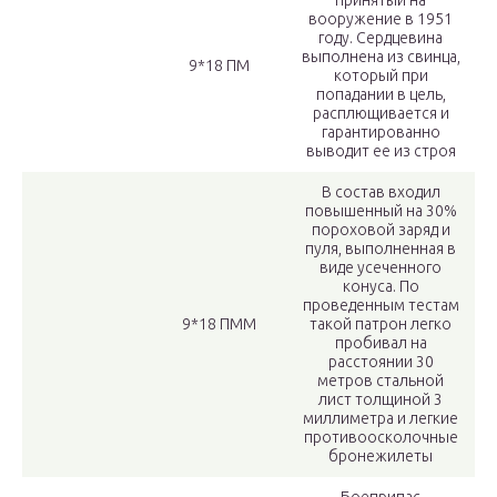
принятый на
вооружение в 1951
году. Сердцевина
выполнена из свинца,
9*18 ПМ
который при
попадании в цель,
расплющивается и
гарантированно
выводит ее из строя
В состав входил
повышенный на 30%
пороховой заряд и
пуля, выполненная в
виде усеченного
конуса. По
проведенным тестам
9*18 ПММ
такой патрон легко
пробивал на
расстоянии 30
метров стальной
лист толщиной 3
миллиметра и легкие
противоосколочные
бронежилеты