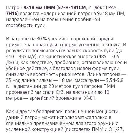
Патрон
9×18 мм ПММ
(
57-Н-181СМ
, Индекс ГРАУ —
7Н16
) является модернизацией патрона 9×18 мм ПМ,
направленной на повышение пробивной
способности пули.
В патроне на 30 % увеличен пороховой заряд и
применена новая пуля в форме усечённого конуса. В
результате повысилась начальная скорость пули (до
410—435 м/с), её кинетическая энергия (485—505
Дж) и, как следствие, пробивное, останавливающее и
убойное действие, а благодаря новой форме пули
снизилась вероятность рикошетов. Длина патрона —
25 мм; длина гильзы — 18 мм; масса пули — 5,54-5,8
г. На дистанции до 20 метров пуля патрона ПММ
пробивает 3 мм стали Ст3, на дистанции до 10
метров — армейский бронежилет Ж-81.
Как и другие боеприпасы повышенной мощности,
данный патрон может использоваться только в
специально предназначенном для этого оружии с
усиленной конструкцией (пистолетах ПММ и ОЦ-27,