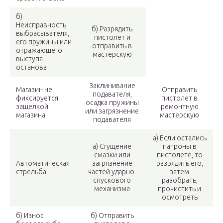
б)
Неисправность
б) Разрядить
выбрасывателя,
пистолет и
его пружины или
отправить в
отражающего
мастерскую
выступа
останова
Заклинивание
Магазин не
Отправить
подавателя,
фиксируется
пистолет в
осадка пружины
защелкой
ремонтную
или загрязнение
магазина
мастерскую
подавателя
а) Если остались
а) Сгущение
патроны в
смазки или
пистолете, то
Автоматическая
загрязнение
разрядить его,
стрельба
частей ударно-
затем
спускового
разобрать,
механизма
прочистить и
осмотреть
б) Износ
б) Отправить