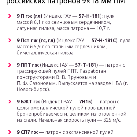
российских патронов 9×18 мм ПМ
9 П гж (гл)
(Индекс ГАУ —
57-Н-181
): пуля
массой 6,1 г со свинцовым сердечником,
латунная гильза, масса патрона — 10,7 г.
9 Пст гж (гс, гл)
(Индекс ГАУ —
57-Н-181С
): пуля
массой 5,9 г со стальным сердечником,
биметаллическая гильза.
9 ППТ гж
(Индекс ГАУ —
57-Т-181
) — патрон с
трассирующей пулей ППТ. Разработан
конструкторами В. В. Труновым и
П. Ф. Сазоновым. Выпускается на заводе НВА (г.
Новосибирск).
9 БЖТ гж
(Индекс ГРАУ —
7Н15
) — патрон с
цельнометаллической пулей повышенной
бронепробиваемости, целиком изготовленной
из стали. Начальная скорость пули — 325 м/с.
9 СП7 гж
— патрон с экспансивной пулей