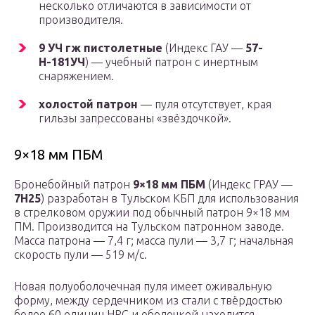
несколько отличаются в зависимости от
производителя.
9 УЧ гж пистолетные
(Индекс ГАУ —
57-
Н-181УЧ
) — учебный патрон с инертным
снаряжением.
холостой патрон
— пуля отсутствует, края
гильзы запрессованы «звёздочкой».
9×18 мм ПБМ
Бронебойный патрон
9×18 мм ПБМ
(Индекс ГРАУ —
7Н25
) разработан в Тульском КБП для использования
в стрелковом оружии под обычный патрон 9×18 мм
ПМ. Производится на Тульском патронном заводе.
Масса патрона — 7,4 г; масса пули — 3,7 г; начальная
скорость пули — 519 м/с.
Новая полуоболочечная пуля имеет оживальную
форму, между сердечником из стали с твёрдостью
более 60 единиц HRC и оболочкой находится