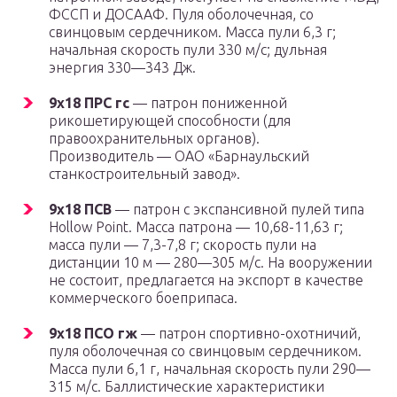
ФССП и ДОСААФ. Пуля оболочечная, со
свинцовым сердечником. Масса пули 6,3 г;
начальная скорость пули 330 м/с; дульная
энергия 330—343 Дж.
9х18 ПРС гс
— патрон пониженной
рикошетирующей способности (для
правоохранительных органов).
Производитель — ОАО «Барнаульский
станкостроительный завод».
9х18 ПСВ
— патрон с экспансивной пулей типа
Hollow Point. Масса патрона — 10,68-11,63 г;
масса пули — 7,3-7,8 г; скорость пули на
дистанции 10 м — 280—305 м/с. На вооружении
не состоит, предлагается на экспорт в качестве
коммерческого боеприпаса.
9х18 ПСО гж
— патрон спортивно-охотничий,
пуля оболочечная со свинцовым сердечником.
Масса пули 6,1 г, начальная скорость пули 290—
315 м/с. Баллистические характеристики