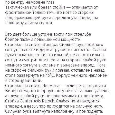
по центру на уровне глаз.
Тактическая или боевая стойка — отличается от
фронтальной только тем, что нога со стороны
поддерживающей руки передвинута вперед на
половину длины ступни
Это дает больше устойчивости при стрельбе
боеприпасами повышенной мощности.
Стрелковая стойка Вивера. Сильная рука немного
согнута в локте и держит рукоять пистолета. Слабая
рука обхватывает кисть сильной, ее локоть сильно
согнут и смотрит вниз. Нога на стороне слабой руки
немного согнута в колене и вынесена вперед. Нога
на стороне сильной руки прямая, отставлена назад,
стопа развернута на 45°С. Корпус немного наклонен
в сторону мишени.
Стрелковая стойка Чепмена — отличается от стойки
Вивера тем, что опорную ногу не выставляют далеко,
а плечо слабой руки не поворачивают к пистолету.
Стойка Center Axis Relock. Слабая нога находится
впереди, а весь упор приходится на сильную ногу.
Сильная рука вытянута наполовину и приподнята.