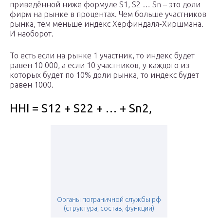
приведённой ниже формуле S1, S2 … Sn – это доли
фирм на рынке в процентах. Чем больше участников
рынка, тем меньше индекс Херфиндаля-Хиршмана.
И наоборот.
То есть если на рынке 1 участник, то индекс будет
равен 10 000, а если 10 участников, у каждого из
которых будет по 10% доли рынка, то индекс будет
равен 1000.
HHI = S
1
2 + S
2
2 + … + S
n
2,
Органы пограничной службы рф
(структура, состав, функции)