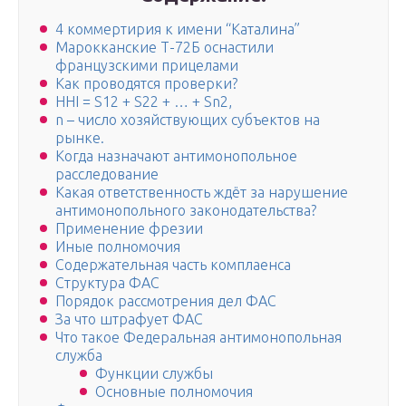
4 коммертирия к имени “Каталина”
Марокканские Т-72Б оснастили
французскими прицелами
Как проводятся проверки?
HHI = S12 + S22 + … + Sn2,
n – число хозяйствующих субъектов на
рынке.
Когда назначают антимонопольное
расследование
Какая ответственность ждёт за нарушение
антимонопольного законодательства?
Применение фрезии
Иные полномочия
Содержательная часть комплаенса
Структура ФАС
Порядок рассмотрения дел ФАС
За что штрафует ФАС
Что такое Федеральная антимонопольная
служба
Функции службы
Основные полномочия