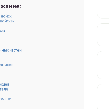
жание:
 войск
 войсках
ках
чных частей
ичников
осцев
теля
армане