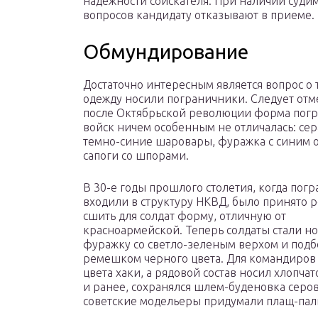
надежности соискателя. При наличии суди
вопросов кандидату отказывают в приеме.
Обмундирование
Достаточно интересным является вопрос о 
одежду носили пограничники. Следует отме
после Октябрьской революции форма пог
войск ничем особенным не отличалась: се
темно-синие шаровары, фуражка с синим
сапоги со шпорами.
В 30-е годы прошлого столетия, когда пог
входили в структуру НКВД, было принято
сшить для солдат форму, отличную от
красноармейской. Теперь солдаты стали но
фуражку со светло-зеленым верхом и под
ремешком черного цвета. Для командиров
цвета хаки, а рядовой состав носил хлопча
и ранее, сохранялся шлем-буденовка серов
советские модельеры придумали плащ-пальт