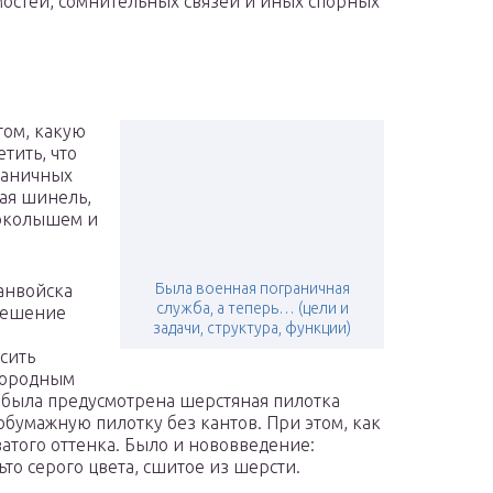
мостей, сомнительных связей и иных спорных
том, какую
тить, что
раничных
рая шинель,
 околышем и
Была военная пограничная
ранвойска
служба, а теперь… (цели и
 решение
задачи, структура, функции)
сить
бородным
 была предусмотрена шерстяная пилотка
тобумажную пилотку без кантов. При этом, как
атого оттенка. Было и нововведение:
о серого цвета, сшитое из шерсти.