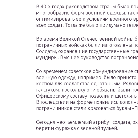
В 40-х годах руководством страны было 
многообразие форм военной одежды, так 
оптимизировать ее к условиям военного 
всех солдат. Тогда же было придумано те
Во время Великой Отечественной войны б
пограничных войсках были изготовлены п
Солдаты, охранявшие государственные гра
мундиры. Высшее руководство погранвойс
Со временем советское обмундирование ст
военную одежду, например, было принято р
костюм для солдат стал однотонным. Рядо
галстуком, поскольку они обязаны были н
Офицерскому составу позволили щеголять 
Впоследствии на форме появились дополни
пограничников стали красоваться буквы «П
Сегодня неотъемлемый атрибут солдата, о
берет и фуражка с зеленой тульей.