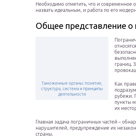
Необходимо отметить, что и современное
назвать идеальным, и работа по его модер
Общее представление о 
Погранич
относятс
безопасно
выполняю
границ. 
провокац
Таможенные органы: понятие,
Как прав
структура, система и принципы
подразум
деятельности
рубежи. 
пункты м
их место
Главная задача пограничных частей – обна
нарушителей, предупреждение их незакон
страны.