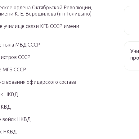
еское ордена Октябрьской Революции,
ени К. Е. Ворошилова (пгт Голицыно)
е училище связи КГБ СССР имени
е тыла МВД СССР
Уни
нистров СССР
про
е МГБ СССР
ствования офицерского состава
ск НКВД
НКВД
 войск НКВД
ск НКВД