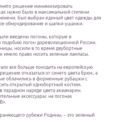
принято решение минимизировать
как нужно было в максимальной степени
времени. Был выбран единый цвет одежды для
плое обмундирование и шапки-ушанки.
ыли введены погоны, которые в
о подобию погон дореволюционной России.
ницы, носили в то время двубортные
к имело право носить зеленые лампасы.
ало все больше походить на европейскую
ешение отказаться от синего цвета брюк, а
вые облачились в форменные рубашки с
осить открытый однобортный костюм.
в парадном наряде цвета аквамарин.
тельные аксессуары: на погонах
В».
храняющего рубежи Родины, – это зеленый