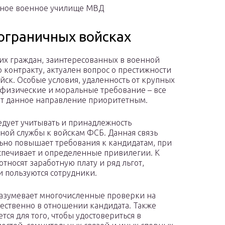
чное военное училище МВД
пограничных войсках
их граждан, заинтересованных в военной
о контракту, актуален вопрос о престижности
йск. Особые условия, удаленность от крупных
 физические и моральные требование – все
ет данное направление приоритетным.
едует учитывать и принадлежность
ной службы к войскам ФСБ. Данная связь
ьно повышает требования к кандидатам, при
спечивает и определенные привилегии. К
относят заработную плату и ряд льгот,
 пользуются сотрудники.
разумевает многочисленные проверки на
ественно в отношении кандидата. Также
тся для того, чтобы удостовериться в