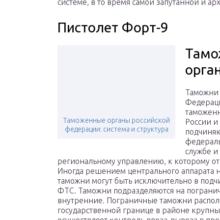
системе, в то время самой запутанной и ар
Пистолет Форт-9
Тамо
орга
Таможни
Федераци
таможенн
Таможенные органы российской
России и
федерации: система и структура
подчиня
федерал
службе и
региональному управлению, к которому от
Иногда решением центрального аппарата 
таможни могут быть исключительно в подч
ФТС. Таможни подразделяются на пограни
внутренние. Пограничные таможни распо
государственной границе в районе крупны