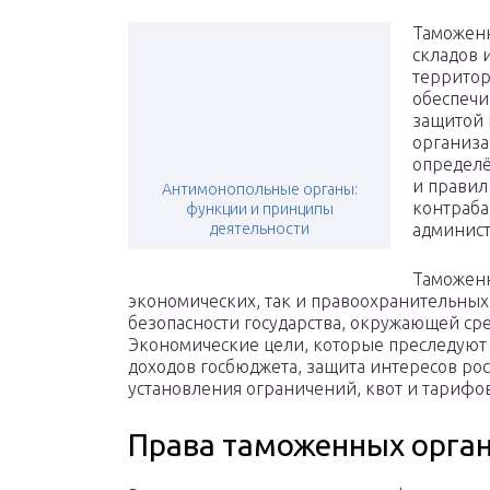
Таможенн
складов 
территор
обеспечи
защитой 
организа
определё
и правил
Антимонопольные органы:
контраба
функции и принципы
деятельности
админист
Таможенн
экономических, так и правоохранительны
безопасности государства, окружающей ср
Экономические цели, которые преследуют
доходов госбюджета, защита интересов рос
установления ограничений, квот и тарифов
Права таможенных орга