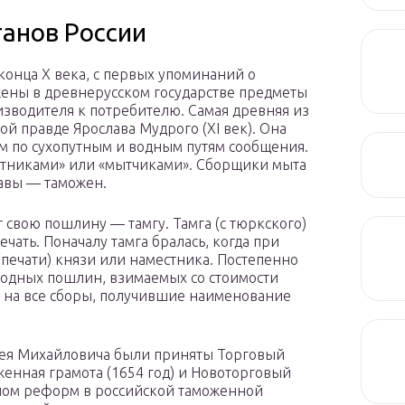
анов России
конца X века, с первых упоминаний о
ены в древнерусском государстве предметы
изводителя к потребителю. Самая древняя из
й правде Ярослава Мудрого (XI век). Она
ом по сухопутным и водным путям сообщения.
ытниками» или «мытчиками». Сборщики мыта
авы — таможен.
т свою пошлину — тамгу. Тамга (с тюркского)
ечать. Поначалу тамга бралась, когда при
печати) князи или наместника. Постепенно
оходных пошлин, взимаемых со стоимости
 на все сборы, получившие наименование
.
ксея Михайловича были приняты Торговый
оженная грамота (1654 год) и Новоторговый
чалом реформ в российской таможенной