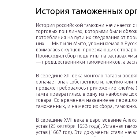
История таможенных орг
История российской таможни начинается с 
торговых пошлинах, которыми были облож
потребления на пути их следования от про
них — Мыт или Мыто, упоминаемая в Русско
взималась с купцов, проезжающих с товар
Происходил сбор пошлины на заставах «м
— предшественники таможенников, а заст
В середине XIII века монголо-татары вводя
означает знак собственности, клеймо или п
продаже требовалось приложение клейма (
тамга превратилась в одну из наиболее д
товара. Со временем название ее перешло
таможенных, и на место их сбора, таможню
В середине XVII века в царствование Але
устав (25 октября 1653 года), Уставная там
устав (1667 год). Эти документы стали на