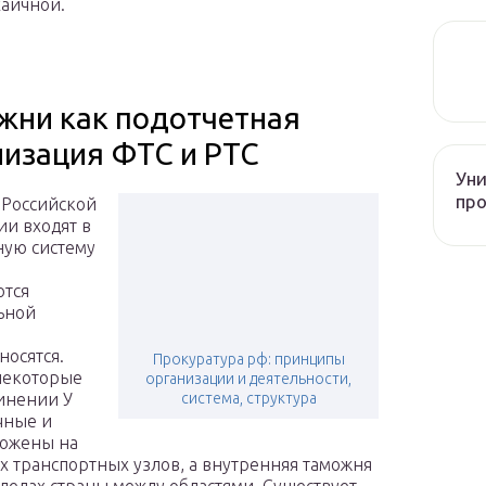
хаичной.
жни как подотчетная
низация ФТС и РТС
Уни
про
 Российской
и входят в
ую систему
ются
ьной
носятся.
Прокуратура рф: принципы
некоторые
организации и деятельности,
инении У
система, структура
чные и
ложены на
х транспортных узлов, а внутренняя таможня