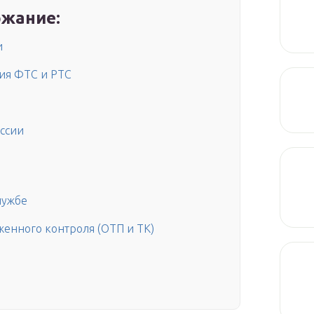
жание:
и
ция ФТС и РТС
оссии
лужбе
енного контроля (ОТП и ТК)