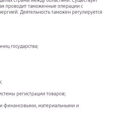
делах страны между областями. Существует
ая проводит таможенные операции с
нергией. Деятельность таможен регулируется
ниц государства;
;
стемы регистрации товаров;
ти финансовыми, материальными и