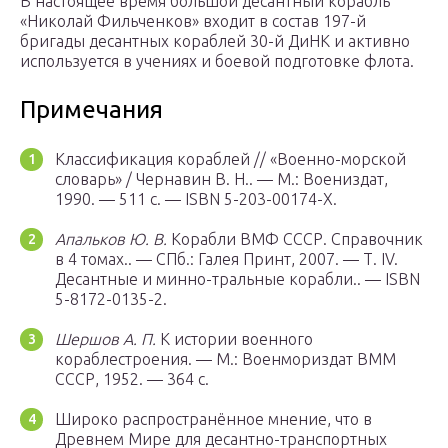
В настоящее время большой десантный корабль
«Николай Фильченков» входит в состав 197-й
бригады десантных кораблей 30-й ДиНК и активно
используется в учениях и боевой подготовке флота.
Примечания
Классификация кораблей // «Военно-морской
словарь» / Чернавин В. Н.. —
М.
: Воениздат,
1990. — 511 с. — ISBN 5-203-00174-X.
Апальков Ю. В.
Корабли ВМФ СССР. Справочник
в 4 томах.. —
СПб.
: Галея Принт, 2007. — Т. IV.
Десантные и минно-тральные корабли.. — ISBN
5-8172-0135-2.
Шершов А. П.
К истории военного
кораблестроения. —
М.
: Военмориздат ВММ
СССР, 1952. — 364 с.
Широко распространённое мнение, что в
Древнем Мире для десантно-транспортных