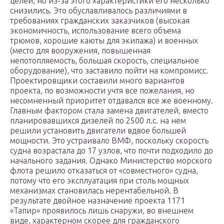
целей, но из-за этого характеристики его несколько
снизились. Это обуславливалось различиями в
требованиях гражданских заказчиков (высокая
экономичность, использование всего объема
трюмов, хорошие каюты для экипажа) и военных
(место для вооружения, повышенная
непотопляемость, большая скорость, специальное
оборудование), что заставило пойти на компромисс.
Проектировщики составили много вариантов
проекта, по возможности учтя все пожелания, но
несомненный приоритет отдавался все же военному.
Главным фактором стала замена двигателей, вместо
планировавшихся дизелей по 2500 л.с. на нем
решили установить двигатели вдвое большей
мощности. Это устраивало ВМФ, поскольку скорость
судна возрастала до 17 узлов, что почти подходило до
начального задания. Однако Министерство морского
флота решило отказаться от «совместного» судна,
потому что его эксплуатация при столь мощных
механизмах становилась нерентабельной. В
результате двойное назначение проекта 1171
«Тапир» проявилось лишь снаружи, во внешнем
виде, характерном скорее для гражданского