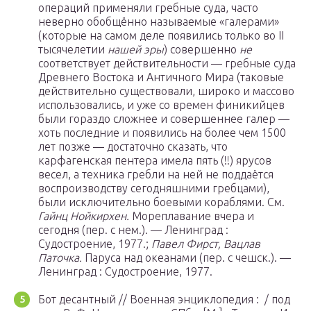
операций применяли гребные суда, часто
неверно обобщённо называемые «галерами»
(которые на самом деле появились только во II
тысячелетии
нашей эры
) совершенно
не
соответствует действительности — гребные суда
Древнего Востока и Античного Мира (таковые
действительно существовали, широко и массово
использовались, и уже со времен финикийцев
были гораздо сложнее и совершеннее галер —
хоть последние и появились на более чем 1500
лет позже — достаточно сказать, что
карфагенская пентера имела пять (!!) ярусов
весел, а техника гребли на ней не поддаётся
воспроизводству сегодняшними гребцами),
были исключительно боевыми кораблями. См.
Гайнц Нойкирхен.
Мореплавание вчера и
сегодня (пер. с нем.). — Ленинград :
Судостроение, 1977.;
Павел Фирст, Вацлав
Паточка.
Паруса над океанами (пер. с чешск.). —
Ленинград : Судостроение, 1977.
Бот десантный // Военная энциклопедия : / под