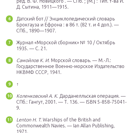
ред. В. Ф. Новицкого . —
СПб.
; [
М.
] : Тип. т-ва И.
Д. Сытина, 1911—1915.
Датский бот // Энциклопедический словарь
Брокгауза и Ефрона : в 86 т. (82 т. и 4 доп.). —
СПб.
, 1890—1907.
Журнал «Морской сборник» № 10 / Октябрь
1935. — С. 21.
Самойлов К. И.
Морской словарь. — М.-Л.:
Государственное Военно-морское Издательство
НКВМФ СССР, 1941.
↑
Коленковский А. К.
Дарданелльская операция. —
СПб.
: Гангут, 2001. — Т. 136. — ISBN 5-858-75041-
9.
Lenton H. T.
Warships of the British and
Commonwealth Navies. — Ian Allan Publishing,
1971.