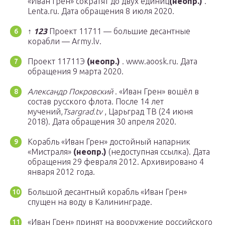
«Иван Грен» сократят до двух единиц
(неопр.)
.
Lenta.ru. Дата обращения 8 июля 2020.
↑
1
2
3
Проект 11711 — большие десантные
корабли — Army.lv.
Проект 11711Э
(неопр.)
. www.aoosk.ru. Дата
обращения 9 марта 2020.
Александр Покровский
. «Иван Грен» вошёл в
состав русского флота. После 14 лет
мучений,
Tsargrad.tv
, Царьград ТВ (24 июня
2018). Дата обращения 30 апреля 2020.
Корабль «Иван Грен» достойный напарник
«Мистраля»
(неопр.)
(недоступная ссылка). Дата
обращения 29 февраля 2012. Архивировано 4
января 2012 года.
Большой десантный корабль «Иван Грен»
спущен на воду в Калининграде.
«Иван Грен» принят на вооружение российского