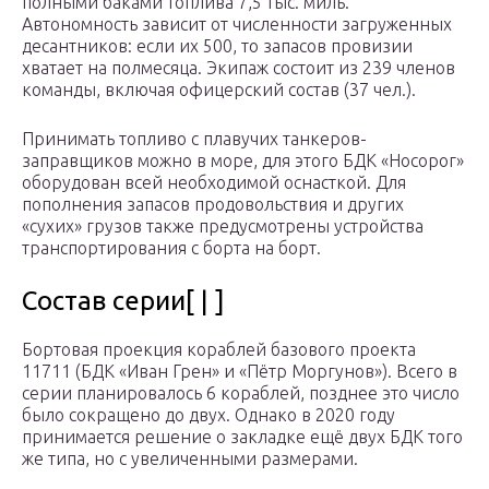
полными баками топлива 7,5 тыс. миль.
Автономность зависит от численности загруженных
десантников: если их 500, то запасов провизии
хватает на полмесяца. Экипаж состоит из 239 членов
команды, включая офицерский состав (37 чел.).
Принимать топливо с плавучих танкеров-
заправщиков можно в море, для этого БДК «Носорог»
оборудован всей необходимой оснасткой. Для
пополнения запасов продовольствия и других
«сухих» грузов также предусмотрены устройства
транспортирования с борта на борт.
Состав серии[ | ]
Бортовая проекция кораблей базового проекта
11711 (БДК «Иван Грен» и «Пётр Моргунов»). Всего в
серии планировалось 6 кораблей, позднее это число
было сокращено до двух. Однако в 2020 году
принимается решение о закладке ещё двух БДК того
же типа, но с увеличенными размерами.