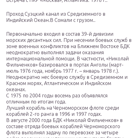
Встреча с ПКР «Москва», Атлантика. 1976 г..
Проход Суэцкий канал из Средиземного в
Индийский Океан.В Сомали с грузом..
Первоначально входил в состав 39-й дивизии
морских десантных сил. При несении боевых служб в
зоне военных конфликтов на Ближнем Востоке БДК
неоднократно выполнял задачи оказания
интернациональной помощи. В частности, «Николай
Фильченков» базировался в портах Анголы (март-
июль 1976 года, ноябрь 1977 г. – январь 1978 г.).
Неоднократно нес боевую службу в Средиземном и
Красном морях, Атлантическом и Индийском
океанах.
С 1975 по 2004 годы восемь раз объявлялся
отличным по итогам года.
Лучший корабль на Черноморском флоте среди
кораблей 2-го ранга в 1996 и 1997 годах.
В августе 2000 года БДК «Николай Фильченков» в
составе отряда боевых кораблей Черноморского
флота выполнял задачу по перевозке за четыре