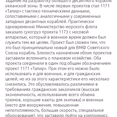
задание на разработку большого десантного корабля
океанской зоны. В числе первых проектов стал 1171
«Тапир» с тактико-техническими данными,
сопоставимыми с аналогичными у современных
западных десантных кораблей. Практически
одновременно Министерство морского флота
заказало сухогруз проекта 1173 с носовой
аппарелью, который в военное время должен был
служить тем же целям. Проект был сложен тем, что
это был принципиально новый для ВМФ Советского
Союза корабль. Близость назначения обоих проектов
заставили вспомнить о плановом хозяйстве. Оба
проекта соединили в один под общим обозначением
проект 1171 «Тапир». При этом его можно было
использовать и для военных, и для гражданских
целей, но из-за этого характеристики его несколько
снизились. Это обуславливалось различиями в
требованиях гражданских заказчиков (высокая
экономичность, использование всего объема
трюмов, хорошие каюты для экипажа) и военных
(место для вооружения, повышенная
непотопляемость, большая скорость, специальное
оборудование), что заставило пойти на компромисс.