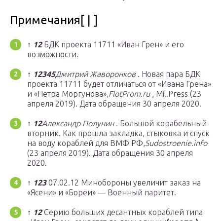
Примечания[ | ]
↑
1
2
БДК проекта 11711 «Иван Грен» и его
возможности.
↑
1
2
3
4
5
Дмитрий Жаворонков
. Новая пара БДК
проекта 11711 будет отличаться от «Ивана Грена»
и «Петра Моргунова»,
FlotProm.ru
, Mil.Press (23
апреля 2019). Дата обращения 30 апреля 2020.
↑
1
2
Александр Полунин
. Большой корабельный
вторник. Как прошла закладка, стыковка и спуск
на воду кораблей для ВМФ РФ,
Sudostroenie.info
(23 апреля 2019). Дата обращения 30 апреля
2020.
↑
1
2
3
07.02.12 Минобороны увеличит заказ на
«Ясени» и «Бореи» — Военный паритет.
↑
1
2
Серию больших десантных кораблей типа